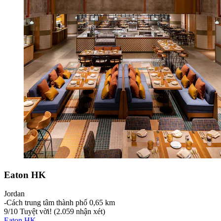
Eaton HK
Jordan
‐
Cách trung tâm thành phố 0,65 km
9
/
10
Tuyệt vời! (2.059 nhận xét)
Eaton HK