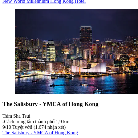
New World Millennium Hong Kong Hotel
The Salisbury - YMCA of Hong Kong
Tsim Sha Tsui
‐
Cách trung tâm thành phố 1,9 km
9
/
10
Tuyệt vời! (1.674 nhận xét)
The Salisbury - YMCA of Hong Kong