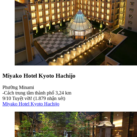
Miyako Hotel Kyoto Hachijo
Phường Minami
‐
Cách trung tâm thành phố 3,24 km
9
/
10
Tuyệt vời! (1.879 nhận xét)
Miyako Hotel Kyoto Hachijo