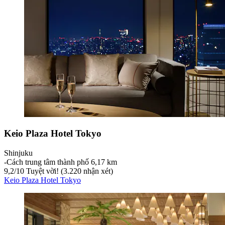
Keio Plaza Hotel Tokyo
Shinjuku
‐
Cách trung tâm thành phố 6,17 km
9,2
/
10
Tuyệt vời! (3.220 nhận xét)
Keio Plaza Hotel Tokyo