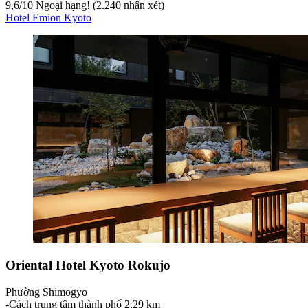
9,6
/
10
Ngoại hạng! (2.240 nhận xét)
Hotel Emion Kyoto
Oriental Hotel Kyoto Rokujo
Phường Shimogyo
‐
Cách trung tâm thành phố 2,29 km