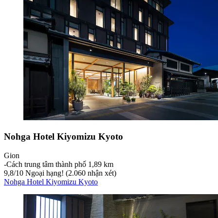
Nohga Hotel Kiyomizu Kyoto
Gion
‐
Cách trung tâm thành phố 1,89 km
9,8
/
10
Ngoại hạng! (2.060 nhận xét)
Nohga Hotel Kiyomizu Kyoto