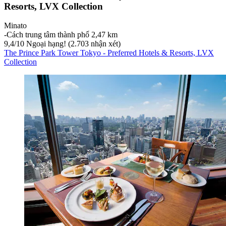
Resorts, LVX Collection
Minato
‐
Cách trung tâm thành phố 2,47 km
9,4
/
10
Ngoại hạng! (2.703 nhận xét)
The Prince Park Tower Tokyo - Preferred Hotels & Resorts, LVX
Collection