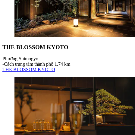
THE BLOSSOM KYOTO
Phường Shimogyo
‐
Cách trung tâm thành phố 1,74 km
THE BLOSSOM KYOTO