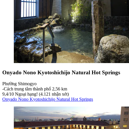
Onyado Nono Kyotoshichijo Natural Hot Springs
Phường Shimogyo
‐
Cách trung tâm thành phố 2,56 km
9,4
/
10
Ngoại hạng! (4.121 nhận xét)
Onyado Nono Kyotoshichijo Natural Hot Springs