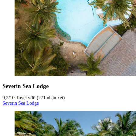
Severin Sea Lodge
9,2
/
10
Tuyệt vời! (271 nhận xét)
Severin Sea Lodge