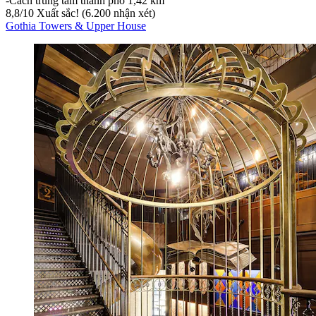
‐
Cách trung tâm thành phố 1,42 km
8,8
/
10
Xuất sắc! (6.200 nhận xét)
Gothia Towers & Upper House