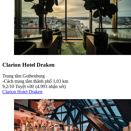
Clarion Hotel Draken
Trung tâm Gothenburg
‐
Cách trung tâm thành phố 1,03 km
9,2
/
10
Tuyệt vời! (4.993 nhận xét)
Clarion Hotel Draken