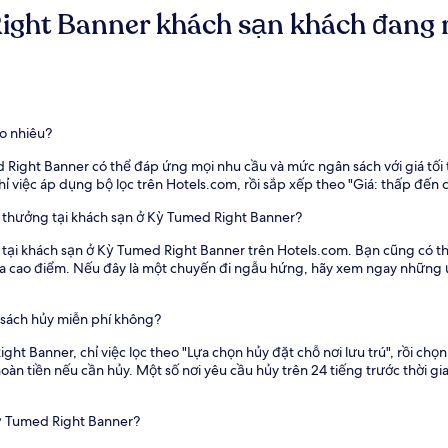
ght Banner khách sạn khách đang r
o nhiêu?
 Right Banner có thể đáp ứng mọi nhu cầu và mức ngân sách với giá tối 
ỉ việc áp dụng bộ lọc trên Hotels.com, rồi sắp xếp theo "Giá: thấp đến c
n thưởng tại khách sạn ở Kỳ Tumed Right Banner?
rú tại khách sạn ở Kỳ Tumed Right Banner trên Hotels.com. Bạn cũng có
a cao điểm. Nếu đây là một chuyến đi ngẫu hứng, hãy xem ngay những ư
 sách hủy miễn phí không?
t Banner, chỉ việc lọc theo "Lựa chọn hủy đặt chỗ nơi lưu trú", rồi chọn 
àn tiền nếu cần hủy. Một số nơi yêu cầu hủy trên 24 tiếng trước thời g
Kỳ Tumed Right Banner?