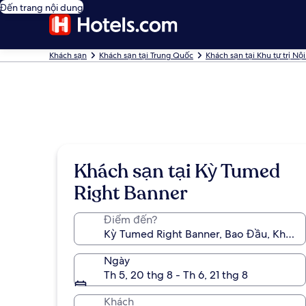
Đến trang nội dung
Khách sạn
Khách sạn tại Trung Quốc
Khách sạn tại Khu tự trị N
Khách sạn tại Kỳ Tumed
Right Banner
Điểm đến?
Ngày
Th 5, 20 thg 8 - Th 6, 21 thg 8
Khách