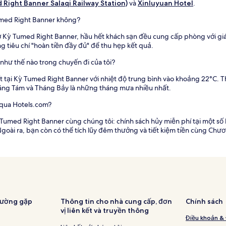
 Right Banner Salaqi Railway Station)
và
Xinluyuan Hotel
.
Tumed Right Banner không?
 Kỳ Tumed Right Banner, hầu hết khách sạn đều cung cấp phòng với giá c
 tiêu chí "hoàn tiền đầy đủ" để thu hẹp kết quả.
 như thế nào trong chuyến đi của tôi?
tại Kỳ Tumed Right Banner với nhiệt độ trung bình vào khoảng 22°C. T
háng Tám và Tháng Bảy là những tháng mưa nhiều nhất.
 qua Hotels.com?
Tumed Right Banner cùng chúng tôi: chính sách hủy miễn phí tại một số 
oài ra, bạn còn có thể tích lũy đêm thưởng và tiết kiệm tiền cùng Chươ
hường gặp
Thông tin cho nhà cung cấp, đơn
Chính sách
vị liên kết và truyền thông
Điều khoản & 