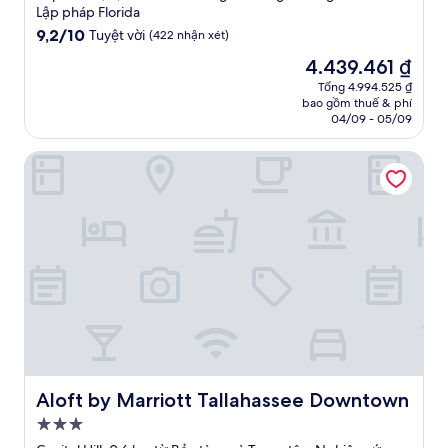
trú
Lập pháp Florida
2.5
9.2
9,2/10
Tuyệt vời
(422 nhận xét)
trên
sao
Giá
4.439.461 ₫
10,
hiện
Tuyệt
Tổng 4.994.525 ₫
tại
bao gồm thuế & phí
vời,
là
04/09 - 05/09
(422
4.439.461 ₫
nhận
Aloft by Marriott Tallahassee Downtown
xét)
Aloft by Marriott Tallahassee Downtown
Aloft by Marriott Tallahassee Downtown
Nơi
lưu