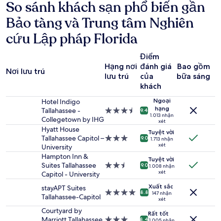
quả
So sánh khách sạn phổ biến gần
tìm
Bảo tàng và Trung tâm Nghiên
kiếm
trong
cứu Lập pháp Florida
vòng
24
giờ
Điểm
qua
Hạng nơi
đánh giá
Bao gồm
Nơi lưu trú
H
cho
lưu trú
của
bữa sáng
1
khách
đêm
lưu
Ngoại
Hotel Indigo
trú
hạng
Tallahassee -
Nơi
9.4
1.013 nhận
cho
Collegetown by IHG
lưu
xét
2
trú
Hyatt House
Tuyệt vời
người
3.5
Tallahassee Capitol –
Nơi
9.0
1.713 nhận
lớn.
sao
xét
University
lưu
Giá
trú
Hampton Inn &
Tuyệt vời
và
3.0
Suites Tallahassee
Nơi
9.0
1.008 nhận
tình
xét
sao
Capitol - University
lưu
trạng
trú
Xuất sắc
phòng
stayAPT Suites
2.5
Nơi
8.8
147 nhận
có
Tallahassee-Capitol
xét
sao
lưu
thể
trú
Courtyard by
Rất tốt
thay
4.0
Marriott Tallahassee
Nơi
8.4
1.005 nhận