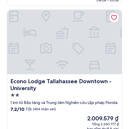
09/08 - 10/08
(1.001
3.467.908 ₫
nhận
Econo Lodge Tallahassee Downtown - University
xét)
Econo Lodge Tallahassee Downtown - University
Econo Lodge Tallahassee Downtown -
University
Nơi
lưu
1 km từ Bảo tàng và Trung tâm Nghiên cứu Lập pháp Florida
trú
7.2
7,2/10
Tốt
(454 nhận xét)
2.0
trên
Giá
2.009.579 ₫
10,
sao
hiện
Tốt,
Tổng 2.260.777 ₫
tại
bao gồm thuế & phí