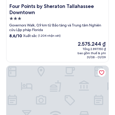
Four Points by Sheraton Tallahassee Downtown
Four Points by Sheraton Tallahassee
Downtown
Nơi
lưu
Governors Walk, 0,9 km từ Bảo tàng và Trung tâm Nghiên
trú
cứu Lập pháp Florida
3.0
8.6
8,6/10
Xuất sắc
(1.204 nhận xét)
trên
sao
Giá
2.575.244 ₫
10,
hiện
Xuất
Tổng 2.897.150 ₫
tại
bao gồm thuế & phí
sắc,
là
31/08 - 01/09
(1.204
2.575.244 ₫
nhận
Home2 Suites by Hilton Tallahassee State Capitol
xét)