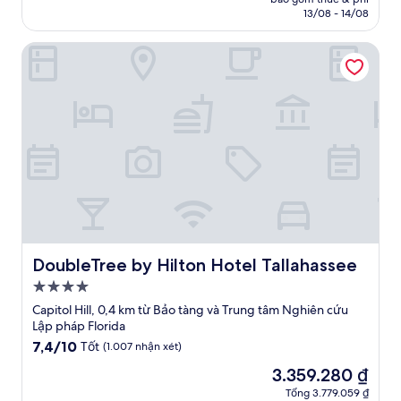
(454
là
13/08 - 14/08
nhận
2.009.579 ₫
xét)
DoubleTree by Hilton Hotel Tallahassee
DoubleTree by Hilton Hotel Tallahassee
DoubleTree by Hilton Hotel Tallahassee
Nơi
lưu
Capitol Hill, 0,4 km từ Bảo tàng và Trung tâm Nghiên cứu
trú
Lập pháp Florida
4.0
7.4
7,4/10
Tốt
(1.007 nhận xét)
trên
sao
Giá
3.359.280 ₫
10,
hiện
Tốt,
Tổng 3.779.059 ₫