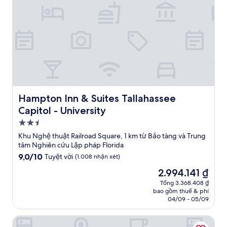
Hampton Inn & Suites Tallahassee Capitol - University
Hampton Inn & Suites Tallahassee
Capitol - University
Nơi
lưu
Khu Nghệ thuật Railroad Square, 1 km từ Bảo tàng và Trung
trú
tâm Nghiên cứu Lập pháp Florida
2.5
9.0
9,0/10
Tuyệt vời
(1.008 nhận xét)
trên
sao
Giá
2.994.141 ₫
10,
hiện
Tuyệt
Tổng 3.368.408 ₫
tại
bao gồm thuế & phí
vời,
là
04/09 - 05/09
(1.008
2.994.141 ₫
nhận
stayAPT Suites Tallahassee-Capitol
xét)