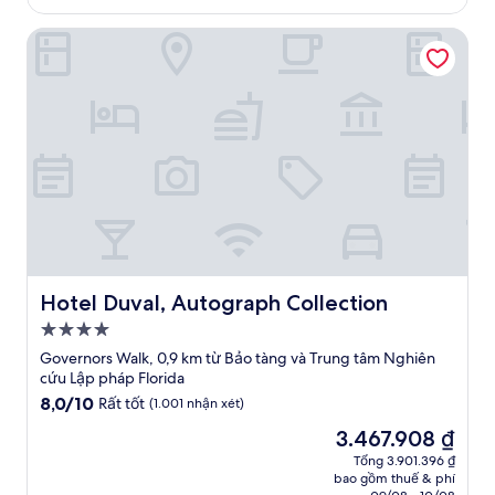
2.635.158 ₫
nhận
Hotel Duval, Autograph Collection
xét)
Hotel Duval, Autograph Collection
Hotel Duval, Autograph Collection
Nơi
lưu
Governors Walk, 0,9 km từ Bảo tàng và Trung tâm Nghiên
trú
cứu Lập pháp Florida
4.0
8.0
8,0/10
Rất tốt
(1.001 nhận xét)
trên
sao
Giá
3.467.908 ₫
10,
hiện
Rất
Tổng 3.901.396 ₫
tại
bao gồm thuế & phí
tốt,
là