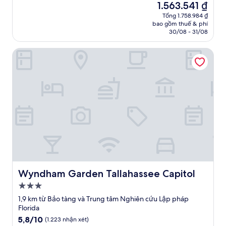
Giá
1.563.541 ₫
10,
hiện
(636
Tổng 1.758.984 ₫
tại
bao gồm thuế & phí
nhận
là
30/08 - 31/08
xét)
1.563.541 ₫
Wyndham Garden Tallahassee Capitol
Wyndham Garden Tallahassee Capitol
Wyndham Garden Tallahassee Capitol
Nơi
lưu
1,9 km từ Bảo tàng và Trung tâm Nghiên cứu Lập pháp
trú
Florida
3.0
5.8
5,8/10
(1.223 nhận xét)