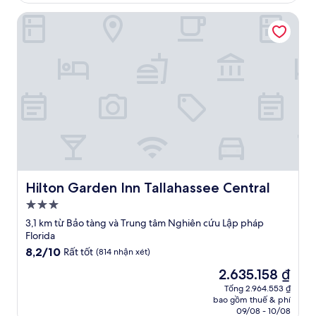
2.443.854 ₫
nhận
Hilton Garden Inn Tallahassee Central
xét)
Hilton Garden Inn Tallahassee Central
Hilton Garden Inn Tallahassee Central
Nơi
lưu
3,1 km từ Bảo tàng và Trung tâm Nghiên cứu Lập pháp
trú
Florida
3.0
8.2
8,2/10
Rất tốt
(814 nhận xét)
trên
sao
Giá
2.635.158 ₫
10,
hiện
Rất
Tổng 2.964.553 ₫
tại
bao gồm thuế & phí
tốt,
là
09/08 - 10/08
(814