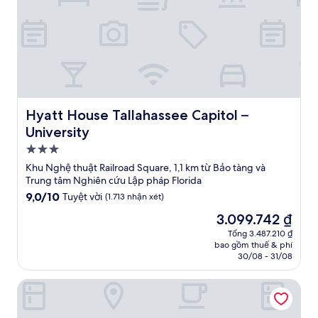
Hyatt House Tallahassee Capitol – University
Hyatt House Tallahassee Capitol –
University
Nơi
lưu
Khu Nghệ thuật Railroad Square, 1,1 km từ Bảo tàng và
trú
Trung tâm Nghiên cứu Lập pháp Florida
3.0
9.0
9,0/10
Tuyệt vời
(1.713 nhận xét)
trên
sao
Giá
3.099.742 ₫
10,
hiện
Tuyệt
Tổng 3.487.210 ₫
tại
bao gồm thuế & phí
vời,
là
30/08 - 31/08
(1.713
3.099.742 ₫
nhận
Hampton Inn & Suites Tallahassee Capitol - University
xét)