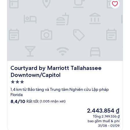
Courtyard by Marriott Tallahassee Downtown/Capitol
Courtyard by Marriott Tallahassee
Downtown/Capitol
Nơi
lưu
1,4 km từ Bảo tàng và Trung tâm Nghiên cứu Lập pháp
trú
Florida
3.0
8.4
8,4/10
Rất tốt
(1.005 nhận xét)
trên
sao
Giá
2.443.854 ₫
10,
hiện
Rất
Tổng 2.749.336 ₫
tại
bao gồm thuế & phí
tốt,
là
31/08 - 01/09
(1.005