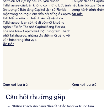
Sẽ thiếu sót cực kỳ nếu chuyến đi đến
Chuyến đi đến Capitol H
Tallahassee của bạn không có những bức ảnh
nếu bạn bỏ qua Tòa nhà
ấn tượng ở Bảo tàng Capitol Lịch sử Florida,
trong hành trình khám 
một trong những điểm đến nổi tiếng ở Capitol
Ẩn bớt
Hill. Nếu muốn tìm hiểu thêm về văn hóa
Tallahassee, bạn có thể đi bộ một khoảng
ngắn để đến Tòa nhà Capitol Bang Florida,
Tòa nhà New Capitol và Chợ Trung tâm Thành
phố Tallahassee, những địa điểm nổi tiếng về
văn hóa trong khu vực.
Ẩn bớt
Xem nơi lưu trú
Xem nơi lưu trú
Câu hỏi thường gặp
Những khách sạn hàng đầu gần Bảo tàng và Trung tâm