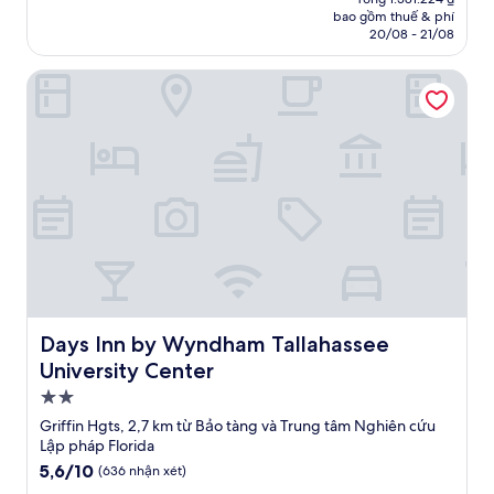
tại
bao gồm thuế & phí
nhận
là
20/08 - 21/08
xét)
1.227.813 ₫
Days Inn by Wyndham Tallahassee University Center
Days Inn by Wyndham Tallahassee University Center
Days Inn by Wyndham Tallahassee
University Center
Nơi
lưu
Griffin Hgts, 2,7 km từ Bảo tàng và Trung tâm Nghiên cứu
trú
Lập pháp Florida
2.0
5.6
5,6/10
(636 nhận xét)
trên
sao