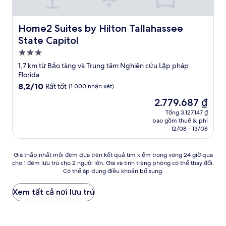
Home2 Suites by Hilton Tallahassee State Capitol
Home2 Suites by Hilton Tallahassee
State Capitol
Nơi
lưu
1,7 km từ Bảo tàng và Trung tâm Nghiên cứu Lập pháp
trú
Florida
3.0
8.2
8,2/10
Rất tốt
(1.000 nhận xét)
trên
sao
Giá
2.779.687 ₫
10,
hiện
Rất
Tổng 3.127.147 ₫
tại
bao gồm thuế & phí
tốt,
là
12/08 - 13/08
(1.000
2.779.687 ₫
nhận
xét)
Giá
Giá thấp nhất mỗi đêm dựa trên kết quả tìm kiếm trong vòng 24 giờ qua
cho 1 đêm lưu trú cho 2 người lớn. Giá và tình trạng phòng có thể thay đổi.
thấp
Có thể áp dụng điều khoản bổ sung.
nhất
mỗi
đêm
Xem tất cả nơi lưu trú
dựa
trên
kết