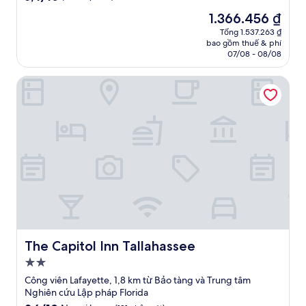
trên
sao
Giá
1.366.456 ₫
10,
hiện
(169
Tổng 1.537.263 ₫
tại
bao gồm thuế & phí
nhận
là
07/08 - 08/08
xét)
1.366.456 ₫
The Capitol Inn Tallahassee
The Capitol Inn Tallahassee
The Capitol Inn Tallahassee
Nơi
lưu
Công viên Lafayette, 1,8 km từ Bảo tàng và Trung tâm
trú
Nghiên cứu Lập pháp Florida