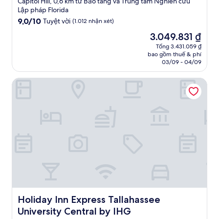
Capitol Hill, 0,6 km từ Bảo tàng và Trung tâm Nghiên cứu
trú
Lập pháp Florida
3.0
9.0
9,0/10
Tuyệt vời
(1.012 nhận xét)
trên
sao
Giá
3.049.831 ₫
10,
hiện
Tuyệt
Tổng 3.431.059 ₫
tại
bao gồm thuế & phí
vời,
là
03/09 - 04/09
(1.012
3.049.831 ₫
nhận
Holiday Inn Express Tallahassee University Central by IHG
xét)
Holiday Inn Express Tallahassee University Central by IH
Holiday Inn Express Tallahassee
University Central by IHG