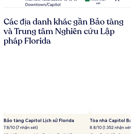
đổi.
xét
sao
Downtown/Capitol
lưu
Có
trú
thể
3.0
áp
Các địa danh khác gần Bảo tàng
sao
dụng
và Trung tâm Nghiên cứu Lập
điều
khoản
pháp Florida
bổ
sung.
Bảo tàng Capitol Lịch sử Florida
Tòa nhà Capitol Ban
7.8/10 (7 nhận xét)
8.8/10 (1.352 nhận xét)