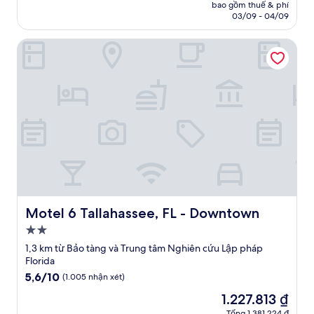
tại
bao gồm thuế & phí
(1.007
là
03/09 - 04/09
nhận
3.359.280 ₫
xét)
Motel 6 Tallahassee, FL - Downtown
Motel 6 Tallahassee, FL - Downtown
Motel 6 Tallahassee, FL - Downtown
Nơi
lưu
1,3 km từ Bảo tàng và Trung tâm Nghiên cứu Lập pháp
trú
Florida
2.0
5.6
5,6/10
(1.005 nhận xét)
trên
sao
Giá
1.227.813 ₫
10,
hiện
(1.005
Tổng 1.381.224 ₫