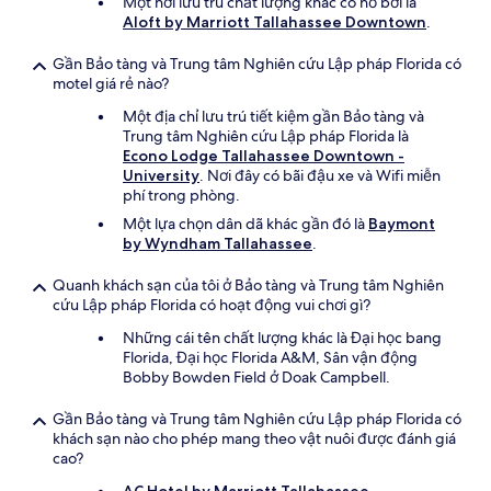
Một nơi lưu trú chất lượng khác có hồ bơi là
Aloft by Marriott Tallahassee Downtown
.
Gần Bảo tàng và Trung tâm Nghiên cứu Lập pháp Florida có
motel giá rẻ nào?
Một địa chỉ lưu trú tiết kiệm gần Bảo tàng và
Trung tâm Nghiên cứu Lập pháp Florida là
Econo Lodge Tallahassee Downtown -
University
. Nơi đây có bãi đậu xe và Wifi miễn
phí trong phòng.
Một lựa chọn dân dã khác gần đó là
Baymont
by Wyndham Tallahassee
.
Quanh khách sạn của tôi ở Bảo tàng và Trung tâm Nghiên
cứu Lập pháp Florida có hoạt động vui chơi gì?
Những cái tên chất lượng khác là Đại học bang
Florida, Đại học Florida A&M, Sân vận động
Bobby Bowden Field ở Doak Campbell.
Gần Bảo tàng và Trung tâm Nghiên cứu Lập pháp Florida có
khách sạn nào cho phép mang theo vật nuôi được đánh giá
cao?