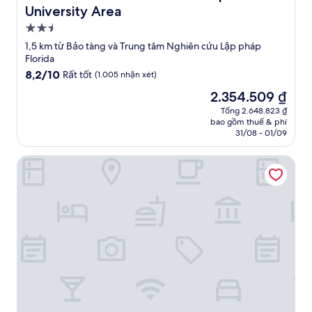
University Area
Nơi
lưu
1,5 km từ Bảo tàng và Trung tâm Nghiên cứu Lập pháp
trú
Florida
2.5
8.2
8,2/10
Rất tốt
(1.005 nhận xét)
trên
sao
Giá
2.354.509 ₫
10,
hiện
Rất
Tổng 2.648.823 ₫
tại
bao gồm thuế & phí
tốt,
là
31/08 - 01/09
(1.005
2.354.509 ₫
nhận
Four Points by Sheraton Tallahassee Downtown
xét)