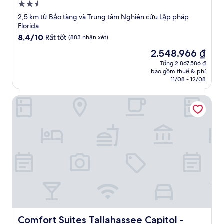
Nơi
lưu
2,5 km từ Bảo tàng và Trung tâm Nghiên cứu Lập pháp
trú
Florida
2.5
8.4
8,4/10
Rất tốt
(883 nhận xét)
trên
sao
Giá
2.548.966 ₫
10,
hiện
Rất
Tổng 2.867.586 ₫
tại
bao gồm thuế & phí
tốt,
là
11/08 - 12/08
(883
2.548.966 ₫
nhận
Comfort Suites Tallahassee Capitol - University Area
xét)
Comfort Suites Tallahassee Capitol - University Area
Comfort Suites Tallahassee Capitol -