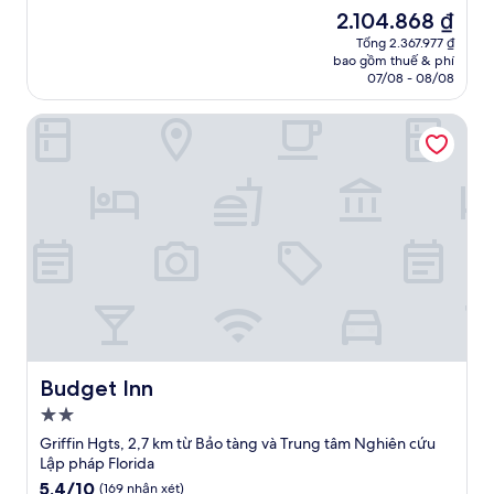
trên
sao
Giá
2.104.868 ₫
10,
hiện
(1.223
Tổng 2.367.977 ₫
tại
bao gồm thuế & phí
nhận
là
07/08 - 08/08
xét)
2.104.868 ₫
Budget Inn
Budget Inn
Budget Inn
Nơi
lưu
Griffin Hgts, 2,7 km từ Bảo tàng và Trung tâm Nghiên cứu
trú
Lập pháp Florida
2.0
5.4
5,4/10
(169 nhận xét)