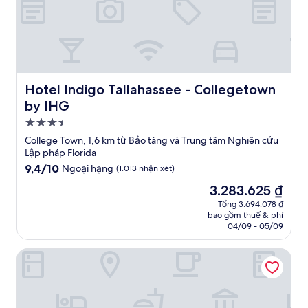
Hotel Indigo Tallahassee - Collegetown by IHG
Hotel Indigo Tallahassee - Collegetown
by IHG
Nơi
lưu
College Town, 1,6 km từ Bảo tàng và Trung tâm Nghiên cứu
trú
Lập pháp Florida
3.5
9.4
9,4/10
Ngoại hạng
(1.013 nhận xét)
trên
sao
Giá
3.283.625 ₫
10,
hiện
Ngoại
Tổng 3.694.078 ₫
tại
bao gồm thuế & phí
hạng,
là
04/09 - 05/09
(1.013
3.283.625 ₫
nhận
Hyatt House Tallahassee Capitol – University
xét)