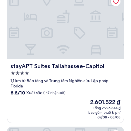
stayAPT Suites Tallahassee-Capitol
stayAPT Suites Tallahassee-Capitol
Nơi
lưu
1,1 km từ Bảo tàng và Trung tâm Nghiên cứu Lập pháp
trú
Florida
4.0
8.8
8,8/10
Xuất sắc
(147 nhận xét)
trên
sao
Giá
2.601.522 ₫
10,
hiện
Xuất
Tổng 2.926.844 ₫
tại
bao gồm thuế & phí
sắc,
là
07/08 - 08/08
(147
2.601.522 ₫
nhận
Courtyard by Marriott Tallahassee Downtown/Capitol
xét)