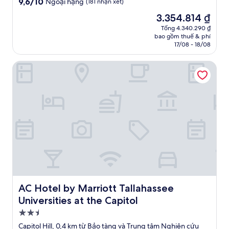
2.0
9.6
9,6/10
Ngoại hạng
(181 nhận xét)
trên
sao
Giá
3.354.814 ₫
10,
hiện
Ngoại
Tổng 4.340.290 ₫
tại
bao gồm thuế & phí
hạng,
là
17/08 - 18/08
(181
3.354.814 ₫
nhận
AC Hotel by Marriott Tallahassee Universities at the Capito
xét)
AC Hotel by Marriott Tallahassee Universities at the Capi
AC Hotel by Marriott Tallahassee
Universities at the Capitol
Nơi
lưu
Capitol Hill, 0,4 km từ Bảo tàng và Trung tâm Nghiên cứu