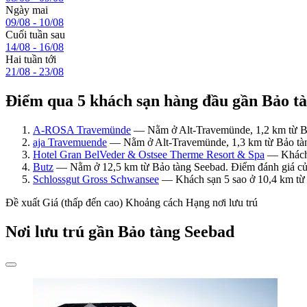
Ngày mai
09/08 - 10/08
Cuối tuần sau
14/08 - 16/08
Hai tuần tới
21/08 - 23/08
Điểm qua 5 khách sạn hàng đầu gần Bảo t
A-ROSA Travemünde
— Nằm ở Alt-Travemünde, 1,2 km từ Bả
aja Travemuende
— Nằm ở Alt-Travemünde, 1,3 km từ Bảo tàn
Hotel Gran BelVeder & Ostsee Therme Resort & Spa
— Khách s
Butz
— Nằm ở 12,5 km từ Bảo tàng Seebad. Điểm đánh giá củ
Schlossgut Gross Schwansee
— Khách sạn 5 sao ở 10,4 km từ 
Đề xuất
Giá (thấp đến cao)
Khoảng cách
Hạng nơi lưu trú
Nơi lưu trú gần Bảo tàng Seebad