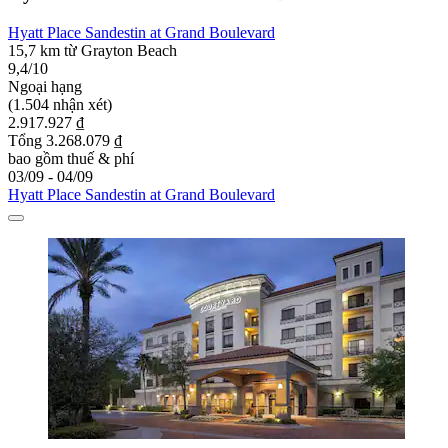
Hyatt Place Sandestin at Grand Boulevard
15,7 km từ Grayton Beach
9,4/10
Ngoại hạng
(1.504 nhận xét)
2.917.927 ₫
Tổng 3.268.079 ₫
bao gồm thuế & phí
03/09 - 04/09
Hyatt Place Sandestin at Grand Boulevard