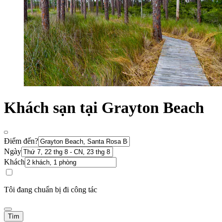
Khách sạn tại Grayton Beach
Điểm đến?
Ngày
Khách
Tôi đang chuẩn bị đi công tác
Tìm