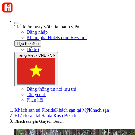
Tiết kiệm ngay với Giá thành viên
Đăng nhập
Khám phá Hotels.com Rewards
Hộp thư đến
Hỗ trợ
Tiếng Việt · VND · VN
Đăng thông tin nơi lưu trú
Chuyến đi
Phản hồi
Khách sạn tại Florida
Khách sạn tại Mỹ
Khách sạn
Khách sạn tại Santa Rosa Beach
Khách sạn gần Grayton Beach