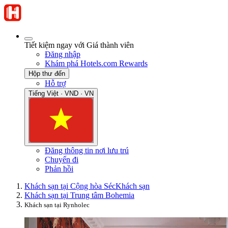
Tiết kiệm ngay với Giá thành viên
Đăng nhập
Khám phá Hotels.com Rewards
Hộp thư đến
Hỗ trợ
Tiếng Việt · VND · VN
Đăng thông tin nơi lưu trú
Chuyến đi
Phản hồi
Khách sạn tại Cộng hòa Séc
Khách sạn
Khách sạn tại Trung tâm Bohemia
Khách sạn tại Rynholec