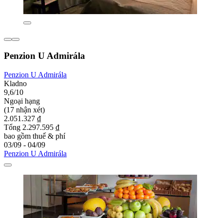
Penzion U Admirála
Penzion U Admirála
Kladno
9,6/10
Ngoại hạng
(17 nhận xét)
2.051.327 ₫
Tổng 2.297.595 ₫
bao gồm thuế & phí
03/09 - 04/09
Penzion U Admirála