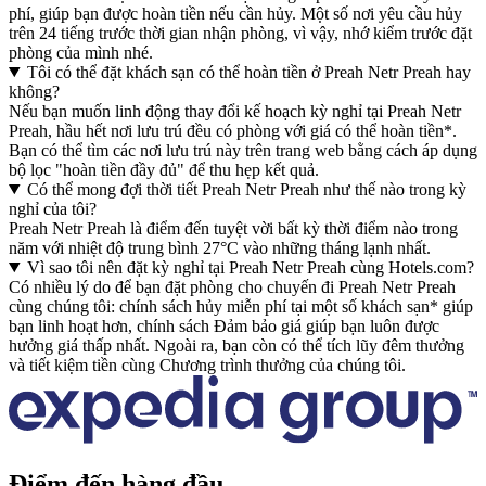
phí, giúp bạn được hoàn tiền nếu cần hủy. Một số nơi yêu cầu hủy
trên 24 tiếng trước thời gian nhận phòng, vì vậy, nhớ kiểm trước đặt
phòng của mình nhé.
Tôi có thể đặt khách sạn có thể hoàn tiền ở Preah Netr Preah hay
không?
Nếu bạn muốn linh động thay đổi kế hoạch kỳ nghỉ tại Preah Netr
Preah, hầu hết nơi lưu trú đều có phòng với giá có thể hoàn tiền*.
Bạn có thể tìm các nơi lưu trú này trên trang web bằng cách áp dụng
bộ lọc "hoàn tiền đầy đủ" để thu hẹp kết quả.
Có thể mong đợi thời tiết Preah Netr Preah như thế nào trong kỳ
nghỉ của tôi?
Preah Netr Preah là điểm đến tuyệt vời bất kỳ thời điểm nào trong
năm với nhiệt độ trung bình 27°C vào những tháng lạnh nhất.
Vì sao tôi nên đặt kỳ nghỉ tại Preah Netr Preah cùng Hotels.com?
Có nhiều lý do để bạn đặt phòng cho chuyến đi Preah Netr Preah
cùng chúng tôi: chính sách hủy miễn phí tại một số khách sạn* giúp
bạn linh hoạt hơn, chính sách Đảm bảo giá giúp bạn luôn được
hưởng giá thấp nhất. Ngoài ra, bạn còn có thể tích lũy đêm thưởng
và tiết kiệm tiền cùng Chương trình thưởng của chúng tôi.
Điểm đến hàng đầu