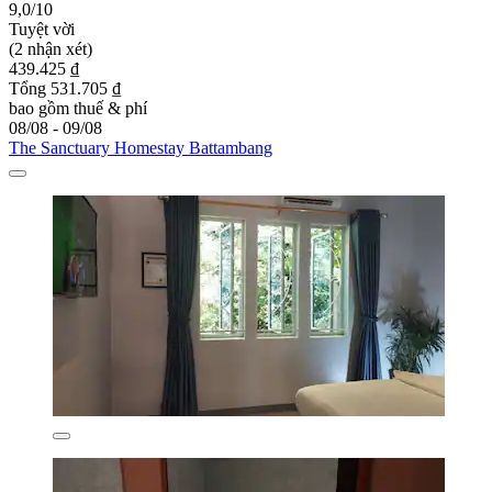
9,0/10
Tuyệt vời
(2 nhận xét)
439.425 ₫
Tổng 531.705 ₫
bao gồm thuế & phí
08/08 - 09/08
The Sanctuary Homestay Battambang