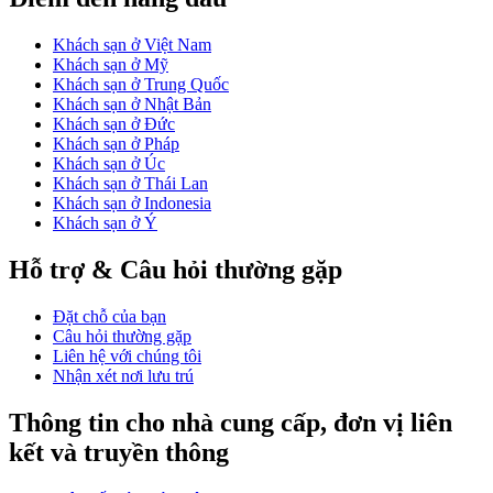
Khách sạn ở Việt Nam
Khách sạn ở Mỹ
Khách sạn ở Trung Quốc
Khách sạn ở Nhật Bản
Khách sạn ở Đức
Khách sạn ở Pháp
Khách sạn ở Úc
Khách sạn ở Thái Lan
Khách sạn ở Indonesia
Khách sạn ở Ý
Hỗ trợ & Câu hỏi thường gặp
Đặt chỗ của bạn
Câu hỏi thường gặp
Liên hệ với chúng tôi
Nhận xét nơi lưu trú
Thông tin cho nhà cung cấp, đơn vị liên
kết và truyền thông