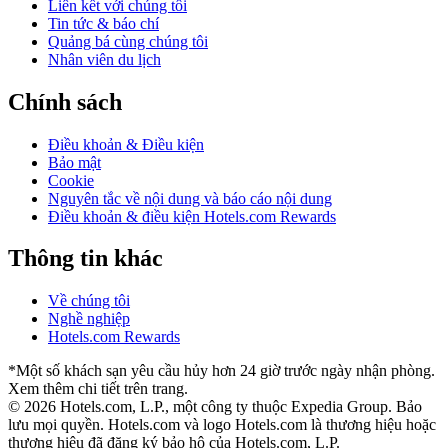
Liên kết với chúng tôi
Tin tức & báo chí
Quảng bá cùng chúng tôi
Nhân viên du lịch
Chính sách
Điều khoản & Điều kiện
Bảo mật
Cookie
Nguyên tắc về nội dung và báo cáo nội dung
Điều khoản & điều kiện Hotels.com Rewards
Thông tin khác
Về chúng tôi
Nghề nghiệp
Hotels.com Rewards
*Một số khách sạn yêu cầu hủy hơn 24 giờ trước ngày nhận phòng.
Xem thêm chi tiết trên trang.
© 2026 Hotels.com, L.P., một công ty thuộc Expedia Group. Bảo
lưu mọi quyền.
Hotels.com và logo Hotels.com là thương hiệu hoặc
thương hiệu đã đăng ký bảo hộ của Hotels.com, L.P.