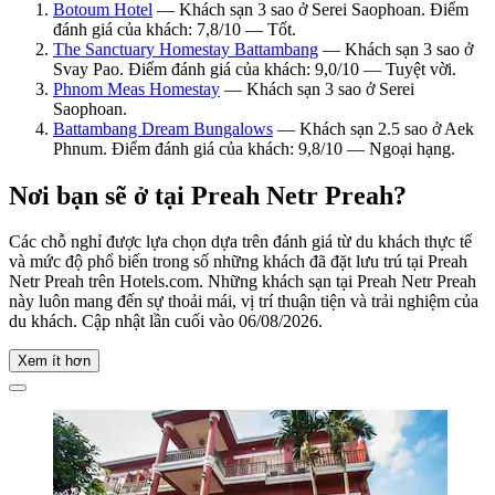
Botoum Hotel
— Khách sạn 3 sao ở Serei Saophoan. Điểm
đánh giá của khách: 7,8/10 — Tốt.
The Sanctuary Homestay Battambang
— Khách sạn 3 sao ở
Svay Pao. Điểm đánh giá của khách: 9,0/10 — Tuyệt vời.
Phnom Meas Homestay
— Khách sạn 3 sao ở Serei
Saophoan.
Battambang Dream Bungalows
— Khách sạn 2.5 sao ở Aek
Phnum. Điểm đánh giá của khách: 9,8/10 — Ngoại hạng.
Nơi bạn sẽ ở tại Preah Netr Preah?
Các chỗ nghỉ được lựa chọn dựa trên đánh giá từ du khách thực tế
và mức độ phổ biến trong số những khách đã đặt lưu trú tại Preah
Netr Preah trên Hotels.com. Những khách sạn tại Preah Netr Preah
này luôn mang đến sự thoải mái, vị trí thuận tiện và trải nghiệm của
du khách. Cập nhật lần cuối vào
06/08/2026
.
Xem ít hơn