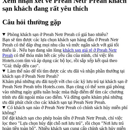
Xem nhận xét về Preah Netr Preah khách
sạn khách đang rất yêu thích
Câu hỏi thường gặp
Phòng khách sạn ở Preah Netr Preah có giá bao nhiêu?
Bạn sẽ tìm được các lựa chọn khách sạn hàng đầu ở Preah Netr
Preah có thể đáp ứng mọi nhu cầu và mức ngân sách với giá tối
thiểu là . Nếu bạn đang săn lùng
khách sạn giá rẻ ở Preah Netr
Preah
có thể thỏa mãn hết các yêu cầu của mình, chỉ việc lên
Hotels.com tìm và áp dụng các bộ lọc, rồi sắp xếp kết quả theo
"Giá: thấp đến cao".
Làm thế nào để tôi tìm được các ưu đãi và nhận phần thưởng tại
khách sạn ở Preah Netr Preah?
Khám phá những ưu đãi tuyệt vời cho các kỳ lưu trú tại khách sạn ở
Preah Netr Preah trên Hotels.com. Bạn cũng có thể xem giá phòng
vào những ngày giữa tuần hoặc mùa thấp điểm để tìm các chương
trình ưu đãi ngoài mùa cao điểm. Và đừng quên khám phá những
ưu đãi phút chót cho các khách sạn tại Preah Netr Preah.
Có khách sạn nào ở Preah Netr Preah có chính sách hủy miễn phí
không?
Để đặt khách sạn cho phép hoàn tiền ở Preah Netr Preah, chỉ việc
lọc theo "Lựa chọn hủy đặt chỗ nơi lưu trú", rồi chọn "Nơi lưu trú
hoàn tiền toàn bộ". Nhiều khách sạn cung cấp chính sách hủy miễn