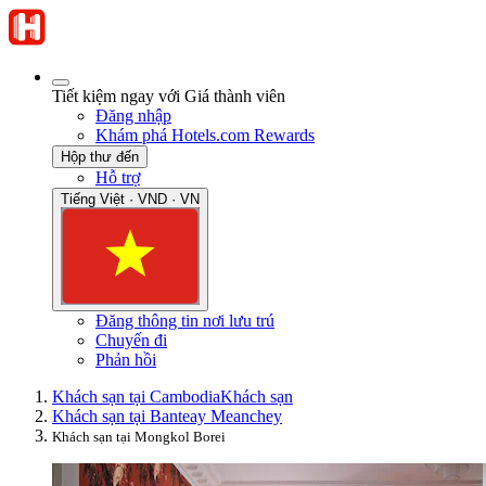
Tiết kiệm ngay với Giá thành viên
Đăng nhập
Khám phá Hotels.com Rewards
Hộp thư đến
Hỗ trợ
Tiếng Việt · VND · VN
Đăng thông tin nơi lưu trú
Chuyến đi
Phản hồi
Khách sạn tại Cambodia
Khách sạn
Khách sạn tại Banteay Meanchey
Khách sạn tại Mongkol Borei