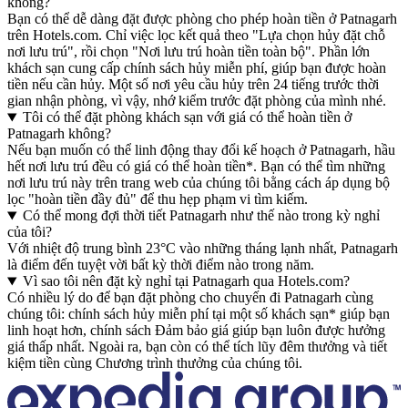
không?
Bạn có thể dễ dàng đặt được phòng cho phép hoàn tiền ở Patnagarh
trên Hotels.com. Chỉ việc lọc kết quả theo "Lựa chọn hủy đặt chỗ
nơi lưu trú", rồi chọn "Nơi lưu trú hoàn tiền toàn bộ". Phần lớn
khách sạn cung cấp chính sách hủy miễn phí, giúp bạn được hoàn
tiền nếu cần hủy. Một số nơi yêu cầu hủy trên 24 tiếng trước thời
gian nhận phòng, vì vậy, nhớ kiểm trước đặt phòng của mình nhé.
Tôi có thể đặt phòng khách sạn với giá có thể hoàn tiền ở
Patnagarh không?
Nếu bạn muốn có thể linh động thay đổi kế hoạch ở Patnagarh, hầu
hết nơi lưu trú đều có giá có thể hoàn tiền*. Bạn có thể tìm những
nơi lưu trú này trên trang web của chúng tôi bằng cách áp dụng bộ
lọc "hoàn tiền đầy đủ" để thu hẹp phạm vi tìm kiếm.
Có thể mong đợi thời tiết Patnagarh như thế nào trong kỳ nghỉ
của tôi?
Với nhiệt độ trung bình 23°C vào những tháng lạnh nhất, Patnagarh
là điểm đến tuyệt vời bất kỳ thời điểm nào trong năm.
Vì sao tôi nên đặt kỳ nghỉ tại Patnagarh qua Hotels.com?
Có nhiều lý do để bạn đặt phòng cho chuyến đi Patnagarh cùng
chúng tôi: chính sách hủy miễn phí tại một số khách sạn* giúp bạn
linh hoạt hơn, chính sách Đảm bảo giá giúp bạn luôn được hưởng
giá thấp nhất. Ngoài ra, bạn còn có thể tích lũy đêm thưởng và tiết
kiệm tiền cùng Chương trình thưởng của chúng tôi.