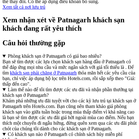
thể thay đổi. Có thể áp dụng điều khoản bổ sung.
Xem tất cả nơi lưu trú
Xem nhận xét về Patnagarh khách sạn
khách đang rất yêu thích
Câu hỏi thường gặp
Phòng khách sạn ở Patnagarh có giá bao nhiêu?
Bạn sẽ tìm được các lựa chọn khách sạn hàng đầu ở Patnagarh có
thể đáp ứng mọi nhu cầu và mức ngân sách với giá tối thiểu là . Để
tìm
khách sạn phải chăng ở Patnagarh
thỏa mãn hết các yêu cầu của
bạn, chỉ việc áp dụng bộ lọc trên Hotels.com, rồi sắp xếp theo "Giá:
thấp đến cao".
Làm thế nào để tôi tìm được các ưu đãi và nhận phần thưởng tại
khách sạn ở Patnagarh?
Khám phá những ưu đãi tuyệt vời cho các kỳ lưu trú tại khách sạn ở
Patnagarh trên Hotels.com. Bạn cũng nên tham khảo giá phòng
khách sạn vào giữa tuần hoặc trong mùa thấp điểm vì khả năng cao
là bạn sẽ tìm được các ưu đãi giá hời ngoài mùa cao điểm. Nếu bạn
thích một chuyến đi ngẫu hứng, đừng quên xem qua các ưu đãi phút
chót của chúng tôi dành cho các khách sạn ở Patnagarh.
Có khách sạn nào ở Patnagarh có chính sách hủy miễn phí