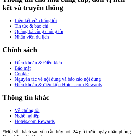
kết và truyền thông
Liên kết với chúng tôi
Tin tức & báo chí
Quảng bá cùng chúng tôi
Nhân viên du lịch
Chính sách
Điều khoản & Điều kiện
Bảo mật
Cookie
Nguyên tắc về nội dung và báo cáo nội dung
Điều khoản & điều kiện Hotels.com Rewards
Thông tin khác
Về chúng tôi
Nghề nghiệp
Hotels.com Rewards
*Một số khách sạn yêu cầu hủy hơn 24 giờ trước ngày nhận phòng.