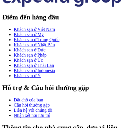
Điểm đến hàng đầu
Khách sạn ở Việt Nam
Khách sạn ở Mỹ
Khách sạn ở Trung Quốc
Khách sạn ở Nhật Bản
Khách sạn ở Đức
Khách sạn ở Pháp
Khách sạn ở Úc
Khách sạn ở Thái Lan
Khách sạn ở Indonesia
Khách sạn ở Ý
Hỗ trợ & Câu hỏi thường gặp
Đặt chỗ của bạn
Câu hỏi thường gặp
Liên hệ với chúng tôi
Nhận xét nơi lưu trú
Thông tin cho nhà cung cấp, đơn vị liên