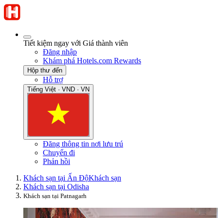
Tiết kiệm ngay với Giá thành viên
Đăng nhập
Khám phá Hotels.com Rewards
Hộp thư đến
Hỗ trợ
Tiếng Việt · VND · VN
Đăng thông tin nơi lưu trú
Chuyến đi
Phản hồi
Khách sạn tại Ấn Độ
Khách sạn
Khách sạn tại Odisha
Khách sạn tại Patnagarh