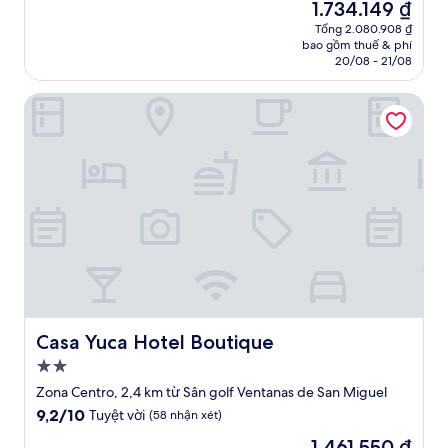
Giá
1.734.149 ₫
10,
sao
hiện
Tuyệt
Tổng 2.080.908 ₫
tại
bao gồm thuế & phí
vời,
là
20/08 - 21/08
(72
1.734.149 ₫
nhận
Casa Yuca Hotel Boutique
xét)
Casa Yuca Hotel Boutique
Casa Yuca Hotel Boutique
Nơi
lưu
Zona Centro, 2,4 km từ Sân golf Ventanas de San Miguel
trú
9.2
9,2/10
Tuyệt vời
(58 nhận xét)
2.0
trên
Giá
1.461.550 ₫