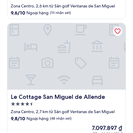
lưu
Zona Centro, 2,6 km từ Sân golf Ventanas de San Miguel
trú
9.6
9,6/10
Ngoại hạng
(111 nhận xét)
3.5
trên
10,
sao
Le Cottage San Miguel de Allende
Ngoại
hạng,
(111
nhận
xét)
Le Cottage San Miguel de Allende
Le Cottage San Miguel de Allende
Nơi
lưu
Zona Centro, 2,7 km từ Sân golf Ventanas de San Miguel
trú
9.8
9,8/10
Ngoại hạng
(48 nhận xét)
4.5
trên
Giá
7.097.897 ₫
10,
sao
hiện