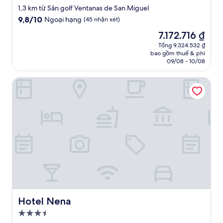
lưu
1,3 km từ Sân golf Ventanas de San Miguel
trú
9.8
9,8/10
Ngoại hạng
(45 nhận xét)
5.0
trên
Giá
7.172.716 ₫
10,
sao
hiện
Ngoại
Tổng 9.324.532 ₫
tại
bao gồm thuế & phí
hạng,
là
09/08 - 10/08
(45
7.172.716 ₫
nhận
Hotel Nena
xét)
Hotel Nena
Hotel Nena
Nơi