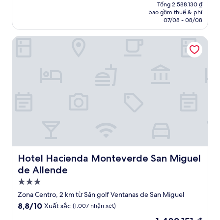
hiện
Tuyệt
Tổng 2.588.130 ₫
tại
bao gồm thuế & phí
vời,
là
07/08 - 08/08
(663
2.156.770 ₫
nhận
Hotel Hacienda Monteverde San Miguel de Allende
xét)
Hotel Hacienda Monteverde San Miguel de Allende
Hotel Hacienda Monteverde San Miguel
de Allende
Nơi
lưu
Zona Centro, 2 km từ Sân golf Ventanas de San Miguel
trú
8.8
8,8/10
Xuất sắc
(1.007 nhận xét)
3.0
trên
Giá