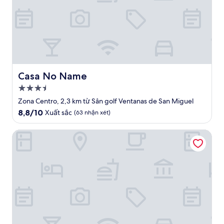
Casa No Name
Casa No Name
Nơi
lưu
Zona Centro, 2,3 km từ Sân golf Ventanas de San Miguel
trú
8.8
8,8/10
Xuất sắc
(63 nhận xét)
3.5
trên
10,
sao
Casa Xaca
Xuất
sắc,
(63
nhận
xét)