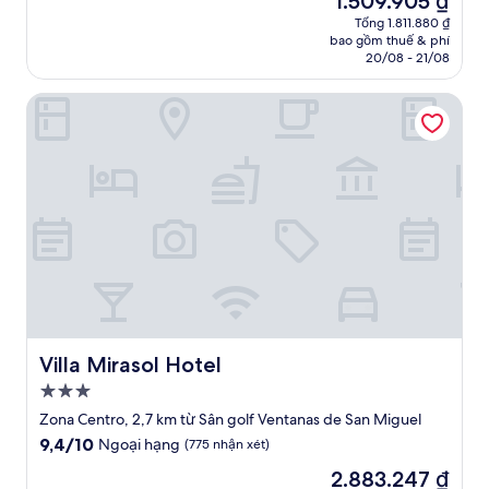
1.509.905 ₫
10,
sao
hiện
Ngoại
Tổng 1.811.880 ₫
tại
bao gồm thuế & phí
hạng,
là
20/08 - 21/08
(6
1.509.905 ₫
nhận
Villa Mirasol Hotel
xét)
Villa Mirasol Hotel
Villa Mirasol Hotel
Nơi
lưu
Zona Centro, 2,7 km từ Sân golf Ventanas de San Miguel
trú
9.4
9,4/10
Ngoại hạng
(775 nhận xét)
3.0
trên
Giá
2.883.247 ₫
10,
sao