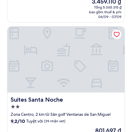
Giá
3.459.110 ₫
10,
sao
hiện
Ngoại
Tổng 5.065.315 ₫
tại
bao gồm thuế & phí
hạng,
là
06/09 - 07/09
(47
3.459.110 ₫
nhận
Suites Santa Noche
xét)
Suites Santa Noche
Suites Santa Noche
Nơi
lưu
Zona Centro, 2 km từ Sân golf Ventanas de San Miguel
trú
9.2
9,2/10
Tuyệt vời
(39 nhận xét)
2.0
trên
Giá
801.697 ₫
10,
sao