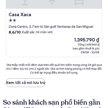
Casa Xaca
Casa Xaca
Nơi
lưu
Zona Centro, 2,7 km từ Sân golf Ventanas de San Miguel
trú
8.6
8,6/10
Xuất sắc
(14 nhận xét)
2.0
trên
Giá
1.395.790 ₫
10,
sao
hiện
Xuất
Tổng 1.674.960 ₫
tại
bao gồm thuế & phí
sắc,
là
09/08 - 10/08
(14
1.395.790 ₫
nhận
xét)
Giá
Giá thấp nhất mỗi đêm dựa trên kết quả tìm kiếm trong vòng 24 giờ qua
cho 1 đêm lưu trú cho 2 người lớn. Giá và tình trạng phòng có thể thay đổi.
thấp
Có thể áp dụng điều khoản bổ sung.
nhất
mỗi
đêm
Xem tất cả nơi lưu trú
dựa
trên
kết
quả
So sánh khách sạn phổ biến gần
tìm