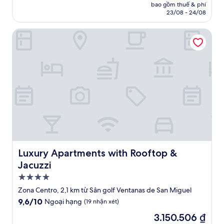
tại
bao gồm thuế & phí
hạng,
là
23/08 - 24/08
(326
2.028.225 ₫
nhận
Luxury Apartments with Rooftop & Jacuzzi
xét)
Luxury Apartments with Rooftop & Jacuzzi
Luxury Apartments with Rooftop &
Jacuzzi
Nơi
lưu
Zona Centro, 2,1 km từ Sân golf Ventanas de San Miguel
trú
9.6
9,6/10
Ngoại hạng
(19 nhận xét)
4.0
trên
Giá
3.150.506 ₫
10,
sao