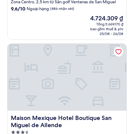
lưu
Zona Centro, 2,5 km từ Sân golf Ventanas de San Miguel
trú
9.6
9,6/10
Ngoại hạng
(486 nhận xét)
3.5
trên
Giá
4.724.309 ₫
10,
sao
hiện
Ngoại
Tổng 5.669.170 ₫
tại
bao gồm thuế & phí
hạng,
là
25/08 - 26/08
(486
4.724.309 ₫
nhận
Maison Mexique Hotel Boutique San Miguel de Allende
xét)
Maison Mexique Hotel Boutique San Miguel de Allende
Maison Mexique Hotel Boutique San
Miguel de Allende
Nơi