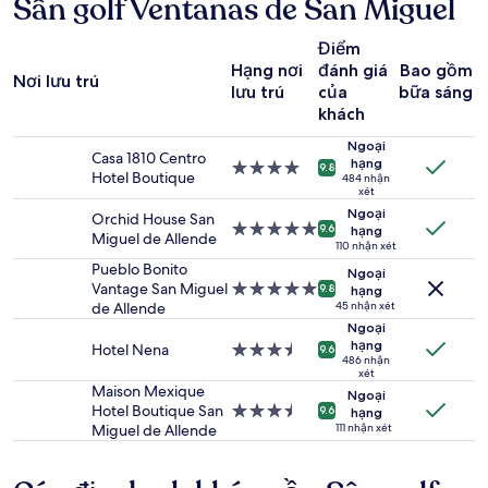
Sân golf Ventanas de San Miguel
kiếm
trong
vòng
Điểm
24
Hạng nơi
đánh giá
Bao gồm
giờ
Nơi lưu trú
lưu trú
của
bữa sáng
qua
khách
cho
1
Ngoại
đêm
Casa 1810 Centro
hạng
Nơi
9.8
lưu
Hotel Boutique
484 nhận
lưu
xét
trú
trú
Ngoại
cho
Orchid House San
4.0
Nơi
9.6
hạng
2
Miguel de Allende
sao
lưu
110 nhận xét
người
trú
Pueblo Bonito
Ngoại
lớn.
5.0
Vantage San Miguel
Nơi
9.8
hạng
Giá
sao
de Allende
lưu
45 nhận xét
và
trú
Ngoại
tình
hạng
5.0
Hotel Nena
Nơi
9.6
trạng
486 nhận
sao
lưu
phòng
xét
trú
Maison Mexique
có
Ngoại
3.5
Hotel Boutique San
Nơi
thể
9.6
hạng
sao
Miguel de Allende
lưu
111 nhận xét
thay
trú
đổi.
3.5
Có