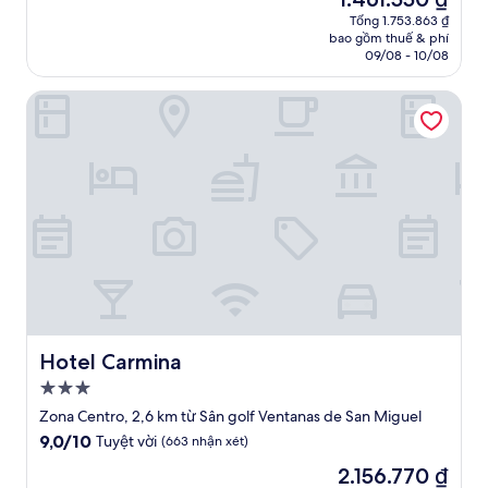
10,
sao
hiện
Tuyệt
Tổng 1.753.863 ₫
tại
bao gồm thuế & phí
vời,
là
09/08 - 10/08
(58
1.461.550 ₫
nhận
Hotel Carmina
xét)
Hotel Carmina
Hotel Carmina
Nơi
lưu
Zona Centro, 2,6 km từ Sân golf Ventanas de San Miguel
trú
9.0
9,0/10
Tuyệt vời
(663 nhận xét)
3.0
trên
Giá
2.156.770 ₫
10,
sao