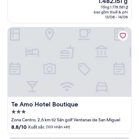
1.482.151 ₫
10,
sao
hiện
Xuất
Tổng 1.778.581 ₫
tại
bao gồm thuế & phí
sắc,
là
13/08 - 14/08
(1.007
1.482.151 ₫
nhận
Te Amo Hotel Boutique
xét)
Te Amo Hotel Boutique
Te Amo Hotel Boutique
Nơi
lưu
Zona Centro, 2,6 km từ Sân golf Ventanas de San Miguel
trú
8.8
8,8/10
Xuất sắc
(103 nhận xét)
3.0
trên
10,
sao