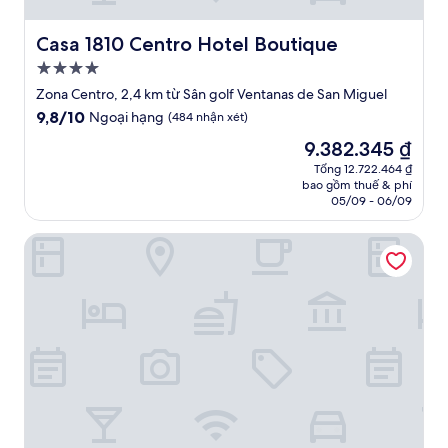
Casa 1810 Centro Hotel Boutique
Casa 1810 Centro Hotel Boutique
Nơi
lưu
Zona Centro, 2,4 km từ Sân golf Ventanas de San Miguel
trú
9.8
9,8/10
Ngoại hạng
(484 nhận xét)
4.0
trên
Giá
9.382.345 ₫
10,
sao
hiện
Ngoại
Tổng 12.722.464 ₫
tại
bao gồm thuế & phí
hạng,
là
05/09 - 06/09
(484
9.382.345 ₫
nhận
Orchid House San Miguel de Allende
xét)