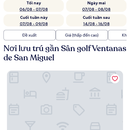
Tối nay
Ngày mai
06/08 - 07/08
07/08 - 08/08
Cuối tuần này
Cuối tuần sau
07/08 - 09/08
14/08 - 16/08
Đề xuất
Giá (thấp đến cao)
Kho
Nơi lưu trú gần Sân golf Ventanas
de San Miguel
Casa 1810 Centro Hotel Boutique