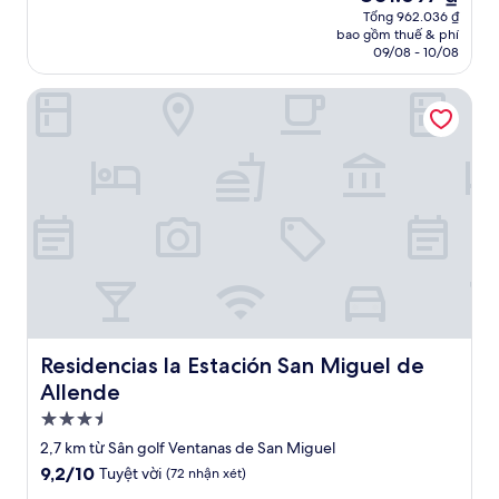
hiện
Tuyệt
Tổng 962.036 ₫
tại
bao gồm thuế & phí
vời,
là
09/08 - 10/08
(39
801.697 ₫
nhận
Residencias la Estación San Miguel de Allende
xét)
Residencias la Estación San Miguel de Allende
Residencias la Estación San Miguel de
Allende
Nơi
lưu
2,7 km từ Sân golf Ventanas de San Miguel
trú
9.2
9,2/10
Tuyệt vời
(72 nhận xét)
3.5
trên