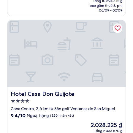
Ngoại
Tổng 10.894.872 ₫
tại
bao gồm thuế & phí
hạng,
là
06/09 - 07/09
(48
7.097.897 ₫
nhận
Hotel Casa Don Quijote
xét)
Hotel Casa Don Quijote
Hotel Casa Don Quijote
Nơi
lưu
Zona Centro, 2,6 km từ Sân golf Ventanas de San Miguel
trú
9.4
9,4/10
Ngoại hạng
(326 nhận xét)
4.0
trên
Giá
2.028.225 ₫
10,
sao
hiện
Ngoại
Tổng 2.433.870 ₫