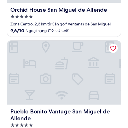
Orchid House San Miguel de Allende
Orchid House San Miguel de Allende
Nơi
lưu
Zona Centro, 2,3 km từ Sân golf Ventanas de San Miguel
trú
9.6
9,6/10
Ngoại hạng
(110 nhận xét)
5.0
trên
10,
sao
Pueblo Bonito Vantage San Miguel de Allende
Ngoại
hạng,
(110
nhận
xét)
Pueblo Bonito Vantage San Miguel de Allende
Pueblo Bonito Vantage San Miguel de
Allende
Nơi