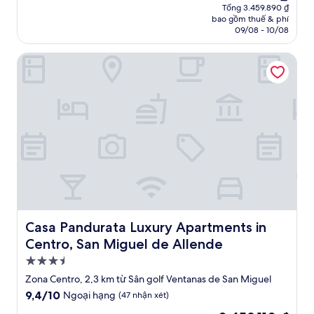
hiện
Ngoại
Tổng 3.459.890 ₫
tại
bao gồm thuế & phí
hạng,
là
09/08 - 10/08
(775
2.883.247 ₫
nhận
Casa Pandurata Luxury Apartments in Centro, San Miguel 
xét)
Casa Pandurata Luxury Apartments in Centro, San Miguel
Casa Pandurata Luxury Apartments in
Centro, San Miguel de Allende
Nơi
lưu
Zona Centro, 2,3 km từ Sân golf Ventanas de San Miguel
trú
9.4
9,4/10
Ngoại hạng
(47 nhận xét)
3.5
trên