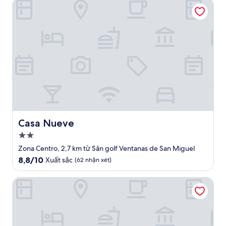
Casa Nueve
Xuất
sắc,
(103
nhận
xét)
Casa Nueve
Casa Nueve
Nơi
lưu
Zona Centro, 2,7 km từ Sân golf Ventanas de San Miguel
trú
8.8
8,8/10
Xuất sắc
(62 nhận xét)
2.0
trên
10,
sao
Casa No Name
Xuất
sắc,
(62
nhận
xét)