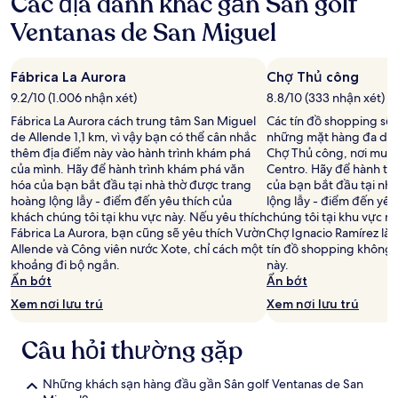
Các địa danh khác gần Sân golf
sao
thể
áp
Ventanas de San Miguel
dụng
điều
khoản
Fábrica La Aurora
Chợ Thủ công
bổ
9.2/10 (1.006 nhận xét)
8.8/10 (333 nhận xét)
sung.
Fábrica La Aurora cách trung tâm San Miguel
Các tín đồ shopping sẽ
de Allende 1,1 km, vì vậy bạn có thể cân nhắc
những mặt hàng đa dạn
thêm địa điểm này vào hành trình khám phá
Chợ Thủ công, nơi mua 
của mình. Hãy để hành trình khám phá văn
Centro. Hãy để hành tr
hóa của bạn bắt đầu tại nhà thờ được trang
của bạn bắt đầu tại nh
hoàng lộng lẫy - điểm đến yêu thích của
lộng lẫy - điểm đến yêu
khách chúng tôi tại khu vực này. Nếu yêu thích
chúng tôi tại khu vực n
Fábrica La Aurora, bạn cũng sẽ yêu thích Vườn
Chợ Ignacio Ramírez là
Allende và Công viên nước Xote, chỉ cách một
tín đồ shopping không 
khoảng đi bộ ngắn.
này.
Ẩn bớt
Ẩn bớt
Xem nơi lưu trú
Xem nơi lưu trú
Câu hỏi thường gặp
Những khách sạn hàng đầu gần Sân golf Ventanas de San