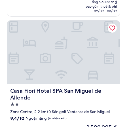
hiện
Ngoại
Tổng 5.609.372 ₫
tại
bao gồm thuế & phí
hạng,
là
02/09 - 03/09
(19
3.150.506 ₫
nhận
Casa Fiori Hotel SPA San Miguel de Allende
xét)
Casa Fiori Hotel SPA San Miguel de Allende
Casa Fiori Hotel SPA San Miguel de
Allende
Nơi
lưu
Zona Centro, 2,2 km từ Sân golf Ventanas de San Miguel
trú
9.4
9,4/10
Ngoại hạng
(6 nhận xét)
2.0
trên
Giá