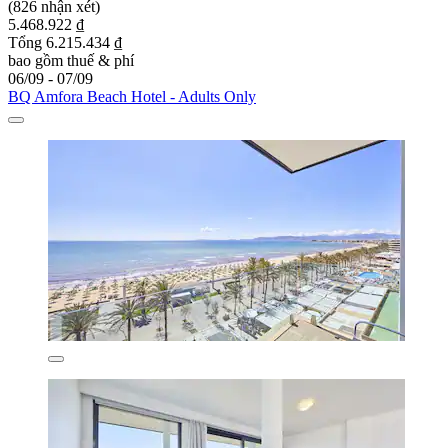
(826 nhận xét)
5.468.922 ₫
Tổng 6.215.434 ₫
bao gồm thuế & phí
06/09 - 07/09
BQ Amfora Beach Hotel - Adults Only