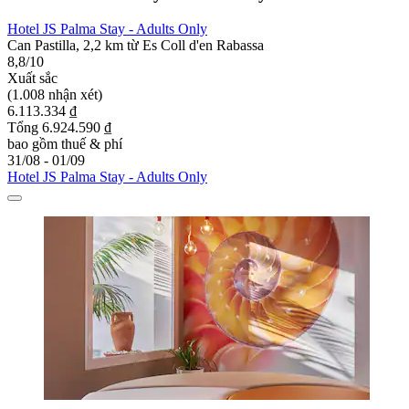
Hotel JS Palma Stay - Adults Only
Can Pastilla, 2,2 km từ Es Coll d'en Rabassa
8,8/10
Xuất sắc
(1.008 nhận xét)
6.113.334 ₫
Tổng 6.924.590 ₫
bao gồm thuế & phí
31/08 - 01/09
Hotel JS Palma Stay - Adults Only