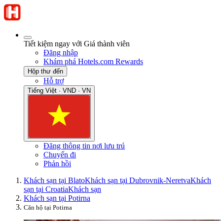
Tiết kiệm ngay với Giá thành viên
Đăng nhập
Khám phá Hotels.com Rewards
Hộp thư đến
Hỗ trợ
Tiếng Việt · VND · VN
Đăng thông tin nơi lưu trú
Chuyến đi
Phản hồi
Khách sạn tại Blato
Khách sạn tại Dubrovnik-Neretva
Khách
sạn tại Croatia
Khách sạn
Khách sạn tại Potirna
Căn hộ tại Potirna