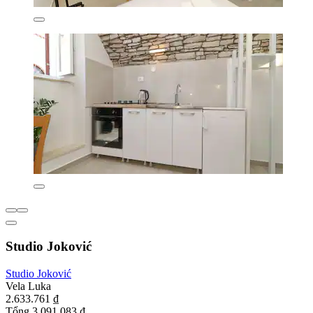
Studio Joković
Studio Joković
Vela Luka
2.633.761 ₫
Tổng 3.091.083 ₫