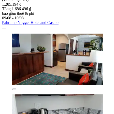
1.285.194 ₫
Tổng 1.686.496 ₫
bao gồm thuế & phí
09/08 - 10/08
Pahrump Nugget Hotel and Casino