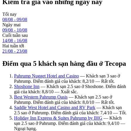
Kiểm tra giá vào những ngày này
Tối nay
08/08 - 09/08
Ngày mai
09/08 - 10/08
Cuối tuần sau
14/08 - 16/08
Hai tuần tới
21/08 - 23/08
Điểm qua 5 khách sạn hàng đầu ở Tecopa
Pahrump Nugget Hotel and Casino
— Khách sạn 3 sao ở
Pahrump. Điểm đánh giá của khách: 8,2/10 — Rất tốt.
Shoshone Inn
— Khách sạn 2.5 sao ở Shoshone. Điểm đánh
giá của khách: 8,8/10 — Xuất sắc.
Best Western Pahrump Oasis
— Khách sạn 2.5 sao ở
Pahrump. Điểm đánh giá của khách: 8,0/10 — Rất tốt.
Saddle West Hotel and Casino and RV Park
— Khách sạn
2.5 sao ở Pahrump. Điểm đánh giá của khách: 7,4/10 — Tốt.
Holiday Inn Express & Suites Pahrump by IHG
— Khách
sạn 2.5 sao ở Pahrump. Điểm đánh giá của khách: 9,4/10 —
Ngoại hạng.