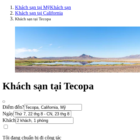
Khách sạn tại Mỹ
Khách sạn
Khách sạn tại California
Khách sạn tại Tecopa
Khách sạn tại Tecopa
Điểm đến?
Ngày
Khách
Tôi đang chuẩn bị đi công tác