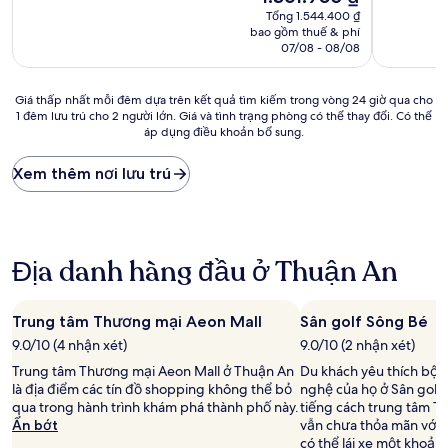
sao
sao
hiện
Tuyệt
Rất
Tổng 1.544.400 ₫
tại
vời,
tốt,
bao gồm thuế & phí
là
(35
(5
07/08 - 08/08
1.361.905 ₫
nhận
nhận
xét)
xét)
Giá
Giá thấp nhất mỗi đêm dựa trên kết quả tìm kiếm trong vòng 24 giờ qua cho
1 đêm lưu trú cho 2 người lớn. Giá và tình trạng phòng có thể thay đổi. Có thể
thấp
áp dụng điều khoản bổ sung.
nhất
mỗi
đêm
Xem thêm nơi lưu trú
dựa
trên
kết
quả
tìm
Địa danh hàng đầu ở Thuận An
kiếm
trong
vòng
Trung tâm Thương mại Aeon Mall
Sân golf Sông Bé
24
9.0/10 (4 nhận xét)
9.0/10 (2 nhận xét)
giờ
qua
Trung tâm Thương mại Aeon Mall ở Thuận An
Du khách yêu thích bộ m
cho
là địa điểm các tín đồ shopping không thể bỏ
nghệ của họ ở Sân golf 
1
qua trong hành trình khám phá thành phố này.
tiếng cách trung tâm T
đêm
Ẩn bớt
vẫn chưa thỏa mãn với 
lưu
có thể lái xe một khoả