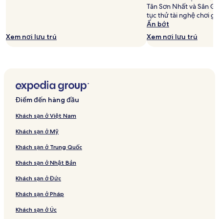
trú
Tân Sơn Nhất và Sân Go
cho
tục thử tài nghệ chơi go
2
Ẩn bớt
người
Xem nơi lưu trú
Xem nơi lưu trú
lớn.
Giá
và
tình
trạng
phòng
có
Điểm đến hàng đầu
thể
thay
Khách sạn ở Việt Nam
đổi.
Có
Khách sạn ở Mỹ
thể
áp
Khách sạn ở Trung Quốc
dụng
Khách sạn ở Nhật Bản
điều
khoản
Khách sạn ở Đức
bổ
sung.
Khách sạn ở Pháp
Khách sạn ở Úc