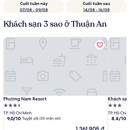
Cuối tuần này
Cuối tuần sau
07/08 - 09/08
14/08 - 16/08
Khách sạn 3 sao ở Thuận An
Phương Nam Resort
Khách sạn
Phương Nam Resort
Khách sạn
Phương Nam Resort
Khách sạn
Nơi
Nơi
lưu
lưu
TP. Hồ Chí Minh
TP. Hồ Chí 
trú
trú
9.0
8.4
9,0/10
8,4/10
Tuyệt vời
R
(35 nhận xét)
trên
trên
3.5
3.0
Giá
1.361.905 ₫
10,
10,