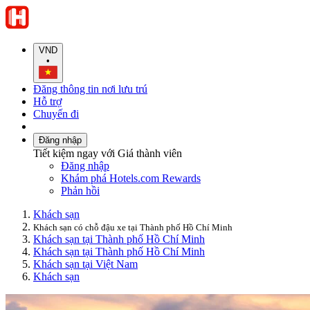
VND
•
Đăng thông tin nơi lưu trú
Hỗ trợ
Chuyến đi
Đăng nhập
Tiết kiệm ngay với Giá thành viên
Đăng nhập
Khám phá Hotels.com Rewards
Phản hồi
Khách sạn
Khách sạn có chỗ đậu xe tại Thành phố Hồ Chí Minh
Khách sạn tại Thành phố Hồ Chí Minh
Khách sạn tại Thành phố Hồ Chí Minh
Khách sạn tại Việt Nam
Khách sạn