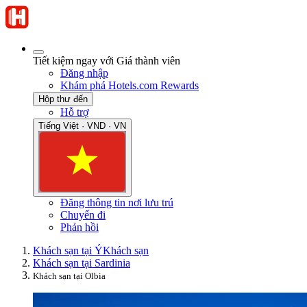
Tiết kiệm ngay với Giá thành viên
Đăng nhập
Khám phá Hotels.com Rewards
Hộp thư đến
Hỗ trợ
Tiếng Việt · VND · VN
Đăng thông tin nơi lưu trú
Chuyến đi
Phản hồi
Khách sạn tại Ý
Khách sạn
Khách sạn tại Sardinia
Khách sạn tại Olbia