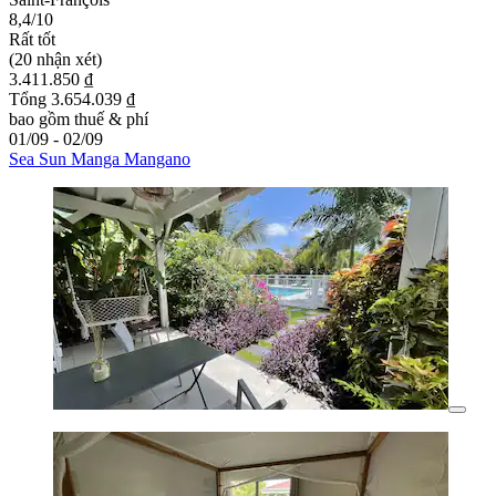
8,4/10
Rất tốt
(20 nhận xét)
3.411.850 ₫
Tổng 3.654.039 ₫
bao gồm thuế & phí
01/09 - 02/09
Sea Sun Manga Mangano