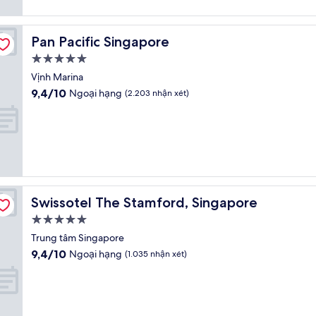
nhận
xét)
Pan Pacific Singapore
Pan Pacific Singapore
Nơi
lưu
Vịnh Marina
trú
9.4
9,4/10
Ngoại hạng
(2.203 nhận xét)
5.0
trên
10,
sao
Ngoại
hạng,
(2.203
nhận
xét)
Swissotel The Stamford, Singapore
Swissotel The Stamford, Singapore
Nơi
lưu
Trung tâm Singapore
trú
9.4
9,4/10
Ngoại hạng
(1.035 nhận xét)
5.0
trên
10,
sao
Ngoại
hạng,