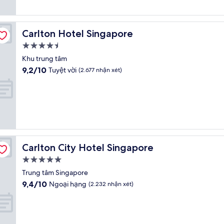
(1.035
nhận
xét)
Carlton Hotel Singapore
Carlton Hotel Singapore
Nơi
lưu
Khu trung tâm
trú
9.2
9,2/10
Tuyệt vời
(2.677 nhận xét)
4.5
trên
10,
sao
Tuyệt
vời,
(2.677
nhận
xét)
Carlton City Hotel Singapore
Carlton City Hotel Singapore
Nơi
lưu
Trung tâm Singapore
trú
9.4
9,4/10
Ngoại hạng
(2.232 nhận xét)
5.0
trên
10,
sao
Ngoại
hạng,