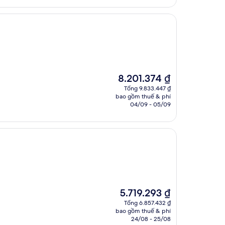
Giá
8.201.374 ₫
hiện
Tổng 9.833.447 ₫
tại
bao gồm thuế & phí
là
04/09 - 05/09
8.201.374 ₫
Giá
5.719.293 ₫
hiện
Tổng 6.857.432 ₫
tại
bao gồm thuế & phí
là
24/08 - 25/08