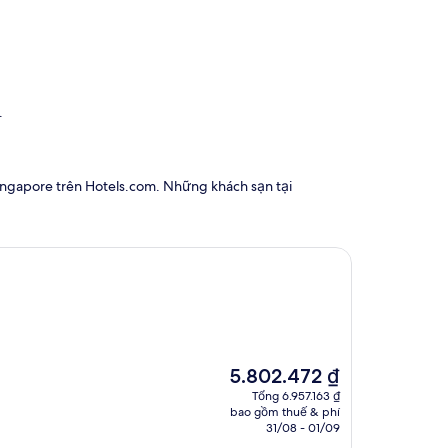
.
Singapore trên Hotels.com. Những khách sạn tại
Giá
5.802.472 ₫
hiện
Tổng 6.957.163 ₫
tại
bao gồm thuế & phí
là
31/08 - 01/09
5.802.472 ₫