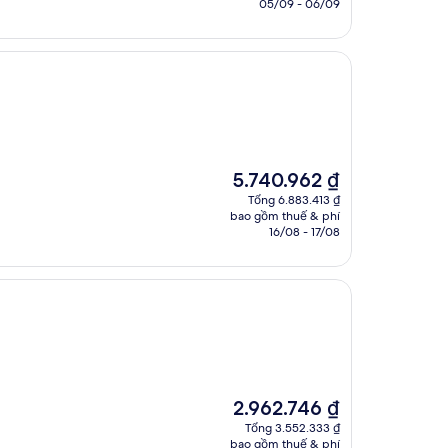
là
05/09 - 06/09
5.412.906 ₫
Giá
5.740.962 ₫
hiện
Tổng 6.883.413 ₫
tại
bao gồm thuế & phí
là
16/08 - 17/08
5.740.962 ₫
Giá
2.962.746 ₫
hiện
Tổng 3.552.333 ₫
tại
bao gồm thuế & phí