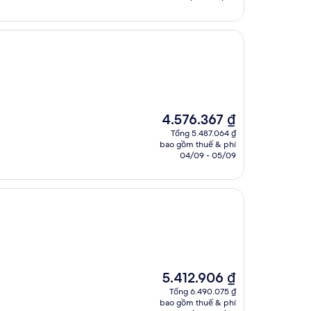
6.744.256 ₫
Giá
4.576.367 ₫
hiện
Tổng 5.487.064 ₫
tại
bao gồm thuế & phí
là
04/09 - 05/09
4.576.367 ₫
Giá
5.412.906 ₫
hiện
Tổng 6.490.075 ₫
tại
bao gồm thuế & phí