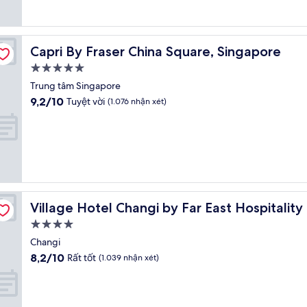
(2.232
nhận
xét)
Capri By Fraser China Square, Singapore
Capri By Fraser China Square, Singapore
Nơi
lưu
Trung tâm Singapore
trú
9.2
9,2/10
Tuyệt vời
(1.076 nhận xét)
5.0
trên
10,
sao
Tuyệt
vời,
(1.076
nhận
xét)
Village Hotel Changi by Far East Hospitality
Village Hotel Changi by Far East Hospitality
Nơi
lưu
Changi
trú
8.2
8,2/10
Rất tốt
(1.039 nhận xét)
4.0
trên
10,
sao
Rất
tốt,