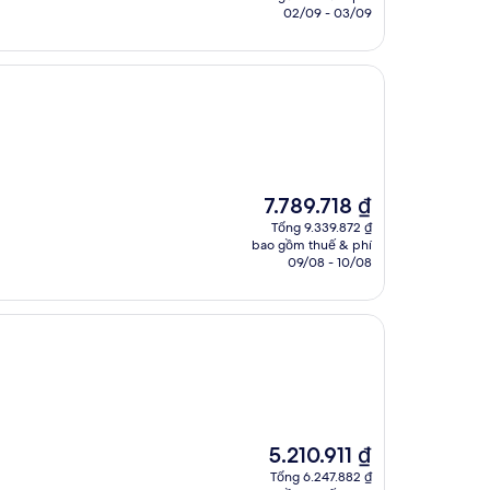
là
02/09 - 03/09
2.962.746 ₫
Giá
7.789.718 ₫
hiện
Tổng 9.339.872 ₫
tại
bao gồm thuế & phí
là
09/08 - 10/08
7.789.718 ₫
Giá
5.210.911 ₫
hiện
Tổng 6.247.882 ₫