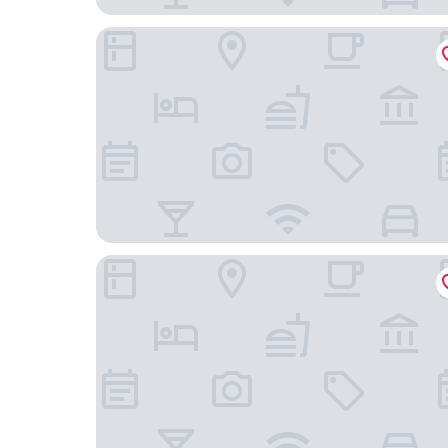
The Fullerton Hotel Singapore
Dusit Thani Laguna Singapore