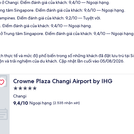
 ở Changi. Điểm đánh giá của khách: 9,4/10 — Ngoại hạng.
ng tâm Singapore. Điểm đánh giá của khách: 9,6/10 — Ngoại hạng.
ampines. Điểm đánh giá của khách: 9,2/10 — Tuyệt vời.
. Điểm đánh giá của khách: 9,4/10 — Ngoại hạng.
ở Trung tâm Singapore. Điểm đánh giá của khách: 9,4/10 — Ngoại hạng
ch thực tế và mức độ phổ biến trong số những khách đã đặt lưu trú tại 
iện và trải nghiệm của du khách. Cập nhật lần cuối vào
05/08/2026
.
Crowne Plaza Changi Airport by IHG
Crowne Plaza Changi Airport by IHG
Nơi
lưu
Changi
trú
9.4
9,4/10
Ngoại hạng
(2.535 nhận xét)
5.0
trên
10,
sao
Ngoại
hạng,
(2.535