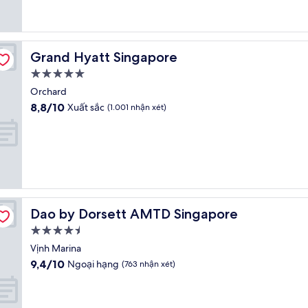
(1.039
nhận
xét)
Grand Hyatt Singapore
Grand Hyatt Singapore
Nơi
lưu
Orchard
trú
8.8
8,8/10
Xuất sắc
(1.001 nhận xét)
5.0
trên
10,
sao
Xuất
sắc,
(1.001
nhận
xét)
Dao by Dorsett AMTD Singapore
Dao by Dorsett AMTD Singapore
Nơi
lưu
Vịnh Marina
trú
9.4
9,4/10
Ngoại hạng
(763 nhận xét)
4.5
trên
10,
sao
Ngoại