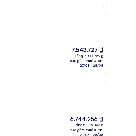
5.719.293 ₫
Giá
7.543.727 ₫
hiện
Tổng 9.044.929 ₫
tại
bao gồm thuế & phí
là
27/08 - 28/08
7.543.727 ₫
Giá
6.744.256 ₫
hiện
Tổng 8.086.363 ₫
tại
bao gồm thuế & phí
là
27/08 - 28/08