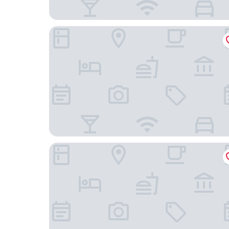
Capri By Fraser China Square, Singapore
Village Hotel Changi by Far East Hospitality