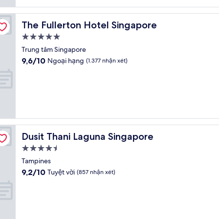
nhận
xét)
The Fullerton Hotel Singapore
The Fullerton Hotel Singapore
Nơi
lưu
Trung tâm Singapore
trú
9.6
9,6/10
Ngoại hạng
(1.377 nhận xét)
5.0
trên
10,
sao
Ngoại
hạng,
(1.377
nhận
xét)
Dusit Thani Laguna Singapore
Dusit Thani Laguna Singapore
Nơi
lưu
Tampines
trú
9.2
9,2/10
Tuyệt vời
(857 nhận xét)
4.5
trên
10,
sao
Tuyệt
vời,
(857