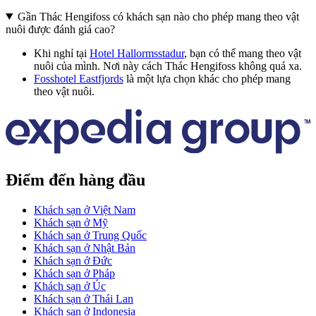
Gần Thác Hengifoss có khách sạn nào cho phép mang theo vật
nuôi được đánh giá cao?
Khi nghỉ tại
Hotel Hallormsstadur
, bạn có thể mang theo vật
nuôi của mình. Nơi này cách Thác Hengifoss không quá xa.
Fosshotel Eastfjords
là một lựa chọn khác cho phép mang
theo vật nuôi.
Điểm đến hàng đầu
Khách sạn ở Việt Nam
Khách sạn ở Mỹ
Khách sạn ở Trung Quốc
Khách sạn ở Nhật Bản
Khách sạn ở Đức
Khách sạn ở Pháp
Khách sạn ở Úc
Khách sạn ở Thái Lan
Khách sạn ở Indonesia