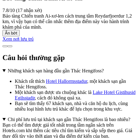
7.8/10 (17 nhận xét)
Bảo tàng Chiến tranh Ai-xơ-len cách trung tâm Reydarfjoerdur 1,2
km, vì vậy bạn có thể cân nhắc thêm địa điểm này vào hành trình
khám phá của mình.
Ẩn bớt
Xem nơi lưu trú
Câu hỏi thường gặp
Những khách sạn hàng đầu gần Thác Hengifoss?
Khách rất thích
Hotel Hallormsstadur
, một khách sạn gần
Thác Hengifoss.
Một khách sạn được ưa chuộng khác là
Lake Hotel Gistihusid
Egilsstadir
, cách đó không quá xa.
Bạn sẽ tìm thấy 67 khách sạn, nhà và căn hộ du lịch, cùng
nhiều loại hình lưu trú khác để lựa chọn trong khu vực.
Chi phí lưu trú tại khách sạn gần Thác Hengifoss là bao nhiêu?
Bạn có thể tìm được giá tốt nhất trong tầm ngân sách trên
Hotels.com khi thêm các tiêu chí tìm kiếm và sắp xếp theo giá. Giá
thay đổi tùy vào thời gian và địa điểm dự kiến của bạn.