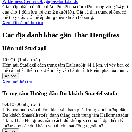
Wilderness Center Óbyggðasetur Íslands
Giá thấp nhất mỗi đêm dựa trên kết quả tìm kiếm trong vòng 24 giờ
qua cho 1 đêm lưu trú cho 2 người lớn. Giá và tình trạng phòng có
thể thay đổi. Có thể áp dụng điều khoản bổ sung.
Xem tất cả nơi lưu trú
Các địa danh khác gần Thác Hengifoss
Hẻm núi Studlagil
10.0/10 (1 nhận xét)
Hẻm núi Studlagil cách trung tâm Egilsstaðir 44,1 km, vì vậy bạn có
thể cân nhắc thêm địa điểm này vào hành trình khám phá của mình.
Ẩn bớt
Xem nơi lưu trú
Trung tâm Hướng dẫn Du khách Snaefellsstofa
9.4/10 (26 nhận xét)
Hãy hòa mình vào thiên nhiên và khám phá Trung tâm Hướng dẫn
Du khách Snaefellsstofa, danh thắng cách trung tâm Hallormsstadur
4 km. Thác Hengifoss nằm cách đó không xa cũng là địa điểm lý
tưởng cho các du khách yêu thích hoạt động ngoài trời.
Ẩn bớt