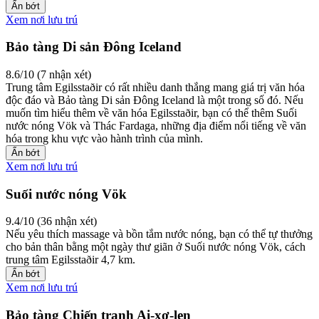
Ẩn bớt
Xem nơi lưu trú
Bảo tàng Di sản Đông Iceland
8.6/10 (7 nhận xét)
Trung tâm Egilsstaðir có rất nhiều danh thắng mang giá trị văn hóa
độc đáo và Bảo tàng Di sản Đông Iceland là một trong số đó. Nếu
muốn tìm hiểu thêm về văn hóa Egilsstaðir, bạn có thể thêm Suối
nước nóng Vök và Thác Fardaga, những địa điểm nổi tiếng về văn
hóa trong khu vực vào hành trình của mình.
Ẩn bớt
Xem nơi lưu trú
Suối nước nóng Vök
9.4/10 (36 nhận xét)
Nếu yêu thích massage và bồn tắm nước nóng, bạn có thể tự thưởng
cho bản thân bằng một ngày thư giãn ở Suối nước nóng Vök, cách
trung tâm Egilsstaðir 4,7 km.
Ẩn bớt
Xem nơi lưu trú
Bảo tàng Chiến tranh Ai-xơ-len