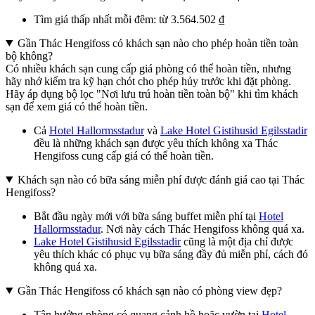
Tìm giá thấp nhất mỗi đêm: từ 3.564.502 ₫
Gần Thác Hengifoss có khách sạn nào cho phép hoàn tiền toàn
bộ không?
Có nhiều khách sạn cung cấp giá phòng có thể hoàn tiền, nhưng
hãy nhớ kiểm tra kỹ hạn chót cho phép hủy trước khi đặt phòng.
Hãy áp dụng bộ lọc "Nơi lưu trú hoàn tiền toàn bộ" khi tìm khách
sạn để xem giá có thể hoàn tiền.
Cả
Hotel Hallormsstadur
và
Lake Hotel Gistihusid Egilsstadir
đều là những khách sạn được yêu thích không xa Thác
Hengifoss cung cấp giá có thể hoàn tiền.
Khách sạn nào có bữa sáng miễn phí được đánh giá cao tại Thác
Hengifoss?
Bắt đầu ngày mới với bữa sáng buffet miễn phí tại
Hotel
Hallormsstadur
. Nơi này cách Thác Hengifoss không quá xa.
Lake Hotel Gistihusid Egilsstadir
cũng là một địa chỉ được
yêu thích khác có phục vụ bữa sáng đầy đủ miễn phí, cách đó
không quá xa.
Gần Thác Hengifoss có khách sạn nào có phòng view đẹp?
Tận hưởng phòng có quang cảnh hồ hoặc vườn tại
Hotel