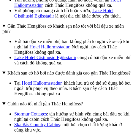
Hallormsstadur
, cách Thác Hengifoss không quá xa.
Với phòng có quang cảnh hồ hoặc vườn,
Lake Hotel
Gistihusid Egilsstadir
là một địa chỉ khác được yêu thích.
Gần Thác Hengifoss có khách sạn nào tốt với bãi đậu xe miễn
phí?
Với bãi đậu xe miễn phí, bạn không phải lo nghĩ về xe cộ khi
nghỉ tại
Hotel Hallormsstadur
. Nơi nghỉ này cách Thác
Hengifoss không quá xa.
Lake Hotel Gistihusid Egilsstadir
cũng có bãi đậu xe miễn phí
và cách đó không quá xa.
Khách sạn có hồ bơi nào được đánh giá cao gần Thác Hengifoss?
Tại
Hotel Hallormsstadur
, khách lưu trú có thể sử dụng hồ bơi
ngoài trời phục vụ theo mùa. Khách sạn này cách Thác
Hengifoss không quá xa.
Cabin nào tốt nhất gần Thác Hengifoss?
Stormur Cottages
: tận hưởng sự bình yên cùng bãi đậu xe khi
nghỉ tại cabin cách Thác Hengifoss không quá xa.
Skarðás Country Cabins
: một lựa chọn chất lượng khác ở
cùng khu vực.