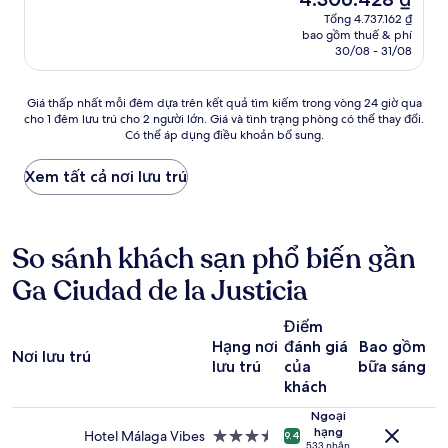
10,
sao
hiện
Tuyệt
Tổng 4.737.162 ₫
tại
bao gồm thuế & phí
vời,
là
30/08 - 31/08
(1.003
4.306.428 ₫
nhận
xét)
Giá
Giá thấp nhất mỗi đêm dựa trên kết quả tìm kiếm trong vòng 24 giờ qua
cho 1 đêm lưu trú cho 2 người lớn. Giá và tình trạng phòng có thể thay đổi.
thấp
Có thể áp dụng điều khoản bổ sung.
nhất
mỗi
đêm
Xem tất cả nơi lưu trú
dựa
trên
kết
quả
So sánh khách sạn phổ biến gần
tìm
Ga Ciudad de la Justicia
kiếm
trong
vòng
Điểm
24
Hạng nơi
đánh giá
Bao gồm
giờ
Nơi lưu trú
H
lưu trú
của
bữa sáng
qua
khách
cho
1
Ngoại
đêm
hạng
Hotel Málaga Vibes
Nơi
9.4
lưu
533 nhận