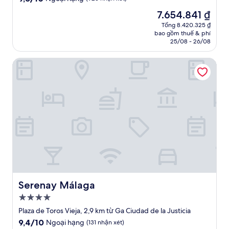
4.0
trên
Giá
7.654.841 ₫
10,
sao
hiện
Ngoại
Tổng 8.420.325 ₫
tại
bao gồm thuế & phí
hạng,
là
25/08 - 26/08
(923
7.654.841 ₫
nhận
Serenay Málaga
xét)
Serenay Málaga
Serenay Málaga
Nơi
lưu
Plaza de Toros Vieja, 2,9 km từ Ga Ciudad de la Justicia
trú
9.4
9,4/10
Ngoại hạng
(131 nhận xét)