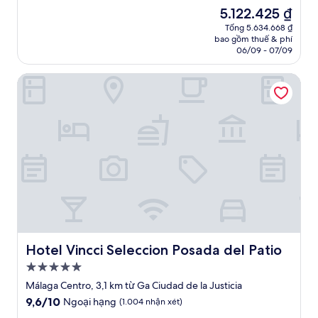
4.0
trên
Giá
5.122.425 ₫
10,
sao
hiện
Ngoại
Tổng 5.634.668 ₫
tại
bao gồm thuế & phí
hạng,
là
06/09 - 07/09
(131
5.122.425 ₫
nhận
Hotel Vincci Seleccion Posada del Patio
xét)
Hotel Vincci Seleccion Posada del Patio
Hotel Vincci Seleccion Posada del Patio
Nơi
lưu
Málaga Centro, 3,1 km từ Ga Ciudad de la Justicia
trú
9.6
9,6/10
Ngoại hạng
(1.004 nhận xét)
5.0
trên