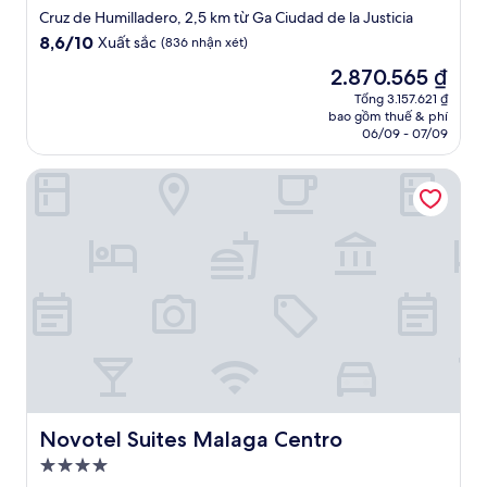
lưu
Cruz de Humilladero, 2,5 km từ Ga Ciudad de la Justicia
trú
8.6
8,6/10
Xuất sắc
(836 nhận xét)
2.0
trên
Giá
2.870.565 ₫
10,
sao
hiện
Xuất
Tổng 3.157.621 ₫
tại
bao gồm thuế & phí
sắc,
là
06/09 - 07/09
(836
2.870.565 ₫
nhận
Novotel Suites Malaga Centro
xét)
Novotel Suites Malaga Centro
Novotel Suites Malaga Centro
Nơi