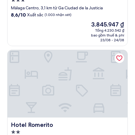
Nơi
lưu
Málaga Centro, 3,1 km từ Ga Ciudad de la Justicia
trú
8.6
8,6/10
Xuất sắc
(1.003 nhận xét)
3.0
trên
Giá
3.845.947 ₫
10,
sao
hiện
Xuất
Tổng 4.230.542 ₫
tại
bao gồm thuế & phí
sắc,
là
23/08 - 24/08
(1.003
3.845.947 ₫
nhận
Hotel Romerito
xét)
Hotel Romerito
Hotel Romerito
Nơi