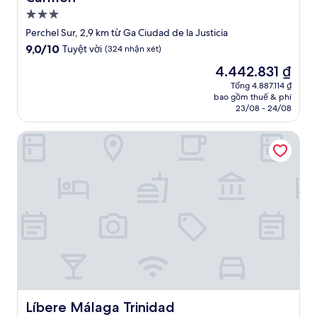
Nơi
lưu
Perchel Sur, 2,9 km từ Ga Ciudad de la Justicia
trú
9.0
9,0/10
Tuyệt vời
(324 nhận xét)
3.0
trên
Giá
4.442.831 ₫
10,
sao
hiện
Tuyệt
Tổng 4.887.114 ₫
tại
bao gồm thuế & phí
vời,
là
23/08 - 24/08
(324
4.442.831 ₫
nhận
Líbere Málaga Trinidad
xét)
Líbere Málaga Trinidad
Líbere Málaga Trinidad