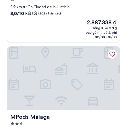
lưu
2,9 km từ Ga Ciudad de la Justicia
trú
8.0
8,0/10
Rất tốt
(262 nhận xét)
1.0
trên
Giá
2.887.338 ₫
10,
sao
hiện
Rất
Tổng 3.176.071 ₫
tại
bao gồm thuế & phí
tốt,
là
30/08 - 31/08
(262
2.887.338 ₫
nhận
MPods Málaga
xét)
MPods Málaga
MPods Málaga
Nơi