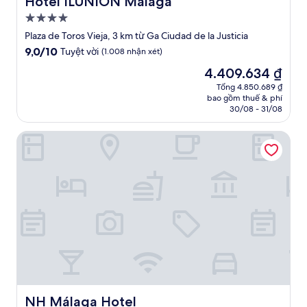
Hotel ILUNION Malaga
Nơi
lưu
Plaza de Toros Vieja, 3 km từ Ga Ciudad de la Justicia
trú
9.0
9,0/10
Tuyệt vời
(1.008 nhận xét)
4.0
trên
Giá
4.409.634 ₫
10,
sao
hiện
Tuyệt
Tổng 4.850.689 ₫
tại
bao gồm thuế & phí
vời,
là
30/08 - 31/08
(1.008
4.409.634 ₫
nhận
NH Málaga Hotel
xét)
NH Málaga Hotel
NH Málaga Hotel