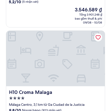
trú
5.2
5,2/10
(5 nhận xét)
3.5
trên
Giá
3.546.589 ₫
10,
sao
hiện
(5
Tổng 3.901.248 ₫
tại
bao gồm thuế & phí
nhận
là
09/08 - 10/08
xét)
3.546.589 ₫
H10 Croma Malaga
H10 Croma Malaga
H10 Croma Malaga
Nơi
lưu
Málaga Centro, 3,1 km từ Ga Ciudad de la Justicia
trú
9.8
9,8/10
Ngoại hạng
(923 nhận xét)