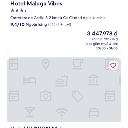
Hotel Málaga Vibes
Hotel Málaga Vibes
Nơi
lưu
Carretera de Cadiz, 3,2 km từ Ga Ciudad de la Justicia
trú
9.4
9,4/10
Ngoại hạng
(533 nhận xét)
3.5
trên
Giá
3.447.978 ₫
10,
sao
hiện
Ngoại
Tổng 3.792.776 ₫
tại
bao gồm thuế & phí
hạng,
là
30/08 - 31/08
(533
3.447.978 ₫
nhận
Hotel ILUNION Malaga
xét)
Hotel ILUNION Malaga