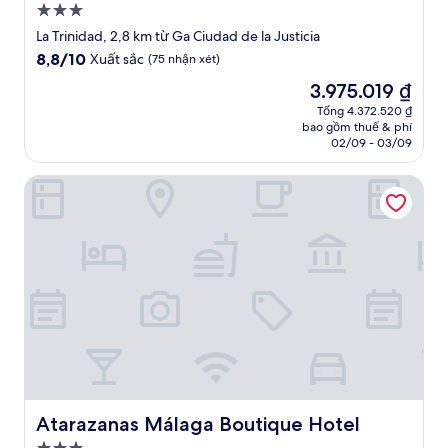
Nơi
lưu
La Trinidad, 2,8 km từ Ga Ciudad de la Justicia
trú
8.8
8,8/10
Xuất sắc
(75 nhận xét)
3.0
trên
Giá
3.975.019 ₫
10,
sao
hiện
Xuất
Tổng 4.372.520 ₫
tại
bao gồm thuế & phí
sắc,
là
02/09 - 03/09
(75
3.975.019 ₫
nhận
Atarazanas Málaga Boutique Hotel
xét)
Atarazanas Málaga Boutique Hotel
Atarazanas Málaga Boutique Hotel