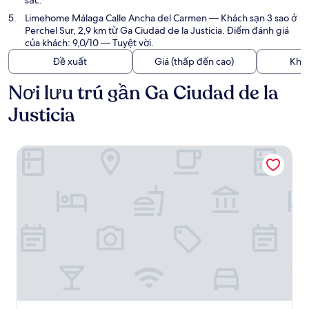
sắc.
Limehome Málaga Calle Ancha del Carmen
— Khách sạn 3 sao ở
Perchel Sur, 2,9 km từ Ga Ciudad de la Justicia. Điểm đánh giá
của khách: 9,0/10 — Tuyệt vời.
Đề xuất
Giá (thấp đến cao)
Kho
Nơi lưu trú gần Ga Ciudad de la
Justicia
Hotel Málaga Vibes