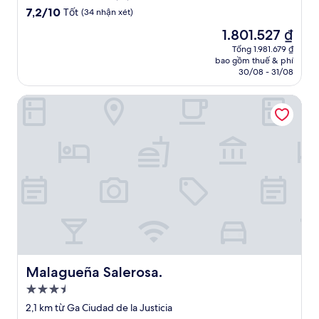
trú
7.2
7,2/10
Tốt
(34 nhận xét)
3.0
trên
Giá
1.801.527 ₫
10,
sao
hiện
Tốt,
Tổng 1.981.679 ₫
tại
bao gồm thuế & phí
(34
là
30/08 - 31/08
nhận
1.801.527 ₫
xét)
Malagueña Salerosa.
Malagueña Salerosa.
Malagueña Salerosa.
Nơi
lưu
2,1 km từ Ga Ciudad de la Justicia