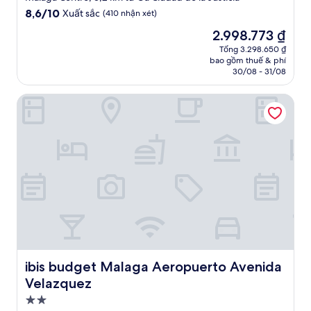
trú
8.6
8,6/10
Xuất sắc
(410 nhận xét)
1.0
trên
Giá
2.998.773 ₫
10,
sao
hiện
Xuất
Tổng 3.298.650 ₫
tại
bao gồm thuế & phí
sắc,
là
30/08 - 31/08
(410
2.998.773 ₫
nhận
ibis budget Malaga Aeropuerto Avenida Velazquez
xét)
ibis budget Malaga Aeropuerto Avenida Velazquez
ibis budget Malaga Aeropuerto Avenida
Velazquez
Nơi