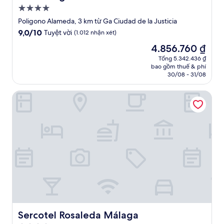
Nơi
lưu
Poligono Alameda, 3 km từ Ga Ciudad de la Justicia
trú
9.0
9,0/10
Tuyệt vời
(1.012 nhận xét)
4.0
trên
Giá
4.856.760 ₫
10,
sao
hiện
Tuyệt
Tổng 5.342.436 ₫
tại
bao gồm thuế & phí
vời,
là
30/08 - 31/08
(1.012
4.856.760 ₫
nhận
Sercotel Rosaleda Málaga
xét)
Sercotel Rosaleda Málaga
Sercotel Rosaleda Málaga