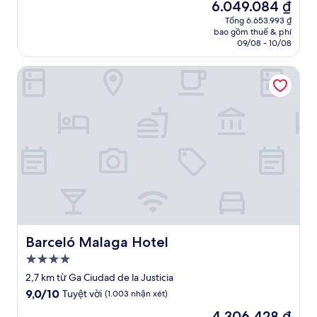
Giá
6.049.084 ₫
10,
sao
hiện
Ngoại
Tổng 6.653.993 ₫
tại
bao gồm thuế & phí
hạng,
là
09/08 - 10/08
(1.004
6.049.084 ₫
nhận
Barceló Malaga Hotel
xét)
Barceló Malaga Hotel
Barceló Malaga Hotel
Nơi
lưu
2,7 km từ Ga Ciudad de la Justicia
trú
9.0
9,0/10
Tuyệt vời
(1.003 nhận xét)
4.0
trên
Giá
4.306.428 ₫