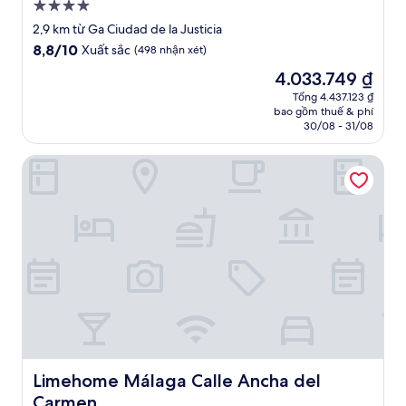
Nơi
lưu
2,9 km từ Ga Ciudad de la Justicia
trú
8.8
8,8/10
Xuất sắc
(498 nhận xét)
4.0
trên
Giá
4.033.749 ₫
10,
sao
hiện
Xuất
Tổng 4.437.123 ₫
tại
bao gồm thuế & phí
sắc,
là
30/08 - 31/08
(498
4.033.749 ₫
nhận
Limehome Málaga Calle Ancha del Carmen
xét)
Limehome Málaga Calle Ancha del Carmen
Limehome Málaga Calle Ancha del
Carmen