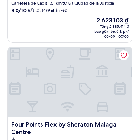
lưu
Carretera de Cadiz, 3,1 km từ Ga Ciudad de la Justicia
trú
8.0
8,0/10
Rất tốt
(499 nhận xét)
2.0
trên
Giá
2.623.103 ₫
10,
sao
hiện
Rất
Tổng 2.885.414 ₫
tại
bao gồm thuế & phí
tốt,
là
06/09 - 07/09
(499
2.623.103 ₫
nhận
Four Points Flex by Sheraton Malaga Centre
xét)
Four Points Flex by Sheraton Malaga Centre
Four Points Flex by Sheraton Malaga
Centre
Nơi