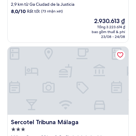
lưu
2,9 km từ Ga Ciudad de la Justicia
trú
8.0
8,0/10
Rất tốt
(73 nhận xét)
2.5
trên
Giá
2.930.613 ₫
10,
sao
hiện
Rất
Tổng 3.223.674 ₫
tại
bao gồm thuế & phí
tốt,
là
23/08 - 24/08
(73
2.930.613 ₫
nhận
Sercotel Tribuna Málaga
xét)
Sercotel Tribuna Málaga
Sercotel Tribuna Málaga
Nơi