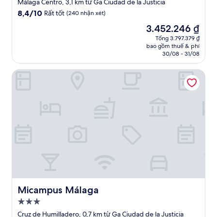
lưu
Málaga Centro, 3,1 km từ Ga Ciudad de la Justicia
trú
8.4
8,4/10
Rất tốt
(240 nhận xét)
3.0
trên
Giá
3.452.246 ₫
10,
sao
hiện
Rất
Tổng 3.797.379 ₫
tại
bao gồm thuế & phí
tốt,
là
30/08 - 31/08
(240
3.452.246 ₫
nhận
Micampus Málaga
xét)
Micampus Málaga
Micampus Málaga
Nơi
lưu
Cruz de Humilladero, 0,7 km từ Ga Ciudad de la Justicia