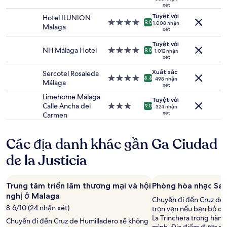
lưu
xét
trú
trú
cho
Tuyệt vời
Hotel ILUNION
3.5
Nơi
9.0
1.008 nhận
2
Malaga
sao
xét
lưu
người
trú
lớn.
Tuyệt vời
4.0
NH Málaga Hotel
Nơi
9.0
1.012 nhận
Giá
xét
sao
lưu
và
trú
tình
Xuất sắc
Sercotel Rosaleda
4.0
Nơi
8.8
498 nhận
trạng
Málaga
xét
sao
lưu
phòng
trú
Limehome Málaga
có
Tuyệt vời
4.0
Calle Ancha del
Nơi
9.0
thể
324 nhận
xét
sao
Carmen
lưu
thay
trú
đổi.
3.0
Có
Các địa danh khác gần Ga Ciudad
sao
thể
áp
de la Justicia
dụng
điều
khoản
Trung tâm triển lãm thương mại và hội
Phòng hòa nhạc Sala
bổ
nghị ở Malaga
sung.
Chuyến đi đến Cruz de 
8.6/10 (24 nhận xét)
trọn vẹn nếu bạn bỏ qu
La Trinchera trong hành
Chuyến đi đến Cruz de Humilladero sẽ không