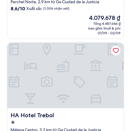
lưu
Perchel Norte, 2,9 km từ Ga Ciudad de la Justicia
trú
8.6
8,6/10
Xuất sắc
(1.006 nhận xét)
4.0
trên
Giá
4.079.678 ₫
10,
sao
hiện
Xuất
Tổng 4.487.646 ₫
tại
bao gồm thuế & phí
sắc,
là
01/09 - 02/09
(1.006
4.079.678 ₫
nhận
HA Hotel Trebol
xét)
HA Hotel Trebol
HA Hotel Trebol
Nơi
lưu
Málaga Centro, 3,2 km từ Ga Ciudad de la Justicia