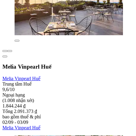
Melia Vinpearl Huế
Melia Vinpearl Huế
Trung tâm Huế
9,6/10
Ngoại hạng
(1.008 nhận xét)
1.844.244 ₫
Tổng 2.091.373 ₫
bao gồm thuế & phí
02/09 - 03/09
Melia Vinpearl Huế