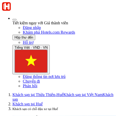
Tiết kiệm ngay với Giá thành viên
Đăng nhập
Khám phá Hotels.com Rewards
Hộp thư đến
Hỗ trợ
Tiếng Việt · VND · VN
Đăng thông tin nơi lưu trú
Chuyến đi
Phản hồi
Khách sạn tại Thừa Thiên-Huế
Khách sạn tại Việt Nam
Khách
sạn
Khách sạn tại Huế
Khách sạn có chỗ đậu xe tại Huế