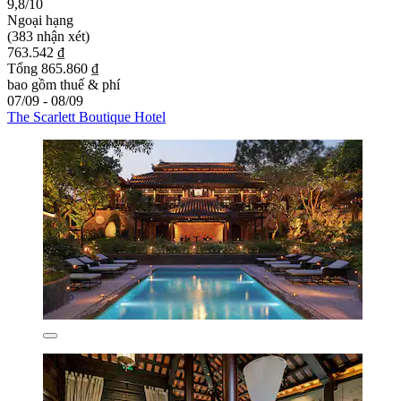
9,8/10
Ngoại hạng
(383 nhận xét)
763.542 ₫
Tổng 865.860 ₫
bao gồm thuế & phí
07/09 - 08/09
The Scarlett Boutique Hotel