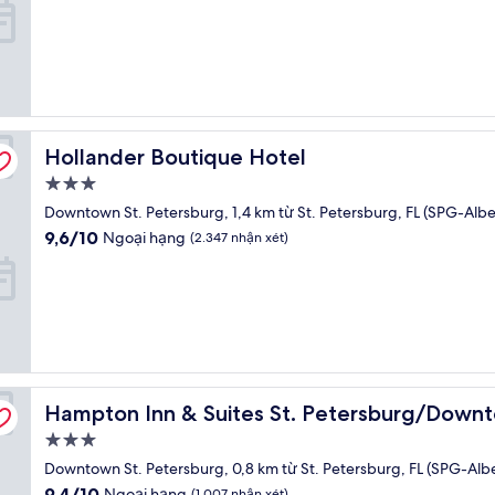
10,
sao
Ngoại
hạng,
(944
nhận
xét)
Hollander Boutique Hotel
Hollander Boutique Hotel
Nơi
lưu
Downtown St. Petersburg, 1,4 km từ St. Petersburg, FL (SPG-Albe
trú
9.6
9,6/10
Ngoại hạng
(2.347 nhận xét)
3.0
trên
10,
sao
Ngoại
hạng,
(2.347
nhận
xét)
Hampton Inn & Suites St. Petersburg/Downtown
Hampton Inn & Suites St. Petersburg/Down
Nơi
lưu
Downtown St. Petersburg, 0,8 km từ St. Petersburg, FL (SPG-Alb
trú
9.4
9,4/10
Ngoại hạng
(1.007 nhận xét)