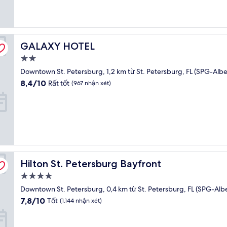
tốt,
(881
nhận
xét)
GALAXY HOTEL
GALAXY HOTEL
Nơi
lưu
Downtown St. Petersburg, 1,2 km từ St. Petersburg, FL (SPG-Albe
trú
8.4
8,4/10
Rất tốt
(967 nhận xét)
2.0
trên
10,
sao
Rất
tốt,
(967
nhận
xét)
Hilton St. Petersburg Bayfront
Hilton St. Petersburg Bayfront
Nơi
lưu
Downtown St. Petersburg, 0,4 km từ St. Petersburg, FL (SPG-Alb
trú
7.8
7,8/10
Tốt
(1.144 nhận xét)
4.0
trên
10,
sao