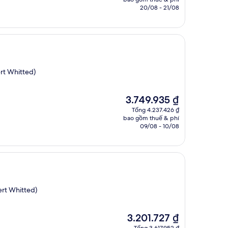
là
20/08 - 21/08
2.873.378 ₫
rt Whitted)
Giá
3.749.935 ₫
hiện
Tổng 4.237.426 ₫
tại
bao gồm thuế & phí
là
09/08 - 10/08
3.749.935 ₫
ert Whitted)
Giá
3.201.727 ₫
hiện