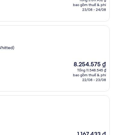
Tổng 3.617.952 ₫
tại
bao gồm thuế & phí
là
23/08 - 24/08
3.201.727 ₫
Whitted)
Giá
8.254.575 ₫
hiện
Tổng 11.548.545 ₫
tại
bao gồm thuế & phí
là
22/08 - 23/08
8.254.575 ₫
Giá
1.167.433 ₫