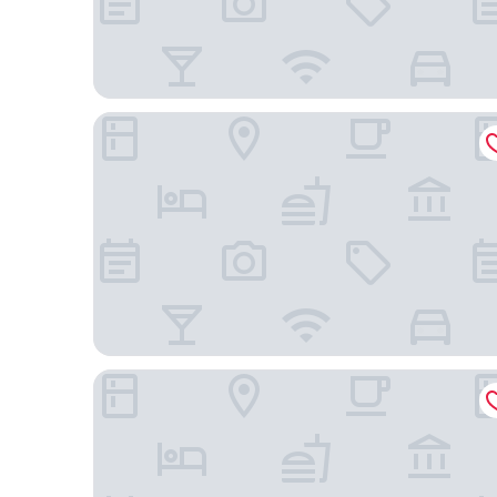
The Inn on Third
Mint House St. Petersburg Downtown by Kasa