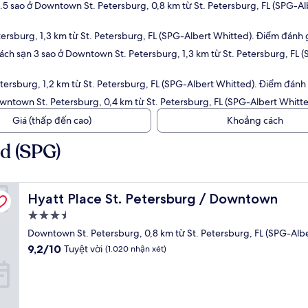
5 sao ở Downtown St. Petersburg, 0,8 km từ St. Petersburg, FL (SPG-Al
sburg, 1,3 km từ St. Petersburg, FL (SPG-Albert Whitted). Điểm đánh gi
ch sạn 3 sao ở Downtown St. Petersburg, 1,3 km từ St. Petersburg, FL 
rsburg, 1,2 km từ St. Petersburg, FL (SPG-Albert Whitted). Điểm đánh g
ntown St. Petersburg, 0,4 km từ St. Petersburg, FL (SPG-Albert Whitte
Giá (thấp đến cao)
Khoảng cách
ed (SPG)
Hyatt Place St. Petersburg / Downtown
Hyatt Place St. Petersburg / Downtown
Nơi
lưu
Downtown St. Petersburg, 0,8 km từ St. Petersburg, FL (SPG-Alb
trú
9.2
9,2/10
Tuyệt vời
(1.020 nhận xét)
3.5
trên
10,
sao
Tuyệt
vời,