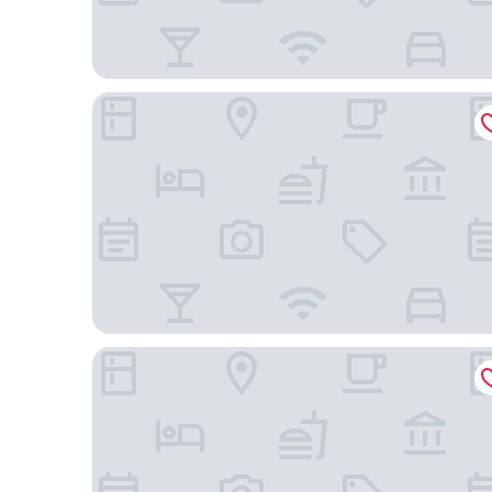
VIinoy House
Lenny's Southy Hostel