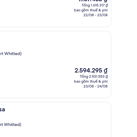
hiện
Tổng 1.615.317 ₫
tại
bao gồm thuế & phí
là
22/08 - 23/08
1.167.433 ₫
rt Whitted)
Giá
2.594.295 ₫
hiện
Tổng 2.931.553 ₫
tại
bao gồm thuế & phí
là
23/08 - 24/08
2.594.295 ₫
sa
rt Whitted)