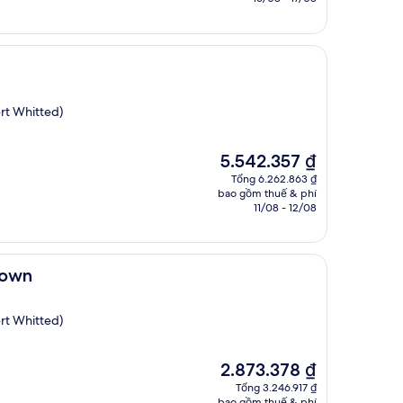
3.385.686 ₫
rt Whitted)
Giá
5.542.357 ₫
hiện
Tổng 6.262.863 ₫
tại
bao gồm thuế & phí
là
11/08 - 12/08
5.542.357 ₫
town
rt Whitted)
Giá
2.873.378 ₫
hiện
Tổng 3.246.917 ₫
tại
bao gồm thuế & phí