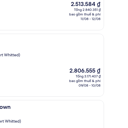
Giá
2.513.584 ₫
hiện
Tổng 2.840.351 ₫
tại
bao gồm thuế & phí
là
11/08 - 12/08
2.513.584 ₫
rt Whitted)
Giá
2.806.555 ₫
hiện
Tổng 3.171.407 ₫
tại
bao gồm thuế & phí
là
09/08 - 10/08
2.806.555 ₫
town
ert Whitted)