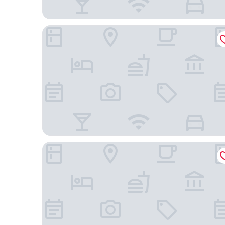
The Birchwood
Courtyard by Marriott St. Petersburg Downtown