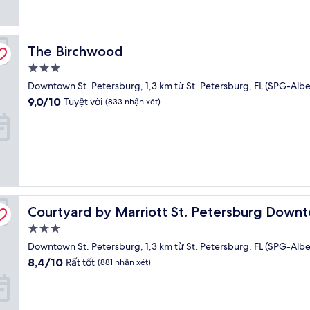
(1.020
nhận
xét)
The Birchwood
The Birchwood
Nơi
lưu
Downtown St. Petersburg, 1,3 km từ St. Petersburg, FL (SPG-Albe
trú
9.0
9,0/10
Tuyệt vời
(833 nhận xét)
3.0
trên
10,
sao
Tuyệt
vời,
(833
nhận
xét)
Courtyard by Marriott St. Petersburg Downtown
Courtyard by Marriott St. Petersburg Down
Nơi
lưu
Downtown St. Petersburg, 1,3 km từ St. Petersburg, FL (SPG-Albe
trú
8.4
8,4/10
Rất tốt
(881 nhận xét)
3.0
trên
10,
sao
Rất