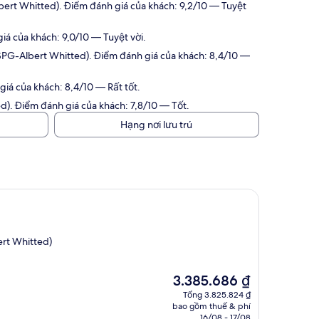
bert Whitted). Điểm đánh giá của khách: 9,2/10 — Tuyệt
á của khách: 9,0/10 — Tuyệt vời.
(SPG-Albert Whitted). Điểm đánh giá của khách: 8,4/10 —
iá của khách: 8,4/10 — Rất tốt.
d). Điểm đánh giá của khách: 7,8/10 — Tốt.
Hạng nơi lưu trú
ert Whitted)
Giá
3.385.686 ₫
hiện
Tổng 3.825.824 ₫
tại
bao gồm thuế & phí
là
16/08 - 17/08