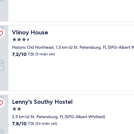
Tốt,
(1.144
nhận
xét)
VIinoy House
VIinoy House
Nơi
lưu
Historic Old Northeast, 1,5 km từ St. Petersburg, FL (SPG-Albert 
trú
7.2
7,2/10
Tốt
(5 nhận xét)
3.5
trên
10,
sao
Tốt,
(5
nhận
xét)
Lenny's Southy Hostel
Lenny's Southy Hostel
Nơi
lưu
2,5 km từ St. Petersburg, FL (SPG-Albert Whitted)
trú
7.8
7,8/10
Tốt
(53 nhận xét)
2.0
trên
10,