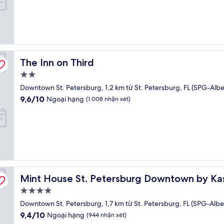
sao
Tốt,
(53
nhận
xét)
The Inn on Third
The Inn on Third
Nơi
lưu
Downtown St. Petersburg, 1,2 km từ St. Petersburg, FL (SPG-Albe
trú
9.6
9,6/10
Ngoại hạng
(1.008 nhận xét)
2.0
trên
10,
sao
Ngoại
hạng,
(1.008
nhận
xét)
Mint House St. Petersburg Downtown by Kasa
Mint House St. Petersburg Downtown by Ka
Nơi
lưu
Downtown St. Petersburg, 1,7 km từ St. Petersburg, FL (SPG-Albe
trú
9.4
9,4/10
Ngoại hạng
(944 nhận xét)
4.0
trên