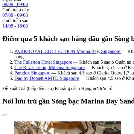
08/08 - 09/08
Cuối tuần này
07/08 - 09/08
Cuối tuần sau
14/08 - 16/08
Điểm qua 5 khách sạn hàng đầu gần Sòng 
PARKROYAL COLLECTION Marina Bay, Singapore
— Khác
hạng.
The Fullerton Hotel Singapore
— Khách sạn 5 sao ở Quận tài c
The Ritz-Carlton, Millenia Singapore
— Khách sạn 5 sao ở Khu
Paradox Singapore
— Khách sạn 4.5 sao ở Clarke Quay, 1,7 k
Dao by Dorsett AMTD Singapore
— Khách sạn 4.5 sao ở Khu 
Đề xuất
Giá (thấp đến cao)
Khoảng cách
Hạng nơi lưu trú
Nơi lưu trú gần Sòng bạc Marina Bay San