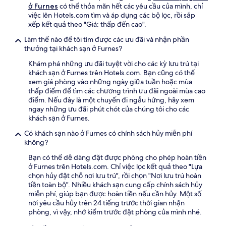
trạng
ở Furnes
có thể thỏa mãn hết các yêu cầu của mình, chỉ
phòng
việc lên Hotels.com tìm và áp dụng các bộ lọc, rồi sắp
có
xếp kết quả theo "Giá: thấp đến cao".
thể
thay
Làm thế nào để tôi tìm được các ưu đãi và nhận phần
đổi.
thưởng tại khách sạn ở Furnes?
Có
Khám phá những ưu đãi tuyệt vời cho các kỳ lưu trú tại
thể
khách sạn ở Furnes trên Hotels.com. Bạn cũng có thể
áp
xem giá phòng vào những ngày giữa tuần hoặc mùa
dụng
thấp điểm để tìm các chương trình ưu đãi ngoài mùa cao
điều
điểm. Nếu đây là một chuyến đi ngẫu hứng, hãy xem
khoản
ngay những ưu đãi phút chót của chúng tôi cho các
bổ
khách sạn ở Furnes.
sung.
Có khách sạn nào ở Furnes có chính sách hủy miễn phí
không?
Bạn có thể dễ dàng đặt được phòng cho phép hoàn tiền
ở Furnes trên Hotels.com. Chỉ việc lọc kết quả theo "Lựa
chọn hủy đặt chỗ nơi lưu trú", rồi chọn "Nơi lưu trú hoàn
tiền toàn bộ". Nhiều khách sạn cung cấp chính sách hủy
miễn phí, giúp bạn được hoàn tiền nếu cần hủy. Một số
nơi yêu cầu hủy trên 24 tiếng trước thời gian nhận
phòng, vì vậy, nhớ kiểm trước đặt phòng của mình nhé.