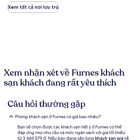
mỗi
đêm
Xem tất cả nơi lưu trú
dựa
trên
kết
quả
tìm
kiếm
trong
vòng
24
giờ
qua
Xem nhận xét về Furnes khách
cho
sạn khách đang rất yêu thích
1
đêm
lưu
trú
Câu hỏi thường gặp
cho
2
người
Phòng khách sạn ở Furnes có giá bao nhiêu?
lớn.
Giá
Bạn sẽ chọn được các khách sạn hết ý ở Furnes có thể
và
đáp ứng mọi nhu cầu và mức ngân sách với giá tối thiểu
tình
từ 3.669.579 ₫. Nếu bạn đang săn lùng
khách sạn giá rẻ