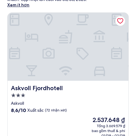
Xem ít hơn
Askvoll Fjordhotell
Askvoll Fjordhotell
Askvoll Fjordhotell
Nơi
lưu
Askvoll
trú
8.6
8,6/10
Xuất sắc
(72 nhận xét)
3.0
trên
Giá
2.537.648 ₫
10,
sao
hiện
Xuất
Tổng 3.669.579 ₫
tại
bao gồm thuế & phí
sắc,
là
01/09 - 02/09