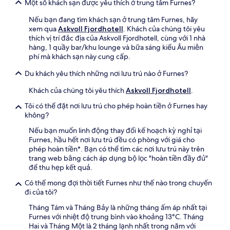
Một số khách sạn được yêu thích ở trung tâm Furnes?
Nếu bạn đang tìm khách sạn ở trung tâm Furnes, hãy
xem qua
Askvoll Fjordhotell
. Khách của chúng tôi yêu
thích vị trí đắc địa của Askvoll Fjordhotell, cùng với 1 nhà
hàng, 1 quầy bar/khu lounge và bữa sáng kiểu Âu miễn
phí mà khách sạn này cung cấp.
Du khách yêu thích những nơi lưu trú nào ở Furnes?
Khách của chúng tôi yêu thích
Askvoll Fjordhotell
.
Tôi có thể đặt nơi lưu trú cho phép hoàn tiền ở Furnes hay
không?
Nếu bạn muốn linh động thay đổi kế hoạch kỳ nghỉ tại
Furnes, hầu hết nơi lưu trú đều có phòng với giá cho
phép hoàn tiền*. Bạn có thể tìm các nơi lưu trú này trên
trang web bằng cách áp dụng bộ lọc "hoàn tiền đầy đủ"
để thu hẹp kết quả.
Có thể mong đợi thời tiết Furnes như thế nào trong chuyến
đi của tôi?
Tháng Tám và Tháng Bảy là những tháng ấm áp nhất tại
Furnes với nhiệt độ trung bình vào khoảng 13°C. Tháng
Hai và Tháng Một là 2 tháng lạnh nhất trong năm với