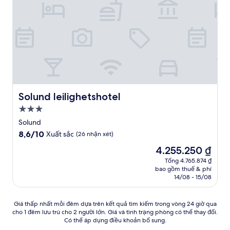
nhận
xét)
Solund leilighetshotel
Solund leilighetshotel
Nơi
lưu
Solund
trú
8.6
8,6/10
Xuất sắc
(26 nhận xét)
3.0
trên
Giá
4.255.250 ₫
10,
sao
hiện
Xuất
Tổng 4.765.874 ₫
tại
bao gồm thuế & phí
sắc,
là
14/08 - 15/08
(26
4.255.250 ₫
nhận
xét)
Giá
Giá thấp nhất mỗi đêm dựa trên kết quả tìm kiếm trong vòng 24 giờ qua
cho 1 đêm lưu trú cho 2 người lớn. Giá và tình trạng phòng có thể thay đổi.
thấp
Có thể áp dụng điều khoản bổ sung.
nhất