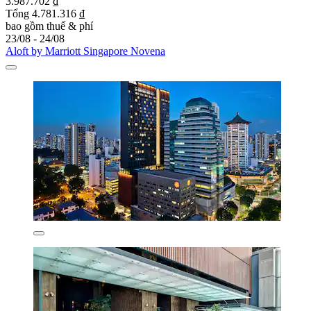
3.987.702 ₫
Tổng 4.781.316 ₫
bao gồm thuế & phí
23/08 - 24/08
Aloft by Marriott Singapore Novena