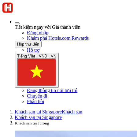
Tiết kiệm ngay với Giá thành viên
Đăng nhập
Khám phá Hotels.com Rewards
Hộp thư đến
Hỗ trợ
Tiếng Việt · VND · VN
Đăng thông tin nơi lưu trú
Chuyến đi
Phản hồi
Khách sạn tại Singapore
Khách sạn
Khách sạn tại Singapore
Khách sạn tại Jurong