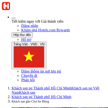
Tiết kiệm ngay với Giá thành viên
Đăng nhập
Khám phá Hotels.com Rewards
Hộp thư đến
Hỗ trợ
Tiếng Việt · VND · VN
Đăng thông tin nơi lưu trú
Chuyến đi
Phản hồi
Khách sạn tại Thành phố Hồ Chí Minh
Khách sạn tại Việt
Nam
Khách sạn
Khách sạn tại Thành phố Hồ Chí Minh
Khách sạn gần Chợ An Đông