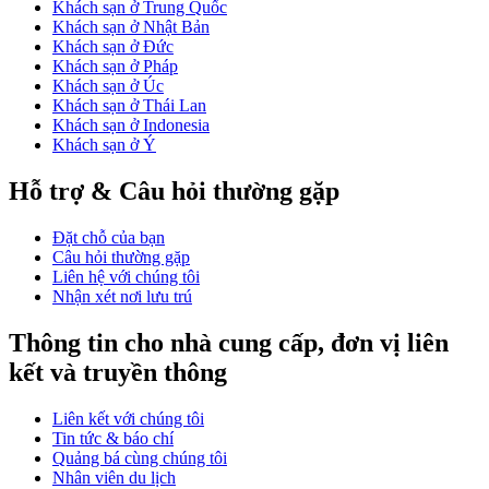
Khách sạn ở Trung Quốc
Khách sạn ở Nhật Bản
Khách sạn ở Đức
Khách sạn ở Pháp
Khách sạn ở Úc
Khách sạn ở Thái Lan
Khách sạn ở Indonesia
Khách sạn ở Ý
Hỗ trợ & Câu hỏi thường gặp
Đặt chỗ của bạn
Câu hỏi thường gặp
Liên hệ với chúng tôi
Nhận xét nơi lưu trú
Thông tin cho nhà cung cấp, đơn vị liên
kết và truyền thông
Liên kết với chúng tôi
Tin tức & báo chí
Quảng bá cùng chúng tôi
Nhân viên du lịch