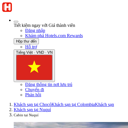
Tiết kiệm ngay với Giá thành viên
Đăng nhập
Khám phá Hotels.com Rewards
Hộp thư đến
Hỗ trợ
Tiếng Việt · VND · VN
Đăng thông tin nơi lưu trú
Chuyến đi
Phản hồi
Khách sạn tại Chocó
Khách sạn tại Colombia
Khách sạn
Khách sạn tại Nuquí
Cabin tại Nuquí