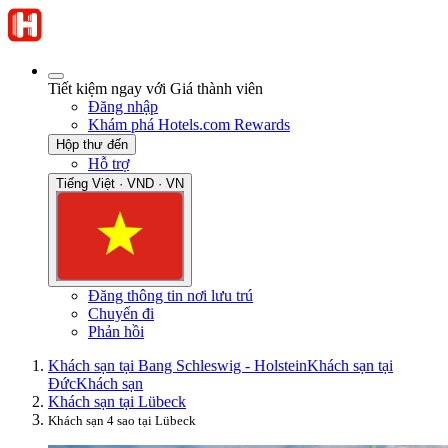
Tiết kiệm ngay với Giá thành viên
Đăng nhập
Khám phá Hotels.com Rewards
Hộp thư đến
Hỗ trợ
Tiếng Việt · VND · VN
Đăng thông tin nơi lưu trú
Chuyến đi
Phản hồi
Khách sạn tại Bang Schleswig - Holstein
Khách sạn tại
Đức
Khách sạn
Khách sạn tại Lübeck
Khách sạn 4 sao tại Lübeck