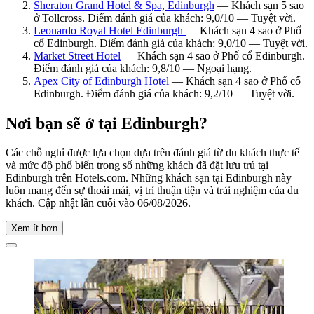
Sheraton Grand Hotel & Spa, Edinburgh
— Khách sạn 5 sao
ở Tollcross. Điểm đánh giá của khách: 9,0/10 — Tuyệt vời.
Leonardo Royal Hotel Edinburgh
— Khách sạn 4 sao ở Phố
cổ Edinburgh. Điểm đánh giá của khách: 9,0/10 — Tuyệt vời.
Market Street Hotel
— Khách sạn 4 sao ở Phố cổ Edinburgh.
Điểm đánh giá của khách: 9,8/10 — Ngoại hạng.
Apex City of Edinburgh Hotel
— Khách sạn 4 sao ở Phố cổ
Edinburgh. Điểm đánh giá của khách: 9,2/10 — Tuyệt vời.
Nơi bạn sẽ ở tại Edinburgh?
Các chỗ nghỉ được lựa chọn dựa trên đánh giá từ du khách thực tế
và mức độ phổ biến trong số những khách đã đặt lưu trú tại
Edinburgh trên Hotels.com. Những khách sạn tại Edinburgh này
luôn mang đến sự thoải mái, vị trí thuận tiện và trải nghiệm của du
khách. Cập nhật lần cuối vào
06/08/2026
.
Xem ít hơn