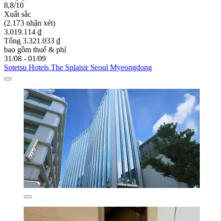
8,8/10
Xuất sắc
(2.173 nhận xét)
3.019.114 ₫
Tổng 3.321.033 ₫
bao gồm thuế & phí
31/08 - 01/09
Sotetsu Hotels The Splaisir Seoul Myeongdong