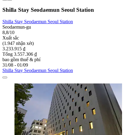
Shilla Stay Seodaemun Seoul Station
Shilla Stay Seodaemun Seoul Station
Seodaemun-gu
8,8/10
Xuất sắc
(1.947 nhận xét)
3.233.915 ₫
Tổng 3.557.306 ₫
bao gồm thuế & phí
31/08 - 01/09
Shilla Stay Seodaemun Seoul Station