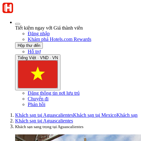
Tiết kiệm ngay với Giá thành viên
Đăng nhập
Khám phá Hotels.com Rewards
Hộp thư đến
Hỗ trợ
Tiếng Việt · VND · VN
Đăng thông tin nơi lưu trú
Chuyến đi
Phản hồi
Khách sạn tại Aguascalientes
Khách sạn tại Mexico
Khách sạn
Khách sạn tại Aguascalientes
Khách sạn sang trọng tại Aguascalientes