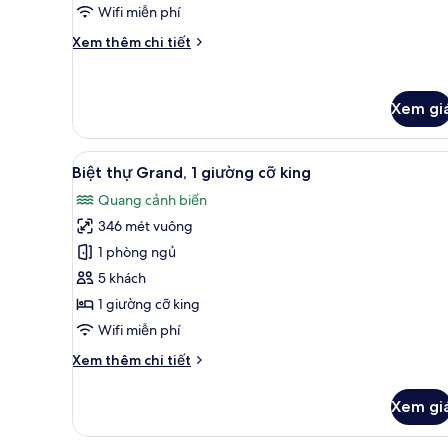
Wifi miễn phí
Chi
Xem thêm chi tiết
tiết
khác
của
Xem gi
2N
Beach
Villa
Xem
1 phòng ngủ, bộ đồ giường ca
with
7
Biệt thự Grand, 1 giường cỡ king
tất
Pool+2N
Quang cảnh biển
Reef
cả
Villa
346 mét vuông
ảnh
with
Biệt
1 phòng ngủ
Pool
thự
5 khách
Grand,
1 giường cỡ king
1
Wifi miễn phí
giường
Chi
Xem thêm chi tiết
cỡ
tiết
king
khác
Xem gi
của
Biệt