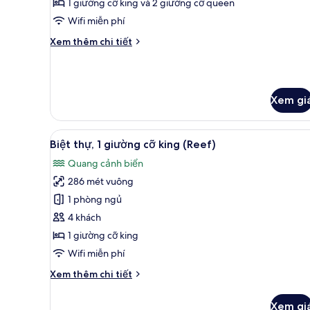
1 giường cỡ king và 2 giường cỡ queen
phòng
Wifi miễn phí
ngủ
Chi
Xem thêm chi tiết
tiết
khác
của
Biệt
Xem gi
thự,
2
phòng
Xem
1 phòng ngủ, bộ đồ giường ca
ngủ
7
Biệt thự, 1 giường cỡ king (Reef)
tất
Quang cảnh biển
cả
286 mét vuông
ảnh
Biệt
1 phòng ngủ
thự,
4 khách
1
1 giường cỡ king
giường
Wifi miễn phí
cỡ
Chi
Xem thêm chi tiết
king
tiết
(Reef)
khác
Xem gi