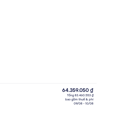
11 nhà hàng, phục vụ bữa tối
à sáng tạo - do Island Aura gửi
Giá
64.359.050 ₫
hiện
Tổng 83.460.553 ₫
tại
bao gồm thuế & phí
phòng ngủ, quang cảnh biển, nổi | Quang cảnh biển
Ngoại thất
là
09/08 - 10/08
64.359.050 ₫