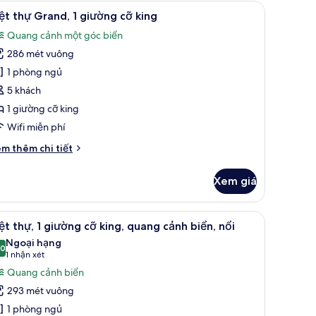
ự,
minibar, két bảo mật tại phòng
em
Quang cảnh từ phòng
10
ệt thự Grand, 1 giường cỡ king
ất
hòng
Quang cảnh một góc biển
ủ,
ả
uang
286 mét vuông
nh
nh
iệt
1 phòng ngủ
ển,
hự
i
5 khách
rand,
1 giường cỡ king
Wifi miễn phí
iường
i
m thêm chi tiết
ỡ
́t
ing
ác
Xem giá
a
ệt
ự
illa With Pool) | Quang cảnh từ phòng
em
Biệt thự, 1 giường cỡ king, quang cảnh biển, n
6
and,
ệt thự, 1 giường cỡ king, quang cảnh biển, nổi
ất
Ngoại hạng
ường
ả
,0
10,0 trên 10
(1
1 nhận xét
nh
nhận
Quang cảnh biển
ng
iệt
xét)
293 mét vuông
hự,
1 phòng ngủ