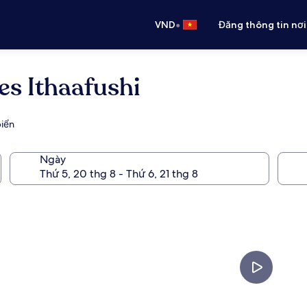
•
VND
Đăng thông tin nơi
es Ithaafushi
biển
Ngày