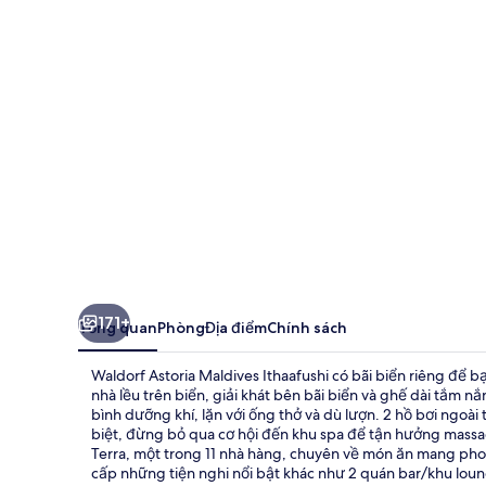
Maldives
Ithaafushi
171+
Tổng quan
Phòng
Địa điểm
Chính sách
Waldorf Astoria Maldives Ithaafushi có bãi biển riêng để b
nhà lều trên biển, giải khát bên bãi biển và ghế dài tắm n
bình dưỡng khí, lặn với ống thở và dù lượn. 2 hồ bơi ngoà
biệt, đừng bỏ qua cơ hội đến khu spa để tận hưởng massa
Terra, một trong 11 nhà hàng, chuyên về món ăn mang phon
cấp những tiện nghi nổi bật khác như 2 quán bar/khu loung