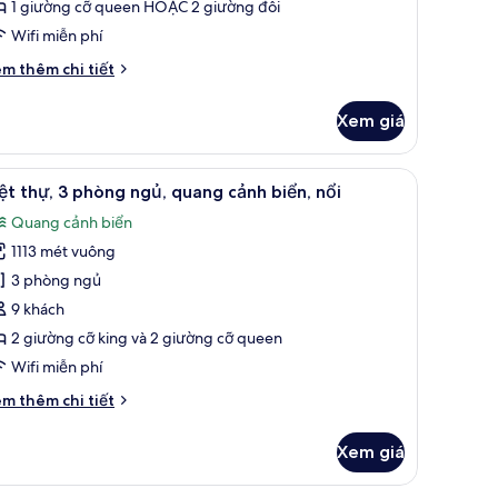
1 giường cỡ queen HOẶC 2 giường đôi
Wifi miễn phí
i
m thêm chi tiết
́t
ác
Xem giá
a
N
rand
, nổi | 1 phòng ngủ, bộ đồ giường cao cấp, minibar, két bảo mật tại phòn
em
1 phòng ngủ, bộ đồ giường cao cấp, minibar
8
ach
ệt thự, 3 phòng ngủ, quang cảnh biển, nổi
ất
lla
Quang cảnh biển
th
ả
ol+2N
1113 mét vuông
nh
rand
iệt
3 phòng ngủ
erwater
hự,
lla
9 khách
th
2 giường cỡ king và 2 giường cỡ queen
ol
hòng
Wifi miễn phí
gủ,
i
m thêm chi tiết
uang
́t
ảnh
ác
Xem giá
iển,
a
ệt
ổi