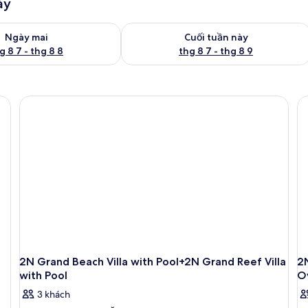
ày
g phòng ngày mai từ thg 8 7 - thg 8 8
Kiểm tra lượng phòng cuối tuần này từ
Ngày mai
Cuối tuần này
g 8 7 - thg 8 8
thg 8 7 - thg 8 9
2N Grand Beach Villa with Pool+2N Grand Reef Villa
2
with Pool
Ov
3 khách