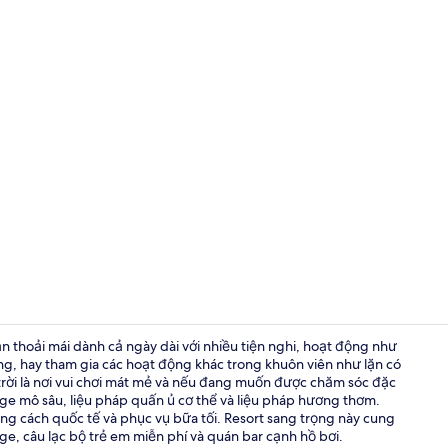
Video của nh
ạn thoải mái dành cả ngày dài với nhiều tiện nghi, hoạt động như
ắng, hay tham gia các hoạt động khác trong khuôn viên như lặn có
i trời là nơi vui chơi mát mẻ và nếu đang muốn được chăm sóc đặc
Biệt thự, 2 
ge mô sâu, liệu pháp quấn ủ cơ thể và liệu pháp hương thơm.
g cách quốc tế và phục vụ bữa tối. Resort sang trọng này cung
e, câu lạc bộ trẻ em miễn phí và quán bar cạnh hồ bơi.