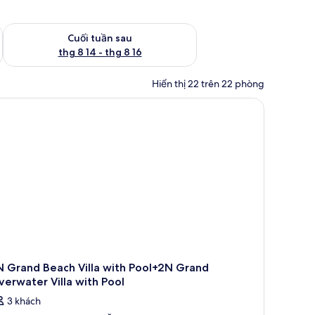
 thg 8 7 - thg 8 9
Kiểm tra lượng phòng cuối tuần tới từ thg 8 14 - thg 8 16
Cuối tuần sau
thg 8 14 - thg 8 16
Hiển thị 22 trên 22 phòng
N Grand Beach Villa with Pool+2N Grand
erwater Villa with Pool
3 khách