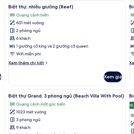
thự,
th
Xem
1 phòng ngủ, bộ đồ giường cao cấp, 
X
9
2
3
Biệt thự, nhiều giường (Reef)
Bi
tất
t
phòng
p
Quang cảnh biển
ngủ,
cả
ng
c
quang
q
601 mét vuông
ảnh
ả
cảnh
cả
Biệt
B
2 phòng ngủ
biển,
bi
thự,
t
nổi
nổ
6 khách
nhiều
G
1 giường cỡ king và 2 giường cỡ queen
giường
1
Wifi miễn phí
(Reef)
g
Chi
Ch
Xem thêm chi tiết
Xe
c
tiết
tiê
k
khác
kh
á
Xem giá
của
củ
Biệt
Bi
thự,
th
Xem
Biệt thự Grand, 3 phòng ngủ (Beach V
X
10
nhiều
Gr
Biệt thự Grand, 3 phòng ngủ (Beach Villa With Pool)
Bi
tất
t
giường
1
Quang cảnh một góc biển
(Reef)
cả
gi
c
10
cỡ
1023 mét vuông
ảnh
ả
ki
Biệt
B
3 phòng ngủ
thự
t
9 khách
Grand,
1