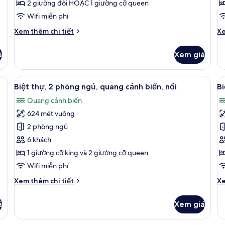
2 giường đôi HOẶC 1 giường cỡ queen
Wifi miễn phí
Chi
Ch
Xem thêm chi tiết
Xe
tiết
tiê
khác
kh
á
Xem giá
của
củ
2N
2
Grand
G
o cấp, minibar, két bảo mật tại phòng
Xem
Biệt thự, 2 phòng ngủ, quang cảnh biển
X
8
Beach
Be
Biệt thự, 2 phòng ngủ, quang cảnh biển, nổi
Bi
tất
t
Villa
Vi
Quang cảnh biển
with
cả
wi
c
Pool+2N
Po
624 mét vuông
ảnh
ả
Grand
G
Biệt
B
2 phòng ngủ
Reef
Ov
thự,
t
Villa
Vi
6 khách
with
wi
2
3
1 giường cỡ king và 2 giường cỡ queen
Pool
Po
phòng
p
Wifi miễn phí
ngủ,
n
Chi
Ch
Xem thêm chi tiết
Xe
quang
q
tiết
tiê
cảnh
c
khác
kh
á
Xem giá
biển,
b
của
củ
Biệt
Bi
nổi
n