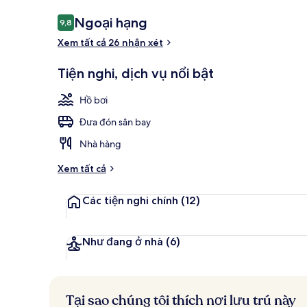
Nhận
Ngoại hạng
9,8
9,8 trên 10,
xét
Xem tất cả 26 nhận xét
Ngoại thất
Tiện nghi, dịch vụ nổi bật
Hồ bơi
Đưa đón sân bay
Nhà hàng
Xem tất cả
Các tiện nghi chính
(12)
Như đang ở nhà
(6)
Tại sao chúng tôi thích nơi lưu trú này