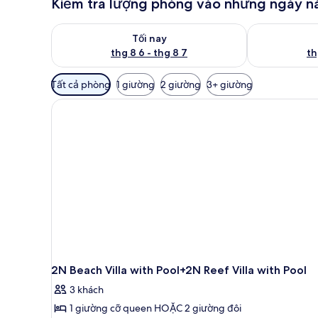
Kiểm tra lượng phòng vào những ngày n
Kiểm tra lượng phòng tối nay từ thg 8 6 - thg 8 7
Kiểm tra lượn
Tối nay
thg 8 6 - thg 8 7
th
Bộ
Tất cả phòng
1 giường
2 giường
3+ giường
lọc
có
thể
dùng
để
lọc
tìm
phòng
2N Beach Villa with Pool+2N Reef Villa with Pool
3 khách
1 giường cỡ queen HOẶC 2 giường đôi