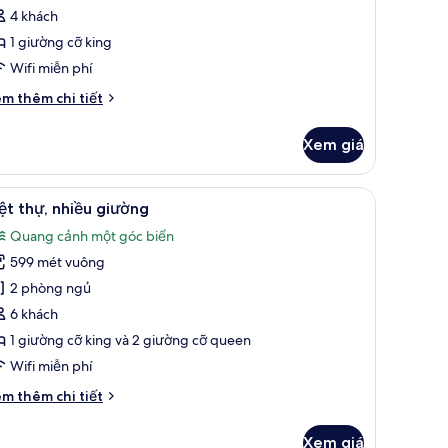
4 khách
iường
1 giường cỡ king
ỡ
ing,
Wifi miễn phí
uang
i
m thêm chi tiết
ảnh
́t
ác
iển,
Xem giá
a
ổi
ệt
ự,
em
Quang cảnh từ phòng
10
ệt thự, nhiều giường
ất
ường
Quang cảnh một góc biển
ả
ng,
599 mét vuông
nh
uang
iệt
2 phòng ngủ
nh
hự,
ển,
6 khách
i
hiều
1 giường cỡ king và 2 giường cỡ queen
iường
Wifi miễn phí
i
m thêm chi tiết
́t
ác
Xem giá