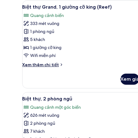
thự
Xem
Quang cảnh từ phòng
8
Grand,
Biệt thự Grand, 1 giường cỡ king (Reef)
tất
1
Quang cảnh biển
giường
cả
cỡ
333 mét vuông
ảnh
king
Biệt
1 phòng ngủ
thự
5 khách
Grand,
1 giường cỡ king
1
Wifi miễn phí
giường
Chi
Xem thêm chi tiết
cỡ
tiết
king
khác
Xem gi
(Reef)
của
Biệt
thự
Xem
Quang cảnh từ phòng
10
Grand,
Biệt thự, 2 phòng ngủ
tất
1
Quang cảnh một góc biển
giường
cả
cỡ
626 mét vuông
ảnh
king
Biệt
2 phòng ngủ
(Reef)
thự,
7 khách
2