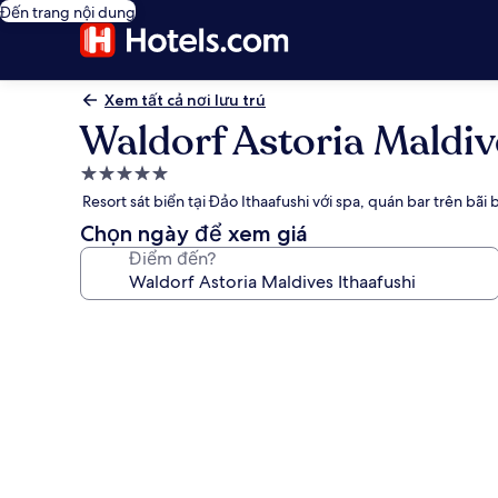
Đến trang nội dung
Xem tất cả nơi lưu trú
Waldorf Astoria Maldiv
Nơi
lưu
Resort sát biển tại Đảo Ithaafushi với spa, quán bar trên bãi 
trú
Chọn ngày để xem giá
5.0
Điểm đến?
sao
Thư
viện
ảnh
về
Waldorf
Astoria