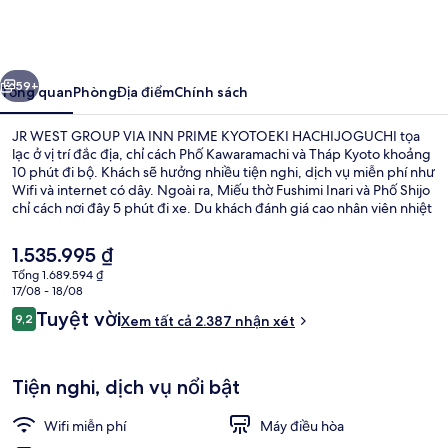
WEST
GROUP
VIA
ước
Tiếp
INN
59+
Tổng quan
Phòng
Địa điểm
Chính sách
PRIME
JR WEST GROUP VIA INN PRIME KYOTOEKI HACHIJOGUCHI tọa
KYOTOEKI
lạc ở vị trí đắc địa, chỉ cách Phố Kawaramachi và Tháp Kyoto khoảng
10 phút đi bộ. Khách sẽ hưởng nhiều tiện nghi, dịch vụ miễn phí như
HACHIJOGUCHI
Wifi và internet có dây. Ngoài ra, Miếu thờ Fushimi Inari và Phố Shijo
chỉ cách nơi đây 5 phút đi xe. Du khách đánh giá cao nhân viên nhiệt
tình và bữa sáng. Từ nơi lưu trú đến dịch vụ giao thông công cộng
chỉ mất một quãng đi bộ ngắn: cách Ga Kujo 6 phút.
Giá
1.535.995 ₫
hiện
Tổng 1.689.594 ₫
tại
17/08 - 18/08
Quầy tiếp tân
là
Nhận
Tuyệt vời
9,2
Xem tất cả 2.387 nhận xét
1.535.995 ₫
9,2 trên 10,
xét
Tiện nghi, dịch vụ nổi bật
Wifi miễn phí
Máy điều hòa