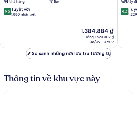
Nhà hàng
Bar
Máy đ
Phường
Phường
Minami
Minami
9.0
9.2
Tuyệt vời
Tuyệ
9,0
9,2
trên
trên
1.880 nhận xét
1.22
10,
10,
Tuyệt
Tuyệt
Giá
1.384.884 ₫
vời,
vời,
hiện
1.880
1.229
Tổng 1.523.302 ₫
tại
nhận
nhận
06/09 - 07/09
là
xét
xét
1.384.884 ₫
So sánh những nơi lưu trú tương tự
Thông tin về khu vực này