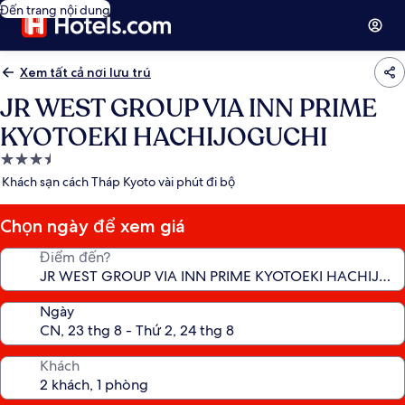
Đến trang nội dung
Xem tất cả nơi lưu trú
JR WEST GROUP VIA INN PRIME
KYOTOEKI HACHIJOGUCHI
Nơi
lưu
Khách sạn cách Tháp Kyoto vài phút đi bộ
trú
3.5
Chọn ngày để xem giá
sao
Điểm đến?
Ngày
Khách