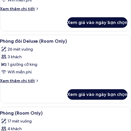
Wifi miễn phí
giường
Chi
Xem thêm chi tiết
đơn
tiết
Deluxe
khác
Xem giá vào ngày bạn chọn
của
(Room
Phòng
Only)
2
Xem
Chăn bông, két bảo mật tại phòng, k
7
giường
Phòng đôi Deluxe (Room Only)
tất
đơn
26 mét vuông
Deluxe
cả
(Room
3 khách
ảnh
Only)
Phòng
1 giường cỡ king
đôi
Wifi miễn phí
Deluxe
Chi
Xem thêm chi tiết
(Room
tiết
Only)
khác
Xem giá vào ngày bạn chọn
của
Phòng
đôi
Xem
Chăn bông, két bảo mật tại phòng, k
5
Deluxe
Phòng (Room Only)
tất
(Room
17 mét vuông
Only)
cả
4 khách
ảnh