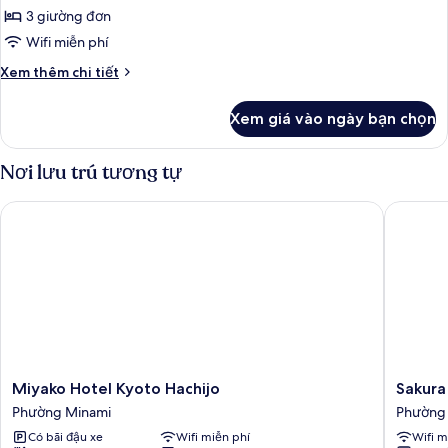
3,
Room
3 giường đơn
Only)
không
Wifi miễn phí
hút
Chi
Xem thêm chi tiết
thuốc
tiết
(Single
khác
Xem giá vào ngày bạn chọn
của
Use
Phòng
-
3,
Nơi lưu trú tương tự
Breakfast
không
Included)
hút
Miyako Hotel Kyoto Hachijo
Sakura T
thuốc
(Single
Use
-
Breakfast
Included)
Miyako
Sakura
Miyako Hotel Kyoto Hachijo
Sakura
Hotel
Terrace
Phường Minami
Phường
Kyoto
The
Có bãi đậu xe
Wifi miễn phí
Wifi m
Hachijo
Gallery