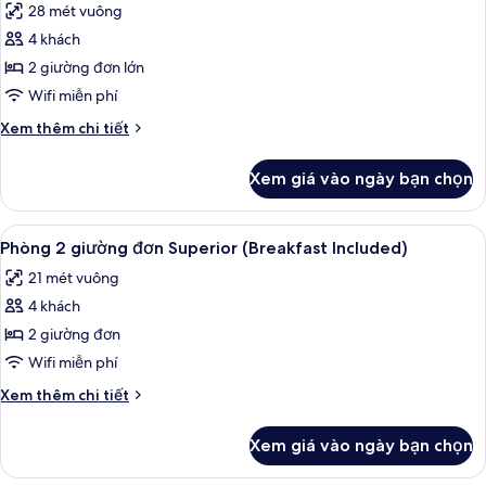
28 mét vuông
Included)
cả
4 khách
ảnh
Phòng
2 giường đơn lớn
2
Wifi miễn phí
giường
Chi
Xem thêm chi tiết
đơn
tiết
Deluxe
khác
Xem giá vào ngày bạn chọn
của
(Breakfast
Phòng
Included)
2
Xem
Chăn bông, két bảo mật tại phòng, k
7
giường
Phòng 2 giường đơn Superior (Breakfast Included)
tất
đơn
21 mét vuông
Deluxe
cả
(Breakfast
4 khách
ảnh
Included)
Phòng
2 giường đơn
2
Wifi miễn phí
giường
Chi
Xem thêm chi tiết
đơn
tiết
Superior
khác
Xem giá vào ngày bạn chọn
của
(Breakfast
Phòng
Included)