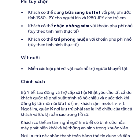
Phí tùy chọn
Khách có thể dùng
bữa sáng buffet
với phụ phí ước
tính 1980 JPY cho người lớn và 1980 JPY cho trẻ em
Khách có thể
nhận phòng sớm
với khoản phụ phí nhỏ
(tùy theo tình hình thực tế)
Khách có thể
trả phòng muộn
với khoản phụ phí nhỏ
(tùy theo tình hình thực tế)
Vật nuôi
Miễn các loại phí với vật nuôi hỗ trợ người khuyết tật
Chính sách
Bộ Y tế, Lao động và Trợ cấp xã hội Nhật yêu cầu tất cả du
khách quốc tế phải xuất trình số hộ chiếu và quốc tịch khi
đăng ký tại mọi nơi lưu trú (inn, khách sạn, motel, v. v. ).
Ngoài ra, quản lý nơi lưu trú phải sao lại hộ chiếu của tất cả
khách và lưu lại bản sao trong hồ sơ.
Khách có thể an tâm nghỉ ngơi khi biết có bình cứu hỏa,
máy phát hiện khói và hệ thống an ninh trong khuôn viên.
Nơi lưu trú này nhận thanh toán bằng thẻ tín dụng và tiền