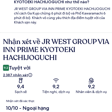
KYOTOEKI HACHIJOGUCHI như thế nào?
JR WEST GROUP VIA INN PRIME KYOTOEKI HACHIJOGUCHI
chỉ cách Ga Kujo chừng 6 phút đi bộ và Phố Kawaramachi 6
phút đi bộ. Khách vô cùng yêu thích địa điểm tuyệt vời của
Khách sạn này.
Nhận xét về JR WEST GROUP VIA
Nhận
xét
INN PRIME KYOTOEKI
HACHIJOGUCHI
Tuyệt vời
9,2
2.387 nhận xét
9,4
9,2
9,2
Sạch sẽ
Tiện nghi, dịch vụ
Nhân viên & dịch vụ
Nhận
Nhận xét đã xác thực
xét
10/10 - Ngoại hạng