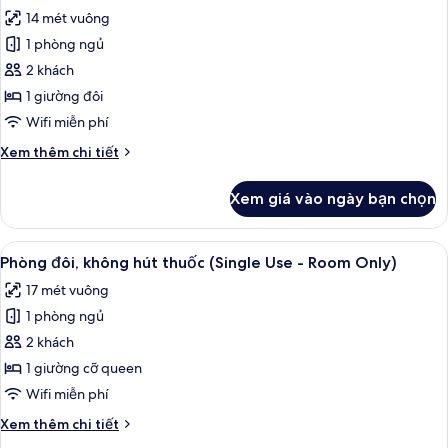
thuốc
cả
14 mét vuông
(Single
ảnh
Use
1 phòng ngủ
Phòng
-
2 khách
đơn,
Breakfast
Included)
không
1 giường đôi
hút
Wifi miễn phí
thuốc
Chi
Xem thêm chi tiết
(Single
tiết
Use
khác
Xem giá vào ngày bạn chọn
của
-
Phòng
Breakfast
đơn,
Xem
Chăn bông, két bảo mật tại phòng, k
Included)
5
không
Phòng đôi, không hút thuốc (Single Use - Room Only)
tất
hút
17 mét vuông
thuốc
cả
(Single
1 phòng ngủ
ảnh
Use
Phòng
2 khách
-
đôi,
Breakfast
1 giường cỡ queen
Included)
không
Wifi miễn phí
hút
Chi
Xem thêm chi tiết
thuốc
tiết