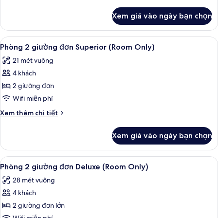
Only)
tiết
khác
Xem giá vào ngày bạn chọn
của
Phòng
đôi
Xem
Chăn bông, két bảo mật tại phòng, k
7
(Room
Phòng 2 giường đơn Superior (Room Only)
tất
Only)
21 mét vuông
cả
4 khách
ảnh
Phòng
2 giường đơn
2
Wifi miễn phí
giường
Chi
Xem thêm chi tiết
đơn
tiết
Superior
khác
Xem giá vào ngày bạn chọn
của
(Room
Phòng
Only)
2
Xem
Chăn bông, két bảo mật tại phòng, k
7
giường
Phòng 2 giường đơn Deluxe (Room Only)
tất
đơn
28 mét vuông
Superior
cả
(Room
4 khách
ảnh
Only)
Phòng
2 giường đơn lớn
2