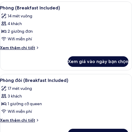
2
Xem
Chăn bông, két bảo mật tại phòng, k
5
giường
Phòng (Breakfast Included)
tất
đơn
14 mét vuông
Superior
cả
(Breakfast
4 khách
ảnh
Included)
Phòng
2 giường đơn
(Breakfast
Wifi miễn phí
Included)
Chi
Xem thêm chi tiết
tiết
khác
Xem giá vào ngày bạn chọn
của
Phòng
(Breakfast
Xem
Chăn bông, két bảo mật tại phòng, k
5
Included)
Phòng đôi (Breakfast Included)
tất
17 mét vuông
cả
3 khách
ảnh
Phòng
1 giường cỡ queen
đôi
Wifi miễn phí
(Breakfast
Chi
Xem thêm chi tiết
Included)
tiết
khác