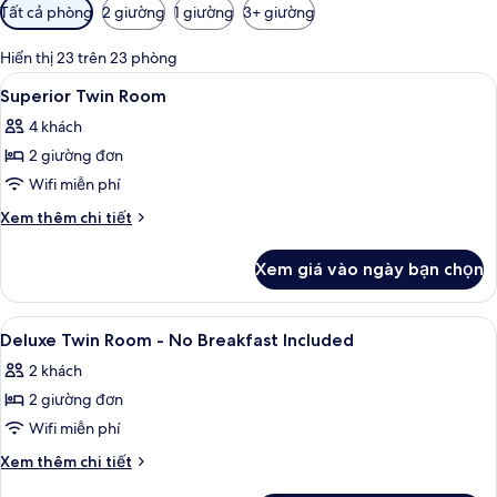
Bộ
Tất cả phòng
2 giường
1 giường
3+ giường
lọc
có
Hiển thị 23 trên 23 phòng
thể
Xem
Chăn bông, két bảo mật tại phòng, k
19
Superior Twin Room
dùng
tất
để
4 khách
cả
lọc
2 giường đơn
ảnh
tìm
Superior
Wifi miễn phí
phòng
Twin
Chi
Xem thêm chi tiết
Room
tiết
khác
Xem giá vào ngày bạn chọn
của
Superior
Twin
Xem
Chăn bông, két bảo mật tại phòng, k
11
Room
Deluxe Twin Room - No Breakfast Included
tất
2 khách
cả
2 giường đơn
ảnh
Deluxe
Wifi miễn phí
Twin
Chi
Xem thêm chi tiết
Room
tiết