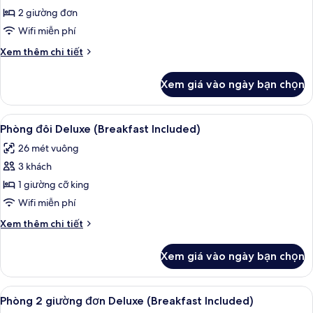
Phòng
2 giường đơn
(Room
Wifi miễn phí
Only)
Chi
Xem thêm chi tiết
tiết
khác
Xem giá vào ngày bạn chọn
của
Phòng
(Room
Xem
Chăn bông, két bảo mật tại phòng, k
7
Only)
Phòng đôi Deluxe (Breakfast Included)
tất
26 mét vuông
cả
3 khách
ảnh
Phòng
1 giường cỡ king
đôi
Wifi miễn phí
Deluxe
Chi
Xem thêm chi tiết
(Breakfast
tiết
Included)
khác
Xem giá vào ngày bạn chọn
của
Phòng
đôi
Xem
Chăn bông, két bảo mật tại phòng, k
7
Deluxe
Phòng 2 giường đơn Deluxe (Breakfast Included)
tất
(Breakfast