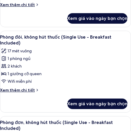
thuốc
Breakfast
Chi
Xem thêm chi tiết
(Single
Included)
tiết
Use
khác
Xem giá vào ngày bạn chọn
của
-
Phòng,
Breakfast
không
Xem
Chăn bông, két bảo mật tại phòng, k
Included)
5
hút
Phòng đôi, không hút thuốc (Single Use - Breakfast
tất
thuốc
Included)
(Single
cả
17 mét vuông
Use
ảnh
-
1 phòng ngủ
Phòng
Breakfast
2 khách
đôi,
Included)
không
1 giường cỡ queen
hút
Wifi miễn phí
thuốc
Chi
Xem thêm chi tiết
(Single
tiết
Use
khác
Xem giá vào ngày bạn chọn
của
-
Phòng
Breakfast
đôi,
Xem
Chăn bông, két bảo mật tại phòng, k
Included)
5
không
Phòng đơn, không hút thuốc (Single Use - Breakfast
tất
hút
Included)