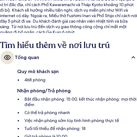
vị trí đắc địa, chỉ cách Phố Kawaramachi và Tháp Kyoto khoảng 10 phút
đi bộ. Khách sẽ hưởng nhiều tiện nghi, dịch vụ miễn phí như Wifi và
internet có dây. Ngoài ra, Miếu thờ Fushimi Inari và Phố Shijo chỉ cách nơi
đây 5 phút đi xe. Du khách đánh giá cao nhân viên nhiệt tình và bữa
sáng. Từ nơi lưu trú đến dịch vụ giao thông công cộng chỉ mất một
quãng đi bộ ngắn: cách Ga Kujo 6 phút.
Tìm hiểu thêm về nơi lưu trú
Tổng quan
Quy mô khách sạn
468 phòng
Nhận phòng/Trả phòng
Bắt đầu nhận phòng: 15:00, kết thúc nhận phòng: mọi thời
điểm
Có thể trả phòng nhanh
Việc nhận phòng sớm tùy tình hình phòng thực tế
Tuổi tối thiểu để nhận phòng: 18
Giờ trả phòng là 10:00