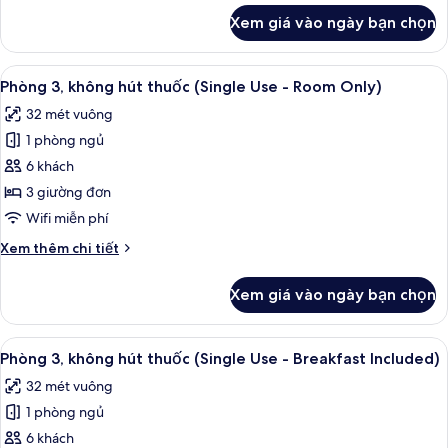
(Single
khác
Xem giá vào ngày bạn chọn
của
Use
Phòng
-
đôi,
Xem
Chăn bông, két bảo mật tại phòng, k
Room
10
không
Phòng 3, không hút thuốc (Single Use - Room Only)
tất
Only)
hút
32 mét vuông
thuốc
cả
(Single
1 phòng ngủ
ảnh
Use
Phòng
6 khách
-
3,
Room
3 giường đơn
Only)
không
Wifi miễn phí
hút
Chi
Xem thêm chi tiết
thuốc
tiết
(Single
khác
Xem giá vào ngày bạn chọn
của
Use
Phòng
-
3,
Xem
Chăn bông, két bảo mật tại phòng, k
Room
10
không
Phòng 3, không hút thuốc (Single Use - Breakfast Included)
tất
Only)
hút
32 mét vuông
thuốc
cả
(Single
1 phòng ngủ
ảnh
Use
Phòng
6 khách
-