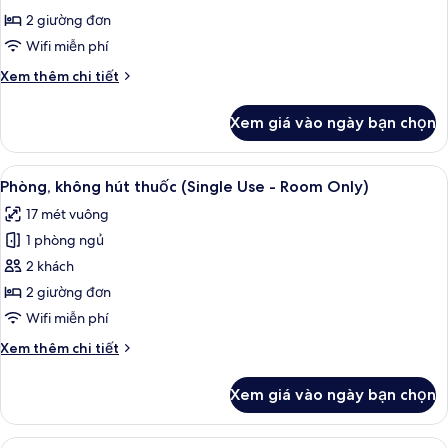
Only)
giường
2 giường đơn
đơn
Wifi miễn phí
Superior,
Chi
Xem thêm chi tiết
không
tiết
hút
khác
Xem giá vào ngày bạn chọn
của
thuốc
Phòng
(Single
2
Xem
Chăn bông, két bảo mật tại phòng, k
Use
5
giường
Phòng, không hút thuốc (Single Use - Room Only)
tất
đơn
-
17 mét vuông
Superior,
cả
Room
không
1 phòng ngủ
ảnh
Only)
hút
Phòng,
2 khách
thuốc
không
(Single
2 giường đơn
Use
hút
Wifi miễn phí
-
thuốc
Room
Chi
Xem thêm chi tiết
(Single
Only)
tiết
Use
khác
Xem giá vào ngày bạn chọn
của
-
Phòng,
Room
không
Xem
Chăn bông, két bảo mật tại phòng, k