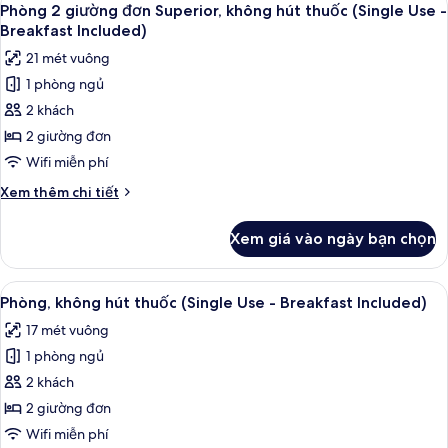
Only)
7
hút
Phòng 2 giường đơn Superior, không hút thuốc (Single Use -
tất
thuốc
Breakfast Included)
(Single
cả
21 mét vuông
Use
ảnh
-
1 phòng ngủ
Phòng
Room
2 khách
2
Only)
giường
2 giường đơn
đơn
Wifi miễn phí
Superior,
Chi
Xem thêm chi tiết
không
tiết
hút
khác
Xem giá vào ngày bạn chọn
của
thuốc
Phòng
(Single
2
Xem
Chăn bông, két bảo mật tại phòng, k
Use
5
giường
Phòng, không hút thuốc (Single Use - Breakfast Included)
tất
đơn
-
17 mét vuông
Superior,
cả
Breakfast
không
1 phòng ngủ
ảnh
Included)
hút
Phòng,
2 khách
thuốc
không
(Single
2 giường đơn
Use
hút
Wifi miễn phí
-