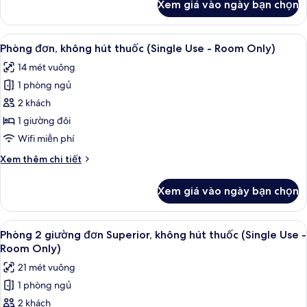
Xem giá vào ngày bạn chọn
của
Phòng
đôi
Xem
Chăn bông, két bảo mật tại phòng, k
5
(Breakfast
Phòng đơn, không hút thuốc (Single Use - Room Only)
tất
Included)
14 mét vuông
cả
1 phòng ngủ
ảnh
Phòng
2 khách
đơn,
1 giường đôi
không
Wifi miễn phí
hút
Chi
Xem thêm chi tiết
thuốc
tiết
(Single
khác
Xem giá vào ngày bạn chọn
của
Use
Phòng
-
đơn,
Xem
Chăn bông, két bảo mật tại phòng, k
Room
7
không
Phòng 2 giường đơn Superior, không hút thuốc (Single Use -
tất
Only)
hút
Room Only)
thuốc
cả
21 mét vuông
(Single
ảnh
Use
1 phòng ngủ
Phòng
-
2 khách
2
Room