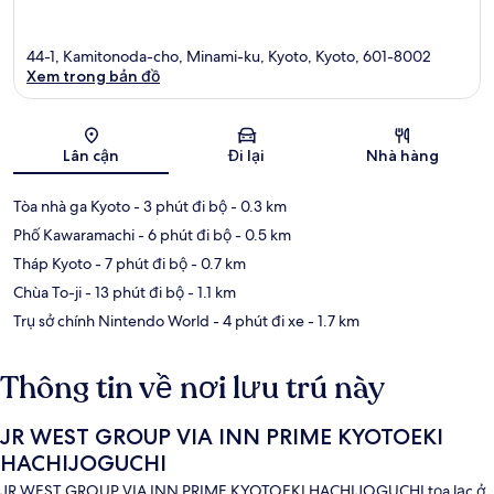
44-1, Kamitonoda-cho, Minami-ku, Kyoto, Kyoto, 601-8002
Xem trong bản đồ
Bản đồ
Lân cận
Đi lại
Nhà hàng
Tòa nhà ga Kyoto
- 3 phút đi bộ
- 0.3 km
Phố Kawaramachi
- 6 phút đi bộ
- 0.5 km
Tháp Kyoto
- 7 phút đi bộ
- 0.7 km
Chùa To-ji
- 13 phút đi bộ
- 1.1 km
Trụ sở chính Nintendo World
- 4 phút đi xe
- 1.7 km
Thông tin về nơi lưu trú này
JR WEST GROUP VIA INN PRIME KYOTOEKI
HACHIJOGUCHI
JR WEST GROUP VIA INN PRIME KYOTOEKI HACHIJOGUCHI tọa lạc ở