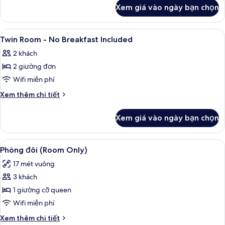
khác
-
Xem giá vào ngày bạn chọn
của
No
Deluxe
Breakfast
Twin
Xem
Chăn bông, két bảo mật tại phòng, k
15
Included
Room
Twin Room - No Breakfast Included
tất
-
2 khách
No
cả
Breakfast
2 giường đơn
ảnh
Included
Twin
Wifi miễn phí
Room
Chi
Xem thêm chi tiết
-
tiết
khác
No
Xem giá vào ngày bạn chọn
của
Breakfast
Twin
Included
Room
Xem
Chăn bông, két bảo mật tại phòng, k
5
-
Phòng đôi (Room Only)
tất
No
17 mét vuông
Breakfast
cả
Included
3 khách
ảnh
Phòng
1 giường cỡ queen
đôi
Wifi miễn phí
(Room
Chi
Xem thêm chi tiết