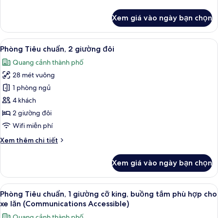
tiết
góc
khác
Xem giá vào ngày bạn chọn
của
Phòng
Premium,
Xem
Bộ đồ giường kháng dị ứng, két bảo 
6
1
Phòng Tiêu chuẩn, 2 giường đôi
tất
giường
Quang cảnh thành phố
cỡ
cả
king,
28 mét vuông
ảnh
góc
Phòng
1 phòng ngủ
Tiêu
4 khách
chuẩn,
2 giường đôi
2
Wifi miễn phí
giường
Chi
Xem thêm chi tiết
đôi
tiết
khác
Xem giá vào ngày bạn chọn
của
Phòng
Tiêu
Xem
Phòng Tiêu chuẩn, 1 giường cỡ king, b
6
chuẩn,
Phòng Tiêu chuẩn, 1 giường cỡ king, buồng tắm phù hợp cho
tất
2
xe lăn (Communications Accessible)
giường
cả
Quang cảnh thành phố