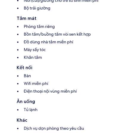
Nôi (cũi)/giường cho trẻ sơ sinh miễn phí
Bộ trải giường
Tắm mát
Phòng tắm riêng
Bồn tắm/buồng tắm vòi sen kết hợp
Đồ dùng nhà tắm miễn phí
Máy sấy tóc
Khăn tắm
Kết nối
Bàn
Wifi miễn phí
Điện thoại nội vùng miễn phí
Ăn uống
Tủ lạnh
Khác
Dịch vụ dọn phòng theo yêu cầu