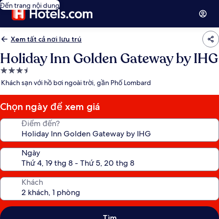
Đến trang nội dung
Xem tất cả nơi lưu trú
Holiday Inn Golden Gateway by IHG
Nơi
lưu
Khách sạn với hồ bơi ngoài trời, gần Phố Lombard
trú
3.5
Chọn ngày để xem giá
sao
Điểm đến?
Ngày
Khách
Tìm