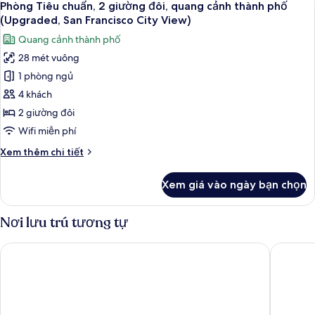
(Upgraded,
6
1
Phòng Tiêu chuẩn, 2 giường đôi, quang cảnh thành phố
tất
San
giường
(Upgraded, San Francisco City View)
cỡ
cả
Francisco
Quang cảnh thành phố
king,
ảnh
City
quang
28 mét vuông
Phòng
View)
cảnh
1 phòng ngủ
Tiêu
thành
phố
chuẩn,
4 khách
(Upgraded,
2
2 giường đôi
San
giường
Francisco
Wifi miễn phí
đôi,
City
Chi
Xem thêm chi tiết
View)
quang
tiết
cảnh
khác
Xem giá vào ngày bạn chọn
của
thành
Phòng
phố
Tiêu
Nơi lưu trú tương tự
(Upgraded,
chuẩn,
San
2
Hotel Riu Plaza Fisherman's Wharf
Hilton Sa
giường
Francisco
đôi,
City
quang
View)
cảnh
thành