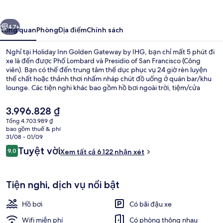
Golden
Gateway
ước
Tiếp
by
47+
Tổng quan
Phòng
Địa điểm
Chính sách
IHG
Nghỉ tại Holiday Inn Golden Gateway by IHG, bạn chỉ mất 5 phút đi
xe là đến được Phố Lombard và Presidio of San Francisco (Công
viên). Bạn có thể đến trung tâm thể dục phục vụ 24 giờ rèn luyện
thể chất hoặc thảnh thơi nhấm nháp chút đồ uống ở quán bar/khu
lounge. Các tiện nghi khác bao gồm hồ bơi ngoài trời, tiệm/cửa
hàng đồ ăn nhanh và sân hiên. Du khách đánh giá cao hồ bơi và
giường thoải mái. Nơi lưu trú cách dịch vụ giao thông công cộng chỉ
Giá
3.996.828 ₫
một quãng đi bộ ngắn: cách Ga California St & Van Ness Ave vài
hiện
Tổng 4.703.989 ₫
bước chân và Ga California St & Polk St 2 phút.
tại
bao gồm thuế & phí
Bộ đồ giường kháng dị ứng, két bảo 
là
31/08 - 01/09
3.996.828 ₫
Nhận
Tuyệt vời
9,0
Xem tất cả 6.122 nhận xét
9,0 trên 10,
xét
Tiện nghi, dịch vụ nổi bật
Hồ bơi
Có bãi đậu xe
Wifi miễn phí
Có phòng thông nhau