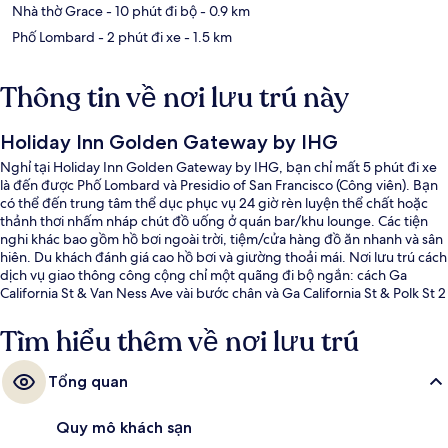
Nhà thờ Grace
- 10 phút đi bộ
- 0.9 km
Phố Lombard
- 2 phút đi xe
- 1.5 km
Thông tin về nơi lưu trú này
Holiday Inn Golden Gateway by IHG
Nghỉ tại Holiday Inn Golden Gateway by IHG, bạn chỉ mất 5 phút đi xe
là đến được Phố Lombard và Presidio of San Francisco (Công viên). Bạn
có thể đến trung tâm thể dục phục vụ 24 giờ rèn luyện thể chất hoặc
thảnh thơi nhấm nháp chút đồ uống ở quán bar/khu lounge. Các tiện
nghi khác bao gồm hồ bơi ngoài trời, tiệm/cửa hàng đồ ăn nhanh và sân
hiên. Du khách đánh giá cao hồ bơi và giường thoải mái. Nơi lưu trú cách
dịch vụ giao thông công cộng chỉ một quãng đi bộ ngắn: cách Ga
California St & Van Ness Ave vài bước chân và Ga California St & Polk St 2
phút.
Tìm hiểu thêm về nơi lưu trú
Tổng quan
Quy mô khách sạn