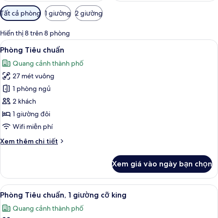
Bộ
Tất cả phòng
1 giường
2 giường
lọc
có
Hiển thị 8 trên 8 phòng
thể
Xem
Bộ đồ giường kháng dị ứng, két bảo 
6
Phòng Tiêu chuẩn
dùng
tất
để
Quang cảnh thành phố
cả
lọc
27 mét vuông
ảnh
tìm
Phòng
1 phòng ngủ
phòng
Tiêu
2 khách
chuẩn
1 giường đôi
Wifi miễn phí
Chi
Xem thêm chi tiết
tiết
khác
Xem giá vào ngày bạn chọn
của
Phòng
Tiêu
Xem
Bộ đồ giường kháng dị ứng, két bảo 
5
chuẩn
Phòng Tiêu chuẩn, 1 giường cỡ king
tất
Quang cảnh thành phố
cả