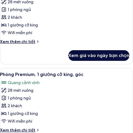
28 mét vuông
ảnh
Phòng
1 phòng ngủ
Tiêu
2 khách
chuẩn,
1 giường cỡ king
1
Wifi miễn phí
giường
Chi
Xem thêm chi tiết
cỡ
tiết
king
khác
Xem giá vào ngày bạn chọn
của
Phòng
Tiêu
Xem
Bộ đồ giường kháng dị ứng, két bảo 
6
chuẩn,
Phòng Premium, 1 giường cỡ king, góc
tất
1
Quang cảnh vịnh
giường
cả
cỡ
28 mét vuông
ảnh
king
Phòng
1 phòng ngủ
Premium,
2 khách
1
1 giường cỡ king
giường
Wifi miễn phí
cỡ
Chi
Xem thêm chi tiết
king,