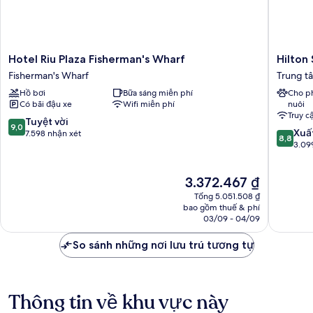
phố
(Upgraded,
San
Francisco
City
Hotel
Hilton
Hotel Riu Plaza Fisherman's Wharf
Hilton 
View)
Riu
San
Fisherman's Wharf
Trung t
Plaza
Francisc
Hồ bơi
Bữa sáng miễn phí
Cho p
Fisherman's
Financial
Có bãi đậu xe
Wifi miễn phí
nuôi
Wharf
District
Truy c
Fisherman's
Trung
9.0
Tuyệt vời
9,0
8.8
Wharf
tâm
Xuấ
trên
7.598 nhận xét
8,8
trên
San
3.09
10,
10,
Francisc
Tuyệt
Xuất
vời,
Giá
3.372.467 ₫
sắc,
7.598
hiện
3.099
nhận
Tổng 5.051.508 ₫
tại
nhận
bao gồm thuế & phí
xét
là
03/09 - 04/09
xét
3.372.467 ₫
So sánh những nơi lưu trú tương tự
Thông tin về khu vực này