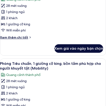
đôi
ảnh
28 mét vuông
Phòng
1 phòng ngủ
Tiêu
chuẩn,
2 khách
1
1 giường cỡ king
giường
Wifi miễn phí
cỡ
Chi
Xem thêm chi tiết
king,
tiết
buồng
khác
Xem giá vào ngày bạn chọn
của
tắm
Phòng
phù
Tiêu
Xem
Bộ đồ giường kháng dị ứng, két bảo 
hợp
6
chuẩn,
Phòng Tiêu chuẩn, 1 giường cỡ king, bồn tắm phù hợp cho
tất
cho
1
người khuyết tật (Mobility)
giường
cả
xe
Quang cảnh thành phố
cỡ
ảnh
lăn
king,
28 mét vuông
Phòng
(Communications
buồng
1 phòng ngủ
Tiêu
tắm
Accessible)
phù
chuẩn,
2 khách
hợp
1
1 giường cỡ king
cho
giường
xe
Wifi miễn phí