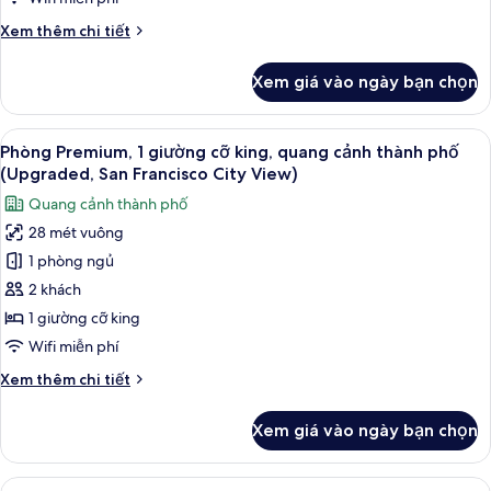
cỡ
lăn
Chi
Xem thêm chi tiết
(Communications
king,
tiết
Accessible)
bồn
khác
Xem giá vào ngày bạn chọn
của
tắm
Phòng
phù
Tiêu
Xem
Bộ đồ giường kháng dị ứng, két bảo 
hợp
6
chuẩn,
Phòng Premium, 1 giường cỡ king, quang cảnh thành phố
tất
cho
1
(Upgraded, San Francisco City View)
giường
cả
người
Quang cảnh thành phố
cỡ
ảnh
khuyết
king,
28 mét vuông
Phòng
tật
bồn
1 phòng ngủ
Premium,
tắm
(Mobility)
phù
1
2 khách
hợp
giường
1 giường cỡ king
cho
cỡ
người
Wifi miễn phí
king,
khuyết
Chi
Xem thêm chi tiết
tật
quang
tiết
(Mobility)
cảnh
khác
Xem giá vào ngày bạn chọn
của
thành
Phòng
phố
Premium,
Xem
Bộ đồ giường kháng dị ứng, két bảo 