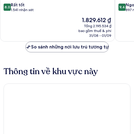
8.0
9.4
Rất tốt
Ngo
8,0
9,4
trên
trên
1.541 nhận xét
897 
10,
10,
Giá
1.829.612 ₫
Rất
Ngoại
hiện
tốt,
hạng,
Tổng 2.195.534 ₫
tại
bao gồm thuế & phí
1.541
897
là
31/08 - 01/09
nhận
nhận
1.829.612 ₫
xét
xét
So sánh những nơi lưu trú tương tự
Thông tin về khu vực này