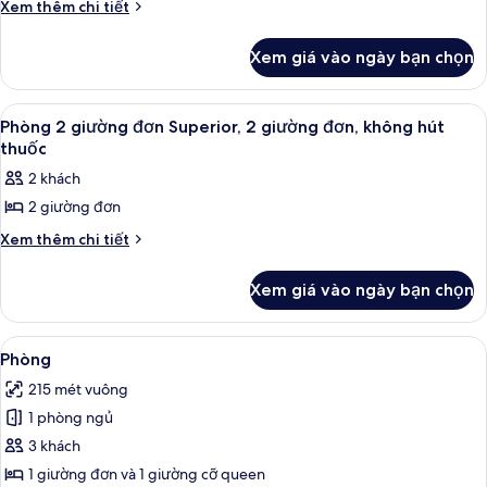
Phòng
Chi
Xem thêm chi tiết
không
thuốc
tiết
đôi
hút
khác
thuốc
Superior,
Xem giá vào ngày bạn chọn
của
1
Phòng
giường
đôi
Xem
Phòng 2 giường đơn Superior, 2 giườn
8
Superior,
đôi,
Phòng 2 giường đơn Superior, 2 giường đơn, không hút
tất
1
thuốc
không
giường
cả
hút
2 khách
đôi,
ảnh
thuốc
không
2 giường đơn
Phòng
hút
2
Chi
Xem thêm chi tiết
thuốc
tiết
giường
khác
đơn
Xem giá vào ngày bạn chọn
của
Superior,
Phòng
2
2
Xem
Phòng | Bàn ủi/dụng cụ ủi quần áo, b
2
giường
Phòng
giường
tất
đơn
đơn,
215 mét vuông
Superior,
cả
không
2
1 phòng ngủ
ảnh
giường
hút
Phòng
3 khách
đơn,
thuốc
không
1 giường đơn và 1 giường cỡ queen