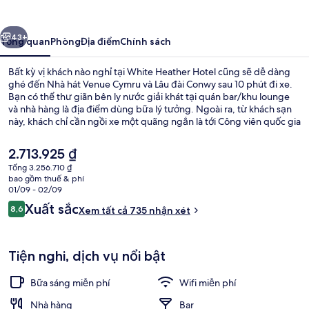
Hotel
ước
Tiếp
43+
Tổng quan
Phòng
Địa điểm
Chính sách
Bất kỳ vị khách nào nghỉ tại White Heather Hotel cũng sẽ dễ dàng
ghé đến Nhà hát Venue Cymru và Lâu đài Conwy sau 10 phút đi xe.
Bạn có thể thư giãn bên ly nước giải khát tại quán bar/khu lounge
và nhà hàng là địa điểm dùng bữa lý tưởng. Ngoài ra, từ khách sạn
này, khách chỉ cần ngồi xe một quãng ngắn là tới Công viên quốc gia
Eryri. Nhân viên nhiệt tình và bữa sáng là những điều được du khách
đánh giá cao.
Giá
2.713.925 ₫
hiện
Tổng 3.256.710 ₫
tại
bao gồm thuế & phí
Hiên
là
01/09 - 02/09
2.713.925 ₫
Nhận
Xuất sắc
8,6
Xem tất cả 735 nhận xét
8,6 trên 10,
xét
Tiện nghi, dịch vụ nổi bật
Bữa sáng miễn phí
Wifi miễn phí
Nhà hàng
Bar