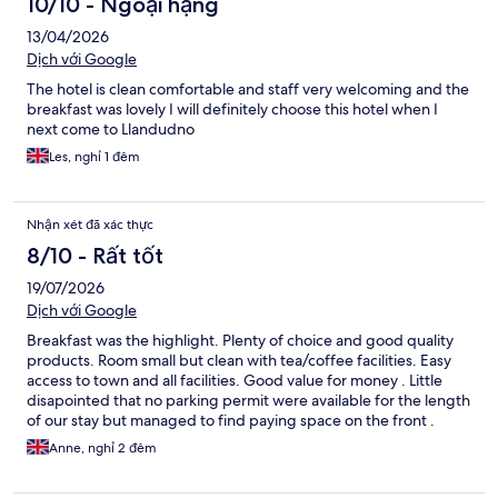
10/10 - Ngoại hạng
13/04/2026
Dịch với Google
The hotel is clean comfortable and staff very welcoming and the
breakfast was lovely I will definitely choose this hotel when I
next come to Llandudno
Les, nghỉ 1 đêm
Nhận xét đã xác thực
8/10 - Rất tốt
19/07/2026
Dịch với Google
Breakfast was the highlight. Plenty of choice and good quality
products. Room small but clean with tea/coffee facilities. Easy
access to town and all facilities. Good value for money . Little
disapointed that no parking permit were available for the length
of our stay but managed to find paying space on the front .
Anne, nghỉ 2 đêm