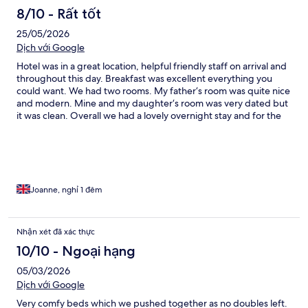
8/10 - Rất tốt
25/05/2026
Dịch với Google
Hotel was in a great location, helpful friendly staff on arrival and
throughout this day. Breakfast was excellent everything you
could want. We had two rooms. My father‘s room was quite nice
and modern. Mine and my daughter‘s room was very dated but
it was clean. Overall we had a lovely overnight stay and for the
price for all three of us with breakfast it was great value for
money and I would stay again.
Joanne, nghỉ 1 đêm
Nhận xét đã xác thực
10/10 - Ngoại hạng
05/03/2026
Dịch với Google
Very comfy beds which we pushed together as no doubles left.