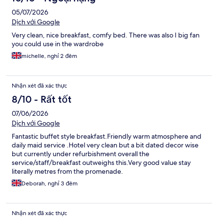
05/07/2026
Dịch với Google
Very clean, nice breakfast, comfy bed. There was also I big fan
you could use in the wardrobe
michelle, nghỉ 2 đêm
Nhận xét đã xác thực
8/10 - Rất tốt
07/06/2026
Dịch với Google
Fantastic buffet style breakfast.Friendly warm atmosphere and
daily maid service .Hotel very clean but a bit dated decor wise
but currently under refurbishment overall the
service/staff/breakfast outweighs this.Very good value stay
literally metres from the promenade.
Deborah, nghỉ 3 đêm
Nhận xét đã xác thực