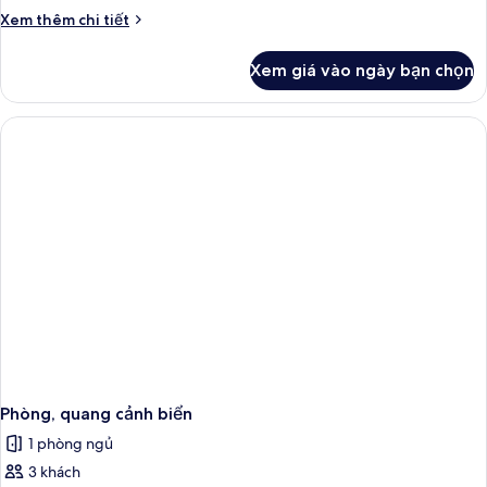
hút
Chi
Xem thêm chi tiết
thuốc
tiết
khác
Xem giá vào ngày bạn chọn
của
Phòng
Phòng, quang cảnh biển
1 phòng ngủ
3 khách