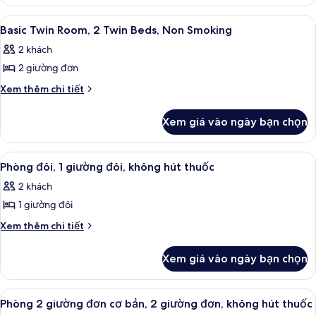
Double
Bed,
Room,
Xem
Bàn ủi/dụng cụ ủi quần áo, bộ trải g
4
1
Non
Basic Twin Room, 2 Twin Beds, Non Smoking
tất
Double
Smoking
2 khách
Bed,
cả
Non
2 giường đơn
ảnh
Smoking
Basic
Chi
Xem thêm chi tiết
tiết
Twin
khác
Room,
Xem giá vào ngày bạn chọn
của
2
Basic
Twin
Twin
Xem
Phòng đôi, 1 giường đôi, không hút th
7
Room,
Beds,
Phòng đôi, 1 giường đôi, không hút thuốc
tất
2
Non
2 khách
Twin
cả
Smoking
Beds,
1 giường đôi
ảnh
Non
Phòng
Chi
Xem thêm chi tiết
Smoking
tiết
đôi,
khác
1
Xem giá vào ngày bạn chọn
của
giường
Phòng
đôi,
đôi,
Xem
Phòng 2 giường đơn cơ bản, 2 giường 
7
1
không
Phòng 2 giường đơn cơ bản, 2 giường đơn, không hút thuốc
tất
giường