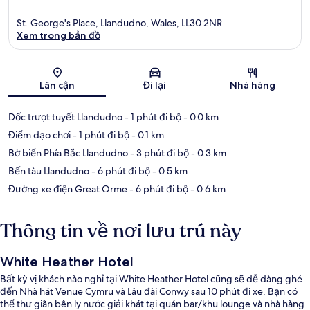
St. George's Place, Llandudno, Wales, LL30 2NR
Xem trong bản đồ
Bản đồ
Lân cận
Đi lại
Nhà hàng
Dốc trượt tuyết Llandudno
- 1 phút đi bộ
- 0.0 km
Điểm dạo chơi
- 1 phút đi bộ
- 0.1 km
Bờ biển Phía Bắc Llandudno
- 3 phút đi bộ
- 0.3 km
Bến tàu Llandudno
- 6 phút đi bộ
- 0.5 km
Đường xe điện Great Orme
- 6 phút đi bộ
- 0.6 km
Thông tin về nơi lưu trú này
White Heather Hotel
Bất kỳ vị khách nào nghỉ tại White Heather Hotel cũng sẽ dễ dàng ghé
đến Nhà hát Venue Cymru và Lâu đài Conwy sau 10 phút đi xe. Bạn có
thể thư giãn bên ly nước giải khát tại quán bar/khu lounge và nhà hàng