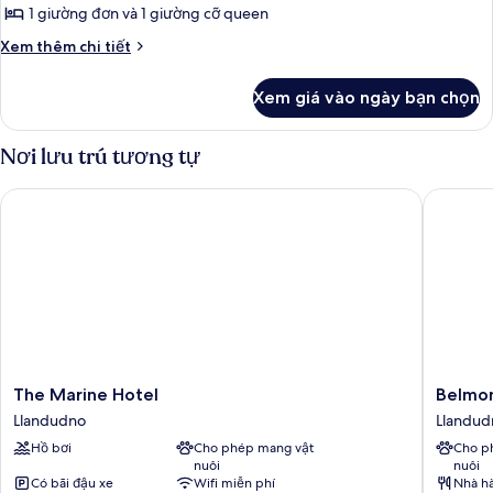
1 giường đơn và 1 giường cỡ queen
Chi
Xem thêm chi tiết
tiết
khác
Xem giá vào ngày bạn chọn
của
Phòng,
quang
Nơi lưu trú tương tự
cảnh
biển
The Marine Hotel
Belmont
The
Belmont
The Marine Hotel
Belmon
Marine
Llandud
Llandudno
Llandud
Hotel
Llandud
Hồ bơi
Cho phép mang vật
Cho p
Llandudno
nuôi
nuôi
Có bãi đậu xe
Wifi miễn phí
Nhà h