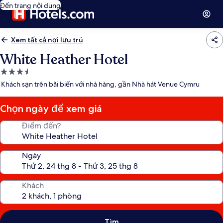
Đến trang nội dung
Xem tất cả nơi lưu trú
White Heather Hotel
Nơi
lưu
Khách sạn trên bãi biển với nhà hàng, gần Nhà hát Venue Cymru
trú
3.5
Chọn ngày để xem giá
sao
Điểm đến?
Ngày
Khách
Tìm