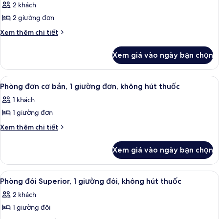
hút
2 khách
đôi,
cả
thuốc
không
2 giường đơn
ảnh
hút
Phòng
Chi
Xem thêm chi tiết
thuốc
tiết
2
khác
giường
Xem giá vào ngày bạn chọn
của
đơn
Phòng
cơ
2
Xem
Phòng đơn cơ bản, 1 giường đơn, khôn
2
giường
bản,
Phòng đơn cơ bản, 1 giường đơn, không hút thuốc
tất
đơn
2
1 khách
cơ
cả
giường
bản,
1 giường đơn
ảnh
đơn,
2
Phòng
Chi
Xem thêm chi tiết
giường
không
tiết
đơn
đơn,
hút
khác
không
cơ
Xem giá vào ngày bạn chọn
của
thuốc
hút
bản,
Phòng
thuốc
1
đơn
Xem
Bàn ủi/dụng cụ ủi quần áo, bộ trải g
6
cơ
giường
Phòng đôi Superior, 1 giường đôi, không hút thuốc
tất
bản,
đơn,
2 khách
1
cả
không
giường
1 giường đôi
ảnh
hút
đơn,