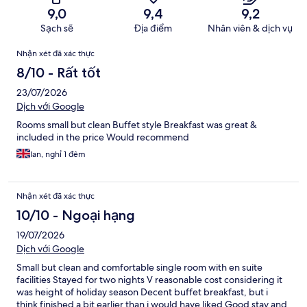
9,0
9,4
9,2
Sạch sẽ
Địa điểm
Nhân viên & dịch vụ
Nhận
Nhận xét đã xác thực
xét
8/10 - Rất tốt
23/07/2026
Dịch với Google
Rooms small but clean Buffet style Breakfast was great &
included in the price Would recommend
Ian, nghỉ 1 đêm
Nhận xét đã xác thực
10/10 - Ngoại hạng
19/07/2026
Dịch với Google
Small but clean and comfortable single room with en suite
facilities Stayed for two nights V reasonable cost considering it
was height of holiday season Decent buffet breakfast, but i
think finished a bit earlier than i would have liked Good stay and