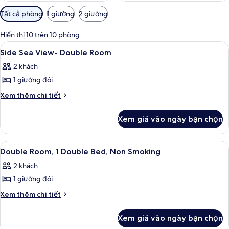
Bộ
Tất cả phòng
1 giường
2 giường
lọc
có
Hiển thị 10 trên 10 phòng
thể
Xem
Bàn ủi/dụng cụ ủi quần áo, bộ trải g
1
Side Sea View- Double Room
dùng
tất
để
2 khách
cả
lọc
1 giường đôi
ảnh
tìm
Side
Chi
Xem thêm chi tiết
phòng
tiết
Sea
khác
View-
Xem giá vào ngày bạn chọn
của
Double
Side
Room
Sea
Xem
Bàn ủi/dụng cụ ủi quần áo, bộ trải g
4
View-
Double Room, 1 Double Bed, Non Smoking
tất
Double
2 khách
Room
cả
1 giường đôi
ảnh
Double
Chi
Xem thêm chi tiết
tiết
Room,
khác
1
Xem giá vào ngày bạn chọn
của
Double