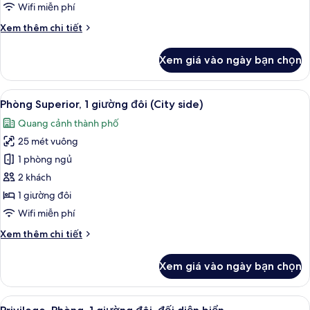
Wifi miễn phí
Chi
Xem thêm chi tiết
tiết
khác
Xem giá vào ngày bạn chọn
của
Phòng
Xem
Phòng Superior, 1 giường đôi (City side
9
Phòng Superior, 1 giường đôi (City side)
tất
Quang cảnh thành phố
cả
25 mét vuông
ảnh
Phòng
1 phòng ngủ
Superior,
2 khách
1
1 giường đôi
giường
Wifi miễn phí
đôi
Chi
Xem thêm chi tiết
(City
tiết
side)
khác
Xem giá vào ngày bạn chọn
của
Phòng
Superior,
Xem
Privilege, Phòng, 1 giường đôi, đối diệ
10
1