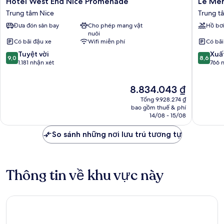
Hotel West End Nice Promenade
Le Mer
West
Meridie
Trung tâm Nice
Trung t
End
Nice
Đưa đón sân bay
Cho phép mang vật
Hồ bơ
Nice
Trung
nuôi
Promenade
tâm
Có bãi đậu xe
Wifi miễn phí
Có bãi
Trung
Nice
9.0
8.6
tâm
Tuyệt vời
Xuấ
9,0
8,6
trên
trên
Nice
1.181 nhận xét
766 
10,
10,
Tuyệt
Xuất
Giá
8.834.043 ₫
vời,
sắc,
hiện
1.181
766
Tổng 9.928.274 ₫
tại
nhận
nhận
bao gồm thuế & phí
là
14/08 - 15/08
xét
xét
8.834.043 ₫
So sánh những nơi lưu trú tương tự
Thông tin về khu vực này