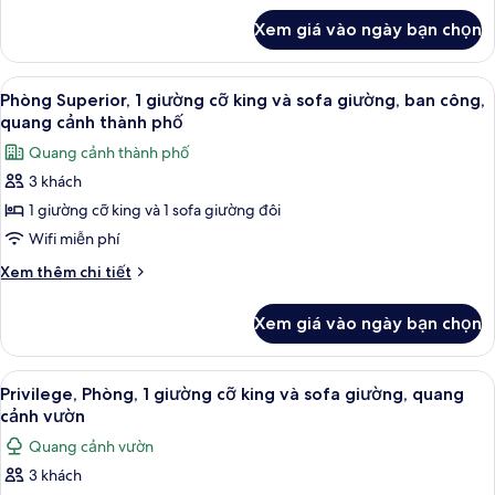
vực
khác
Xem giá vào ngày bạn chọn
vườn
của
Privilege,
Phòng,
Xem
Phòng Superior, 1 giường cỡ king và s
8
quang
Phòng Superior, 1 giường cỡ king và sofa giường, ban công,
tất
cảnh
quang cảnh thành phố
biển,
cả
Quang cảnh thành phố
khu
ảnh
vực
3 khách
Phòng
vườn
1 giường cỡ king và 1 sofa giường đôi
Superior,
1
Wifi miễn phí
giường
Chi
Xem thêm chi tiết
cỡ
tiết
khác
king
Xem giá vào ngày bạn chọn
của
và
Phòng
sofa
Superior,
Xem
Privilege, Phòng, 1 giường cỡ king và 
11
giường,
1
Privilege, Phòng, 1 giường cỡ king và sofa giường, quang
tất
giường
ban
cảnh vườn
cỡ
cả
công,
Quang cảnh vườn
king
ảnh
quang
và
3 khách
Privilege,
sofa
cảnh