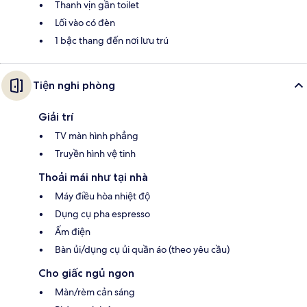
Thanh vịn gần toilet
Lối vào có đèn
1 bậc thang đến nơi lưu trú
Tiện nghi phòng
Giải trí
TV màn hình phẳng
Truyền hình vệ tinh
Thoải mái như tại nhà
Máy điều hòa nhiệt độ
Dụng cụ pha espresso
Ấm điện
Bàn ủi/dụng cụ ủi quần áo (theo yêu cầu)
Cho giấc ngủ ngon
Màn/rèm cản sáng