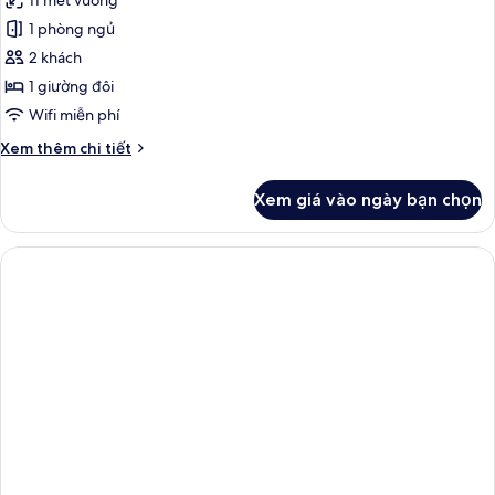
11 mét vuông
1 phòng ngủ
2 khách
1 giường đôi
Wifi miễn phí
Chi
Xem thêm chi tiết
tiết
khác
Xem giá vào ngày bạn chọn
của
Phòng
đôi
Superior,
1
giường
đôi,
phù
hợp
cho
người
khuyết
tật