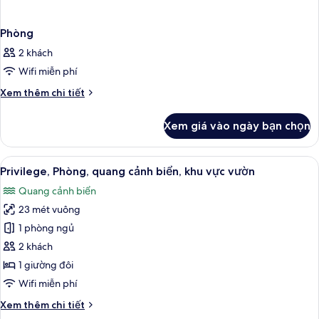
Phòng
2 khách
Wifi miễn phí
Chi
Xem thêm chi tiết
tiết
khác
Xem giá vào ngày bạn chọn
của
Phòng
Xem
Bộ đồ giường cao cấp, két bảo mật t
11
Privilege, Phòng, quang cảnh biển, khu vực vườn
tất
Quang cảnh biển
cả
23 mét vuông
ảnh
Privilege,
1 phòng ngủ
Phòng,
2 khách
quang
1 giường đôi
cảnh
Wifi miễn phí
biển,
Chi
Xem thêm chi tiết
khu
tiết