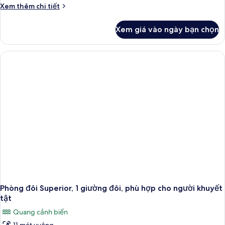
giường
Chi
Xem thêm chi tiết
đơn
tiết
khác
Xem giá vào ngày bạn chọn
của
Phòng
Superior,
2
giường
đơn
Phòng đôi Superior, 1 giường đôi, phù hợp cho người khuyết
tật
Quang cảnh biển