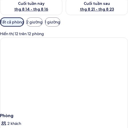
Kiểm tra lượng phòng cuối tuần này từ thg 8 14 - thg 8 16
Kiểm tra lượng phòng cuối tuần
Cuối tuần này
Cuối tuần sau
thg 8 14 - thg 8 16
thg 8 21 - thg 8 23
Bộ
Tất cả phòng
2 giường
1 giường
lọc
có
Hiển thị 12 trên 12 phòng
thể
dùng
để
lọc
tìm
phòng
Phòng
2 khách