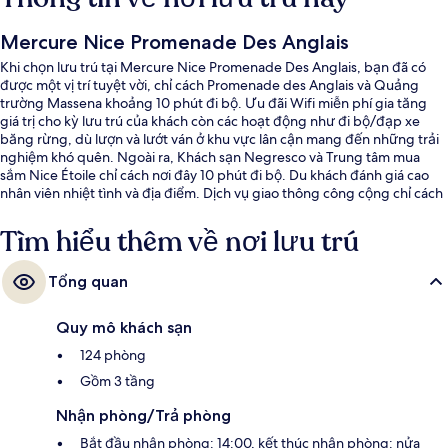
Mercure Nice Promenade Des Anglais
Khi chọn lưu trú tại Mercure Nice Promenade Des Anglais, bạn đã có
được một vị trí tuyệt vời, chỉ cách Promenade des Anglais và Quảng
trường Massena khoảng 10 phút đi bộ. Ưu đãi Wifi miễn phí gia tăng
giá trị cho kỳ lưu trú của khách còn các hoạt động như đi bộ/đạp xe
băng rừng, dù lượn và lướt ván ở khu vực lân cận mang đến những trải
nghiệm khó quên. Ngoài ra, Khách sạn Negresco và Trung tâm mua
sắm Nice Étoile chỉ cách nơi đây 10 phút đi bộ. Du khách đánh giá cao
nhân viên nhiệt tình và địa điểm. Dịch vụ giao thông công cộng chỉ cách
một quãng đi bộ ngắn: cách Ga Massena Tramway 7 phút và Bến xe
điện Opera - Vieille Ville 10 phút.
Tìm hiểu thêm về nơi lưu trú
Tổng quan
Quy mô khách sạn
124 phòng
Gồm 3 tầng
Nhận phòng/Trả phòng
Bắt đầu nhận phòng: 14:00, kết thúc nhận phòng: nửa