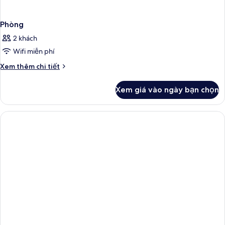
Phòng
2 khách
Wifi miễn phí
Chi
Xem thêm chi tiết
tiết
khác
Xem giá vào ngày bạn chọn
của
Phòng