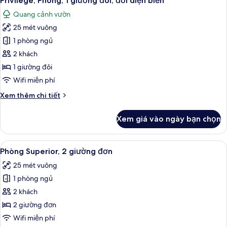
Privilege, Phòng, 1 giường đôi, đối diện biển
tất
giường
Quang cảnh vườn
đôi
cả
(City
25 mét vuông
ảnh
side)
Privilege,
1 phòng ngủ
Phòng,
2 khách
1
1 giường đôi
giường
Wifi miễn phí
đôi,
Chi
Xem thêm chi tiết
đối
tiết
diện
khác
Xem giá vào ngày bạn chọn
biển
của
Privilege,
Phòng,
Xem
Phòng Superior, 2 giường đơn | Bộ đồ
6
1
Phòng Superior, 2 giường đơn
tất
giường
25 mét vuông
đôi,
cả
đối
1 phòng ngủ
ảnh
diện
Phòng
2 khách
biển
Superior,
2 giường đơn
2
Wifi miễn phí