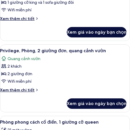
1 giường cỡ king và 1 sofa giường đôi
Phòng,
giường,
thành
ban
1
Wifi miễn phí
phố
công,
giường
Chi
Xem thêm chi tiết
quang
cỡ
tiết
cảnh
khác
king
thành
Xem giá vào ngày bạn chọn
của
phố
và
Privilege,
sofa
Phòng,
Xem
Bộ đồ giường cao cấp, két bảo mật t
7
giường,
1
Privilege, Phòng, 2 giường đơn, quang cảnh vườn
tất
giường
quang
Quang cảnh vườn
cỡ
cả
cảnh
king
2 khách
ảnh
vườn
và
Privilege,
2 giường đơn
sofa
Phòng,
giường,
Wifi miễn phí
quang
2
Chi
Xem thêm chi tiết
cảnh
giường
tiết
vườn
đơn,
khác
Xem giá vào ngày bạn chọn
của
quang
Privilege,
cảnh
Phòng,
Xem
Phòng phong cách cổ điển, 1 giường cỡ
vườn
8
2
Phòng phong cách cổ điển, 1 giường cỡ queen
tất
giường