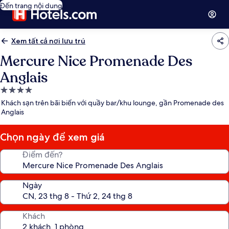
Đến trang nội dung
Xem tất cả nơi lưu trú
Mercure Nice Promenade Des
Anglais
Nơi
lưu
Khách sạn trên bãi biển với quầy bar/khu lounge, gần Promenade des
trú
Anglais
4.0
sao
Chọn ngày để xem giá
Điểm đến?
Ngày
Khách