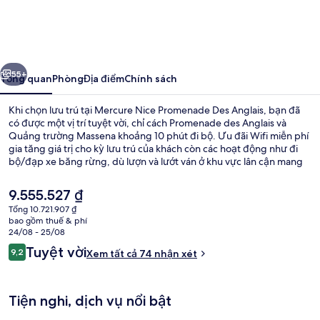
Nice
Promenade
Des
ước
Tiếp
Anglais
55+
Tổng quan
Phòng
Địa điểm
Chính sách
Khi chọn lưu trú tại Mercure Nice Promenade Des Anglais, bạn đã
có được một vị trí tuyệt vời, chỉ cách Promenade des Anglais và
Quảng trường Massena khoảng 10 phút đi bộ. Ưu đãi Wifi miễn phí
gia tăng giá trị cho kỳ lưu trú của khách còn các hoạt động như đi
bộ/đạp xe băng rừng, dù lượn và lướt ván ở khu vực lân cận mang
đến những trải nghiệm khó quên. Ngoài ra, Khách sạn Negresco và
Trung tâm mua sắm Nice Étoile chỉ cách nơi đây 10 phút đi bộ. Du
Giá
9.555.527 ₫
khách đánh giá cao nhân viên nhiệt tình và địa điểm. Dịch vụ giao
hiện
Tổng 10.721.907 ₫
thông công cộng chỉ cách một quãng đi bộ ngắn: cách Ga Massena
tại
bao gồm thuế & phí
Tramway 7 phút và Bến xe điện Opera - Vieille Ville 10 phút.
Khác
là
24/08 - 25/08
9.555.527 ₫
Nhận
Tuyệt vời
9,2
Xem tất cả 74 nhận xét
9,2 trên 10,
xét
Tiện nghi, dịch vụ nổi bật