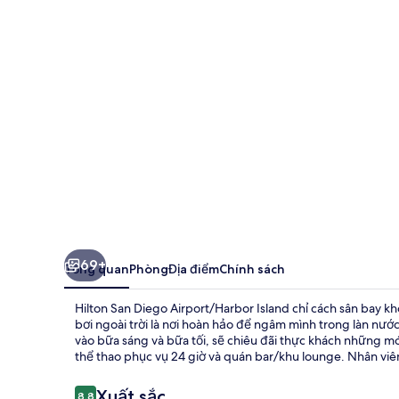
Diego
Airport/Harbor
Island
69+
Tổng quan
Phòng
Địa điểm
Chính sách
Hilton San Diego Airport/Harbor Island chỉ cách sân bay k
bơi ngoài trời là nơi hoàn hảo để ngâm mình trong làn nư
vào bữa sáng và bữa tối, sẽ chiêu đãi thực khách những m
thể thao phục vụ 24 giờ và quán bar/khu lounge. Nhân viên
Nhận
Xuất sắc
8,8