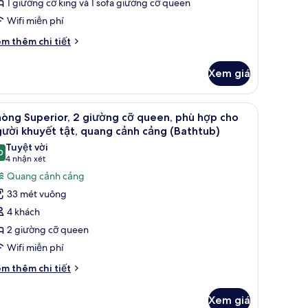
1 giường cỡ king và 1 sofa giường cỡ queen
hòng
Wifi miễn phí
gủ
i
m thêm chi tiết
́t
ác
Xem giá
a
hòng
ite,
em
Quang cảnh từ phòng
5
òng Superior, 2 giường cỡ queen, phù hợp cho
ất
hòng
ười khuyết tật, quang cảnh cảng (Bathtub)
gủ
ả
Tuyệt vời
0
nh
9,0 trên 10
(4
4 nhận xét
hòng
nhận
Quang cảnh cảng
uperior,
xét)
33 mét vuông
4 khách
iường
2 giường cỡ queen
ỡ
Wifi miễn phí
ueen,
hù
i
m thêm chi tiết
́t
ợp
ác
ho
Xem giá
a