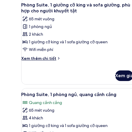
Xem
Quang cảnh từ phòng
7
1
Phòng Suite, 1 giường cỡ king và sofa giường, phù
tất
giường
hợp cho người khuyết tật
cỡ
cả
65 mét vuông
king
ảnh
1 phòng ngủ
Phòng
2 khách
Suite,
1
1 giường cỡ king và 1 sofa giường cỡ queen
giường
Wifi miễn phí
cỡ
Chi
Xem thêm chi tiết
king
tiết
và
khác
của
sofa
Xem gi
Phòng
giường,
Suite,
phù
1
Xem
Phòng Suite, 1 phòng ngủ, qua
6
Phòng Suite, 1 phòng ngủ, quang cảnh cảng
giường
hợp
tất
cỡ
cho
Quang cảnh cảng
cả
king
người
65 mét vuông
ảnh
và
khuyết
sofa
Phòng
4 khách
giường,
tật
Suite,
1 giường cỡ king và 1 sofa giường cỡ queen
phù
1