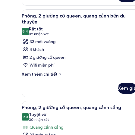
Superior,
du
2
thuyền
Xem
Bộ đồ giường cao cấp, nệm c
giường
4
Phòng, 2 giường cỡ queen, quang cảnh bến du
cỡ
tất
thuyền
queen,
cả
quang
Rất tốt
8,4
ảnh
8,4 trên 10
cảnh
(32
32 nhận xét
bến
Phòng,
nhận
33 mét vuông
du
2
xét)
4 khách
thuyền
giường
2 giường cỡ queen
cỡ
Wifi miễn phí
queen,
Chi
quang
Xem thêm chi tiết
tiết
cảnh
khác
bến
Xem gi
của
du
Phòng,
2
thuyền
Xem
Phòng, 2 giường cỡ queen, qua
4
giường
Phòng, 2 giường cỡ queen, quang cảnh cảng
tất
cỡ
Tuyệt vời
queen,
cả
9,0
9,0 trên 10
(30
30 nhận xét
quang
ảnh
nhận
Quang cảnh cảng
cảnh
Phòng,
xét)
bến