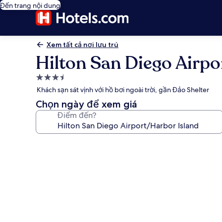
Đến trang nội dung
Xem tất cả nơi lưu trú
Hilton San Diego Airpo
Nơi
lưu
Khách sạn sát vịnh với hồ bơi ngoài trời, gần Đảo Shelter
trú
Chọn ngày để xem giá
3.5
Điểm đến?
sao
Thư
viện
ảnh
về
Hilton
San