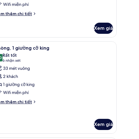
Wifi miễn phí
i
m thêm chi tiết
́t
ác
Xem giá
a
ng
oom
ệm bông, minibar
em
Bộ đồ giường cao cấp, nệm có lớp đệm bông
4
th
òng, 1 giường cỡ king
ất
rbor
Rất tốt
ew
ả
0
8,0 trên 10
(6
6 nhận xét
nh
nhận
33 mét vuông
hòng,
xét)
2 khách
1 giường cỡ king
iường
Wifi miễn phí
ỡ
ing
i
m thêm chi tiết
́t
ác
a
òng,
Xem giá
ường