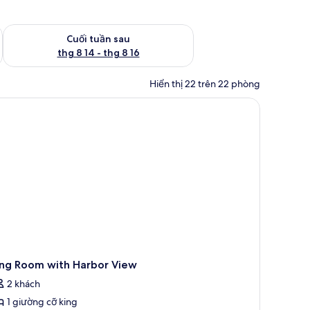
 thg 8 7 - thg 8 9
Kiểm tra lượng phòng cuối tuần tới từ thg 8 14 - thg 8 16
Cuối tuần sau
thg 8 14 - thg 8 16
Hiển thị 22 trên 22 phòng
ing Room with Harbor View
2 khách
1 giường cỡ king