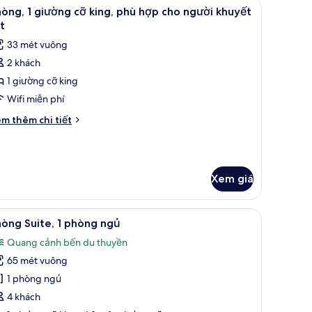
ệm bông, minibar
em
Bộ đồ giường cao cấp, nệm có lớp đệm bông
6
òng, 1 giường cỡ king, phù hợp cho người khuyết
ng
ất
t
ả
33 mét vuông
nh
2 khách
hòng,
1 giường cỡ king
iường
Wifi miễn phí
ỡ
i
m thêm chi tiết
ing,
́t
ác
hù
a
ợp
òng,
ho
Xem giá
gười
ường
huyết
ệm bông, minibar
em
Phòng Suite, 1 phòng ngủ | Quang cảnh từ 
ng,
7
òng Suite, 1 phòng ngủ
ật
ất
hù
Quang cảnh bến du thuyền
ợp
ả
o
65 mét vuông
nh
ười
hòng
1 phòng ngủ
uyết
ite,
t
4 khách