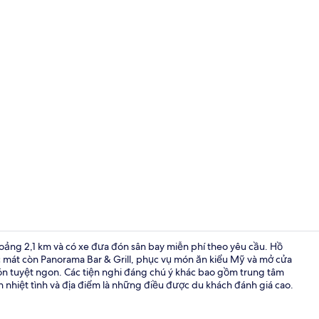
Phòng, 1 giư
hoảng 2,1 km và có xe đưa đón sân bay miễn phí theo yêu cầu. Hồ
ớc mát còn Panorama Bar & Grill, phục vụ món ăn kiểu Mỹ và mở cửa
ón tuyệt ngon. Các tiện nghi đáng chú ý khác bao gồm trung tâm
Hiên
 nhiệt tình và địa điểm là những điều được du khách đánh giá cao.