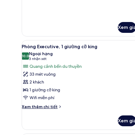
MARINA
VIEW-
PARLOR
Xem gi
Xem
Quang cảnh từ phòng
4
Phòng Executive, 1 giường cỡ king
tất
Ngoại hạng
cả
10,0
10,0 trên 10
(3
3 nhận xét
ảnh
nhận
Quang cảnh bến du thuyền
Phòng
xét)
33 mét vuông
Executive,
2 khách
1
1 giường cỡ king
giường
Wifi miễn phí
cỡ
king
Chi
Xem thêm chi tiết
tiết
khác
Xem gi
của
Phòng
Executive,