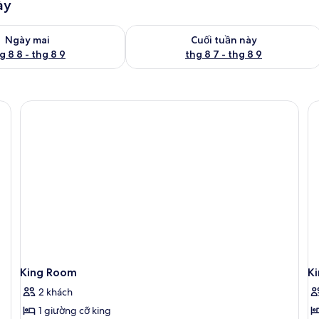
ày
g phòng ngày mai từ thg 8 8 - thg 8 9
Kiểm tra lượng phòng cuối tuần này từ
Ngày mai
Cuối tuần này
g 8 8 - thg 8 9
thg 8 7 - thg 8 9
ó lớp đệm bông, minibar
King Room
K
2 khách
1 giường cỡ king