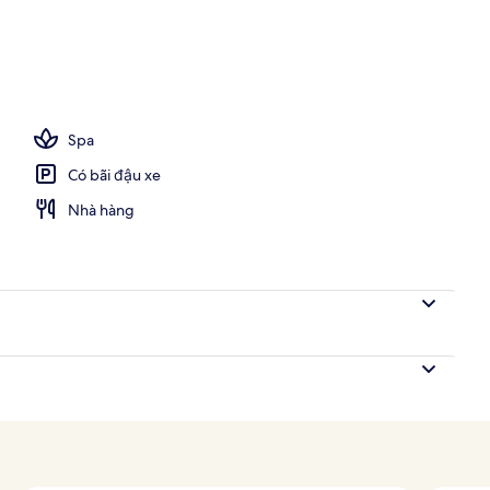
m, ban công (Collection - Cathedral View) | 1 phòng ngủ, két bảo mật tại 
Spa
Có bãi đậu xe
Nhà hàng