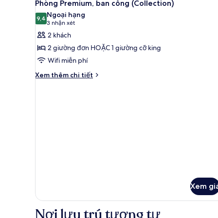
5
Phòng Premium, ban công (Collection)
tất
Ngoại hạng
cả
9,4
9,4 trên 10
(3
3 nhận xét
ảnh
nhận
2 khách
Phòng
xét)
2 giường đơn HOẶC 1 giường cỡ king
Premium,
Wifi miễn phí
ban
Chi
công
Xem thêm chi tiết
tiết
(Collection)
khác
của
Phòng
Premium,
ban
công
(Collection)
Xem gi
Nơi lưu trú tương tự