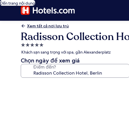
Đến trang nội dung
Xem tất cả nơi lưu trú
Radisson Collection Hot
Nơi
lưu
Khách sạn sang trọng với spa, gần Alexanderplatz
trú
Chọn ngày để xem giá
5.0
Điểm đến?
sao
Thư
viện
ảnh
về
Radisson
Collection