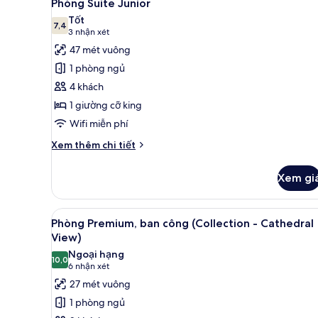
9
Phòng Suite Junior
tất
Tốt
cả
7,4
7,4 trên 10
(3
3 nhận xét
ảnh
nhận
47 mét vuông
Phòng
xét)
1 phòng ngủ
Suite
4 khách
Junior
1 giường cỡ king
Wifi miễn phí
Chi
Xem thêm chi tiết
tiết
khác
Xem gi
của
Phòng
Suite
Xem
Phòng Premium, ban công (Coll
11
Junior
Phòng Premium, ban công (Collection - Cathedral
tất
View)
cả
Ngoại hạng
10,0
ảnh
10,0 trên 10
(6
6 nhận xét
Phòng
nhận
27 mét vuông
Premium,
xét)
1 phòng ngủ
ban