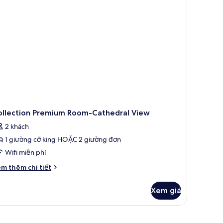
rium)
ollection Premium Room-Cathedral View
2 khách
1 giường cỡ king HOẶC 2 giường đơn
Wifi miễn phí
i
m thêm chi tiết
́t
ác
Xem giá
a
llection
remium
oom-