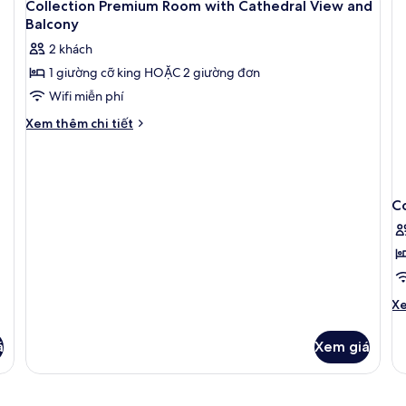
2
công
At
Collection Premium Room with Cathedral View and
tất
(Collection)
Balcony
cả
2 khách
ảnh
1 giường cỡ king HOẶC 2 giường đơn
Collection
Wifi miễn phí
Premium
Room
Chi
Xem thêm chi tiết
tiết
with
khác
Cathedral
của
View
Collection
and
Premium
C
Room
Balcony
with
Cathedral
View
and
Balcony
Ch
Xe
tiê
kh
á
Xem giá
củ
Co
P
R