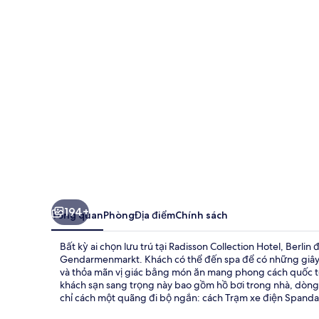
Hotel,
Berlin
194+
Tổng quan
Phòng
Địa điểm
Chính sách
Bất kỳ ai chọn lưu trú tại Radisson Collection Hotel, Berli
Gendarmenmarkt. Khách có thể đến spa để có những giây ph
và thỏa mãn vị giác bằng món ăn mang phong cách quốc tế ở
khách sạn sang trọng này bao gồm hồ bơi trong nhà, dòn
chỉ cách một quãng đi bộ ngắn: cách Trạm xe điện Spanda