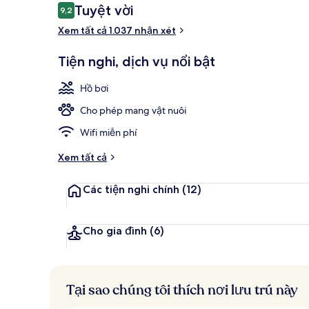
Nhận
Tuyệt vời
9,2
9,2 trên 10,
xét
Xem tất cả 1.037 nhận xét
Phòng Premiu
Tiện nghi, dịch vụ nổi bật
Hồ bơi
Cho phép mang vật nuôi
Wifi miễn phí
Xem tất cả
Các tiện nghi chính
(12)
Cho gia đình
(6)
Tại sao chúng tôi thích nơi lưu trú này