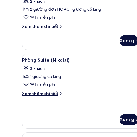
2 khách
công
2 giường đơn HOẶC 1 giường cỡ king
(Collection
Wifi miễn phí
-
Cathedral
Chi
Xem thêm chi tiết
tiết
View)
khác
Xem gi
của
Phòng
Premium,
Xem
Phòng Suite (Nikolai) | 1 phò
4
ban
Phòng Suite (Nikolai)
tất
công
3 khách
(Collection
cả
-
1 giường cỡ king
ảnh
Cathedral
Phòng
Wifi miễn phí
View)
Suite
Chi
Xem thêm chi tiết
(Nikolai)
tiết
khác
của
Phòng
Xem gi
Suite
(Nikolai)
Xem
1 phòng ngủ, két bảo mật tại