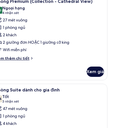
7
o
òng Premium (Collection - Cathedral View)
ất
a
Ngoại hạng
nh
ả
6
9,6 trên 10
(4
4 nhận xét
nh
nhận
27 mét vuông
hòng
xét)
1 phòng ngủ
remium
2 khách
Collection
2 giường đơn HOẶC 1 giường cỡ king
Wifi miễn phí
athedral
iew)
i
m thêm chi tiết
́t
ác
Xem giá
a
hòng
remium
rèm cản sáng
g ngủ, két bảo mật tại phòng, bàn, màn/rèm cản sáng
em
1 phòng ngủ, két bảo mật tại phòng, bàn, m
6
ollection
òng Suite dành cho gia đình
ất
Tốt
thedral
ả
4
7,4 trên 10
(3
3 nhận xét
ew)
nh
nhận
47 mét vuông
hòng
xét)
1 phòng ngủ
uite
4 khách
ành