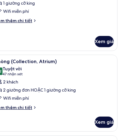
1 giường cỡ king
ho
Wifi miễn phí
ia
ình
i
m thêm chi tiết
́t
ác
a
Xem giá
hòng
ite
ành
ng ngủ, két bảo mật tại phòng, bàn, màn/rèm cản sáng
em
1 phòng ngủ, két bảo mật tại phòng, bàn, m
o
8
òng (Collection, Atrium)
ất
a
Tuyệt vời
nh
ả
2
9,2 trên 10
(47
47 nhận xét
nh
nhận
2 khách
hòng
xét)
2 giường đơn HOẶC 1 giường cỡ king
ollection,
Wifi miễn phí
trium)
i
m thêm chi tiết
́t
ác
Xem giá
a
hòng
ollection,
 bàn, màn/rèm cản sáng