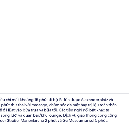
Video của nh
n đều chỉ mất khoảng 15 phút đi bộ là đến được Alexanderplatz và
út thư thái với massage, chăm sóc da mặt hay trị liệu toàn thân
 HEat vào bữa trưa và bữa tối. Các tiện nghi nổi bật khác tại
Bữa sáng bu
g sông lười và quán bar/khu lounge. Dịch vụ giao thông công cộng
uer Straße-Marienkirche 2 phút và Ga Museumsinsel 5 phút.