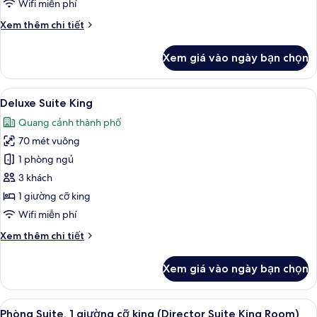
Premier
Wifi miễn phí
King
Chi
Xem thêm chi tiết
Room
tiết
khác
Xem giá vào ngày bạn chọn
của
Premier
King
Xem
Deluxe Suite King | Quang cảnh từ p
5
Room
Deluxe Suite King
tất
Quang cảnh thành phố
cả
70 mét vuông
ảnh
Deluxe
1 phòng ngủ
Suite
3 khách
King
1 giường cỡ king
Wifi miễn phí
Chi
Xem thêm chi tiết
tiết
khác
Xem giá vào ngày bạn chọn
của
Deluxe
Suite
Xem
Phòng Suite, 1 giường cỡ king (Direc
5
King
Phòng Suite, 1 giường cỡ king (Director Suite King Room)