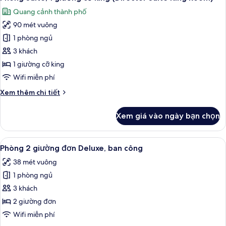
tất
Quang cảnh thành phố
cả
90 mét vuông
ảnh
Phòng
1 phòng ngủ
Suite,
3 khách
1
1 giường cỡ king
giường
Wifi miễn phí
cỡ
Chi
Xem thêm chi tiết
king
tiết
(Director
khác
Xem giá vào ngày bạn chọn
Suite
của
Phòng
King
Suite,
Xem
Phòng 2 giường đơn Deluxe, ban công
Room)
6
1
Phòng 2 giường đơn Deluxe, ban công
tất
giường
38 mét vuông
cỡ
cả
king
1 phòng ngủ
ảnh
(Director
Phòng
3 khách
Suite
2
King
2 giường đơn
Room)
giường
Wifi miễn phí
đơn