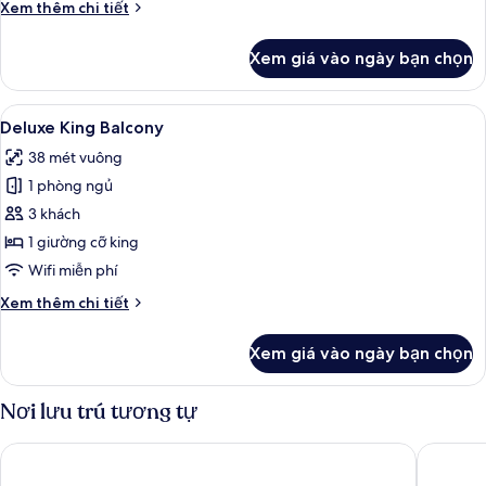
Chi
Xem thêm chi tiết
Deluxe,
tiết
ban
khác
Xem giá vào ngày bạn chọn
của
công
Phòng
2
Xem
Deluxe King Balcony | Quang cảnh t
5
giường
Deluxe King Balcony
tất
đơn
38 mét vuông
Deluxe,
cả
ban
1 phòng ngủ
ảnh
công
Deluxe
3 khách
King
1 giường cỡ king
Balcony
Wifi miễn phí
Chi
Xem thêm chi tiết
tiết
khác
Xem giá vào ngày bạn chọn
của
Deluxe
King
Nơi lưu trú tương tự
Balcony
Khách sạn Rex
Hotel Ni