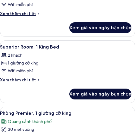
King
Wifi miễn phí
Chi
Xem thêm chi tiết
tiết
khác
Xem giá vào ngày bạn chọn
của
Residence
Club
Xem
Két bảo mật tại phòng, bàn, màn/rèm
4
Premier
Superior Room, 1 King Bed
tất
King
2 khách
cả
1 giường cỡ king
ảnh
Superior
Wifi miễn phí
Room,
Chi
Xem thêm chi tiết
1
tiết
khác
King
Xem giá vào ngày bạn chọn
của
Bed
Superior
Room,
Xem
Két bảo mật tại phòng, bàn, màn/rèm
5
1
Phòng Premier, 1 giường cỡ king
tất
King
Quang cảnh thành phố
Bed
cả
30 mét vuông
ảnh