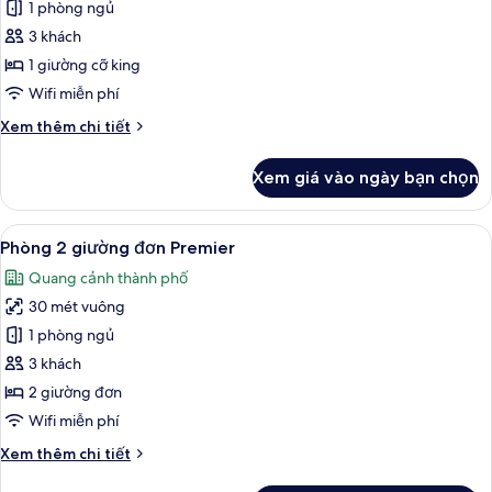
Phòng
1 phòng ngủ
Premier,
3 khách
1
1 giường cỡ king
giường
Wifi miễn phí
cỡ
Chi
Xem thêm chi tiết
king
tiết
khác
Xem giá vào ngày bạn chọn
của
Phòng
Premier,
Xem
Phòng 2 giường đơn Premier | Quang
5
1
Phòng 2 giường đơn Premier
tất
giường
Quang cảnh thành phố
cỡ
cả
king
30 mét vuông
ảnh
Phòng
1 phòng ngủ
2
3 khách
giường
2 giường đơn
đơn
Wifi miễn phí
Premier
Chi
Xem thêm chi tiết
tiết
khác