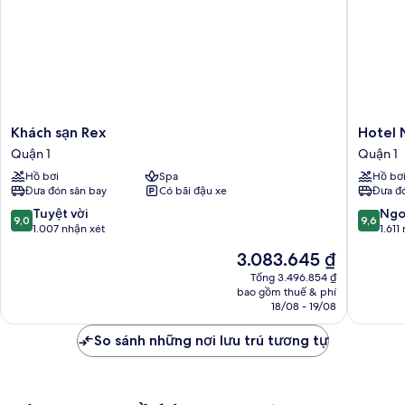
Khách
Hotel
Khách sạn Rex
Hotel 
sạn
Nikko
Quận 1
Quận 1
Rex
Saigon
Hồ bơi
Spa
Hồ bơ
Quận
Quận
Đưa đón sân bay
Có bãi đậu xe
Đưa đó
1
1
9.0
9.6
Tuyệt vời
Ngo
9,0
9,6
trên
trên
1.007 nhận xét
1.611
10,
10,
Giá
3.083.645 ₫
Tuyệt
Ngoại
hiện
vời,
hạng,
Tổng 3.496.854 ₫
tại
bao gồm thuế & phí
1.007
1.611
là
18/08 - 19/08
nhận
nhận
3.083.645 ₫
xét
xét
So sánh những nơi lưu trú tương tự