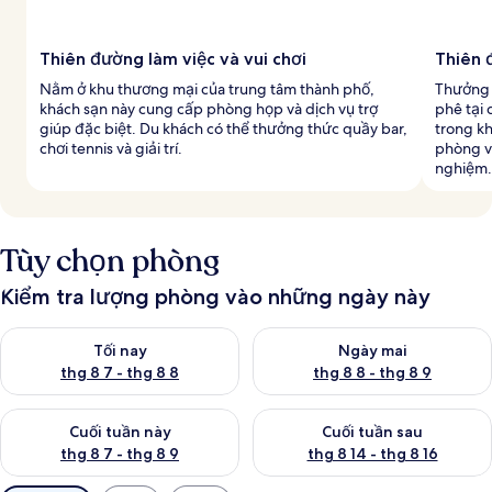
Thiên đường làm việc và vui chơi
Thiên 
Nằm ở khu thương mại của trung tâm thành phố,
Thưởng t
khách sạn này cung cấp phòng họp và dịch vụ trợ
phê tại
giúp đặc biệt. Du khách có thể thưởng thức quầy bar,
trong k
chơi tennis và giải trí.
phòng và
nghiệm.
Tùy chọn phòng
Kiểm tra lượng phòng vào những ngày này
Kiểm tra lượng phòng tối nay từ thg 8 7 - thg 8 8
Kiểm tra lượng phòng ngày mai
Tối nay
Ngày mai
thg 8 7 - thg 8 8
thg 8 8 - thg 8 9
Kiểm tra lượng phòng cuối tuần này từ thg 8 7 - thg 8 9
Kiểm tra lượng phòng cuối tuần
Cuối tuần này
Cuối tuần sau
thg 8 7 - thg 8 9
thg 8 14 - thg 8 16