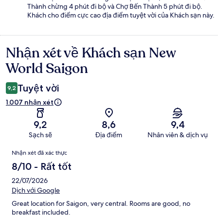
Thành chừng 4 phút đi bộ và Chợ Bến Thành 5 phút đi bộ.
Khách cho điểm cực cao địa điểm tuyệt vời của Khách sạn này.
Nhận xét về Khách sạn New
Nhận
xét
World Saigon
Tuyệt vời
9,2
1.007 nhận xét
9,2
8,6
9,4
Sạch sẽ
Địa điểm
Nhân viên & dịch vụ
Nhận
Nhận xét đã xác thực
xét
8/10 - Rất tốt
22/07/2026
Dịch với Google
Great location for Saigon, very central. Rooms are good, no
breakfast included.