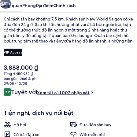
Saigon
111+
Tổng quan
Phòng
Địa điểm
Chính sách
Chỉ cách sân bay khoảng 7,5 km, Khách sạn New World Saigon có xe
đưa đón 24 giờ. Sau khi tận hưởng phút vui ở hồ bơi ngoài trời, bạn
có thể thưởng thức đồ ăn ngon ở một trong 2 nhà hàng hoặc thư
giãn bên ly đồ uống tại 2 quán bar/khu lounge. Quán bar cạnh hồ
bơi, trung tâm thể thao và tiệm/cửa hàng đồ ăn nhanh là những tiện
nghi đáng chú ý khác tại khách sạn sang trọng này. Nhân viên nhiệt
tình và địa điểm là những điều ghi dấu ấn trong lòng du khách. Dịch
VIP Access
vụ giao thông công cộng chỉ cách một quãng đi bộ ngắn: cách Ga
Bến Thành 4 phút và Nhà hát Thành phố Hồ Chí Minh 11 phút.
Giá
3.888.000 ₫
Ngoại thất
hiện
Tổng 4.450.982 ₫
tại
bao gồm thuế & phí
là
09/08 - 10/08
3.888.000 ₫
Nhận
Tuyệt vời
9,2
Xem tất cả 1.007 nhận xét
9,2 trên 10,
xét
Tiện nghi, dịch vụ nổi bật
Hồ bơi
Đưa đón sân bay
Có bãi đậu xe
Wifi miễn phí