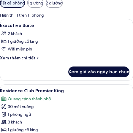
Bộ
Tất cả phòng
1 giường
2 giường
lọc
có
Hiển thị 11 trên 11 phòng
thể
Xem
Két bảo mật tại phòng, bàn, màn/rèm
10
Executive Suite
dùng
tất
để
2 khách
cả
lọc
1 giường cỡ king
ảnh
tìm
Executive
Wifi miễn phí
phòng
Suite
Chi
Xem thêm chi tiết
tiết
khác
Xem giá vào ngày bạn chọn
của
Executive
Suite
Xem
Residence Club Premier King | Két bả
5
Residence Club Premier King
tất
Quang cảnh thành phố
cả
30 mét vuông
ảnh
Residence
1 phòng ngủ
Club
3 khách
Premier
1 giường cỡ king