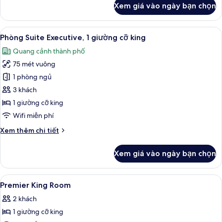
Xem giá vào ngày bạn chọn
của
Phòng
2
Xem
Phòng Suite Executive, 1 giường cỡ k
6
giường
Phòng Suite Executive, 1 giường cỡ king
tất
đơn
Quang cảnh thành phố
Premier
cả
75 mét vuông
ảnh
Phòng
1 phòng ngủ
Suite
3 khách
Executive,
1 giường cỡ king
1
Wifi miễn phí
giường
Chi
Xem thêm chi tiết
cỡ
tiết
king
khác
Xem giá vào ngày bạn chọn
của
Phòng
Suite
Xem
Két bảo mật tại phòng, bàn, màn/rèm
5
Executive,
Premier King Room
tất
1
2 khách
giường
cả
cỡ
1 giường cỡ king
ảnh
king