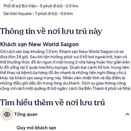
Phố đi bộ Bùi Viện
- 5 phút đi bộ
- 0.5 km
Sài Gòn Square
- 7 phút đi bộ
- 0.6 km
Thông tin về nơi lưu trú này
Khách sạn New World Saigon
Chỉ cách sân bay khoảng 7,5 km, Khách sạn New World Saigon có xe
đưa đón 24 giờ. Sau khi tận hưởng phút vui ở hồ bơi ngoài trời, bạn có
thể thưởng thức đồ ăn ngon ở một trong 2 nhà hàng hoặc thư giãn bên
ly đồ uống tại 2 quán bar/khu lounge. Quán bar cạnh hồ bơi, trung tâm
thể thao và tiệm/cửa hàng đồ ăn nhanh là những tiện nghi đáng chú ý
khác tại khách sạn sang trọng này. Nhân viên nhiệt tình và địa điểm là
những điều ghi dấu ấn trong lòng du khách. Dịch vụ giao thông công
cộng chỉ cách một quãng đi bộ ngắn: cách Ga Bến Thành 4 phút và Nhà
hát Thành phố Hồ Chí Minh 11 phút.
Tìm hiểu thêm về nơi lưu trú
Tổng quan
Quy mô khách sạn