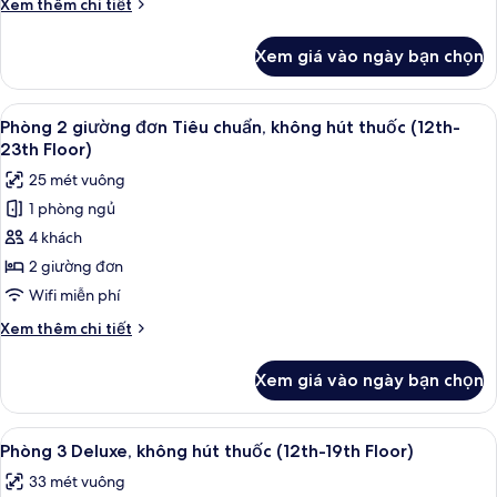
Chi
Xem thêm chi tiết
hút
tiết
thuốc
khác
Xem giá vào ngày bạn chọn
của
(13th-
Phòng
23th
đôi,
Xem
1 phòng ngủ, két bảo mật tại phòng,
Floor)
8
không
Phòng 2 giường đơn Tiêu chuẩn, không hút thuốc (12th-
tất
hút
23th Floor)
thuốc
cả
25 mét vuông
(13th-
ảnh
23th
1 phòng ngủ
Phòng
Floor)
4 khách
2
giường
2 giường đơn
đơn
Wifi miễn phí
Tiêu
Chi
Xem thêm chi tiết
chuẩn,
tiết
không
khác
Xem giá vào ngày bạn chọn
của
hút
Phòng
thuốc
2
Xem
1 phòng ngủ, két bảo mật tại phòng,
(12th-
7
giường
Phòng 3 Deluxe, không hút thuốc (12th-19th Floor)
tất
đơn
23th
33 mét vuông
Tiêu
cả