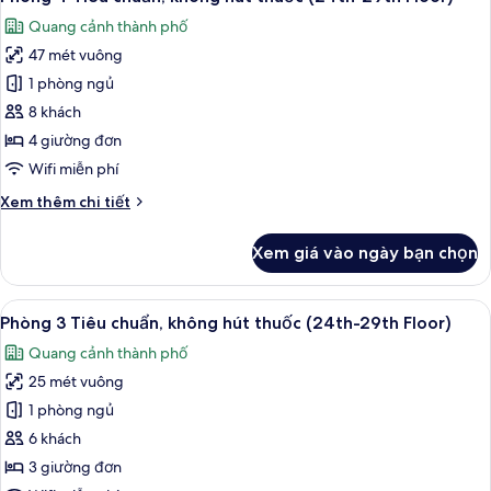
tất
không
Quang cảnh thành phố
hút
cả
thuốc
47 mét vuông
ảnh
(25th-
Phòng
1 phòng ngủ
29th
4
Floor)
8 khách
Tiêu
4 giường đơn
chuẩn,
Wifi miễn phí
không
Chi
Xem thêm chi tiết
hút
tiết
thuốc
khác
Xem giá vào ngày bạn chọn
(24th-
của
Phòng
29th
4
Xem
1 phòng ngủ, két bảo mật tại phòng,
Floor)
9
Tiêu
Phòng 3 Tiêu chuẩn, không hút thuốc (24th-29th Floor)
tất
chuẩn,
Quang cảnh thành phố
không
cả
hút
25 mét vuông
ảnh
thuốc
Phòng
1 phòng ngủ
(24th-
3
29th
6 khách
Floor)
Tiêu
3 giường đơn
chuẩn,