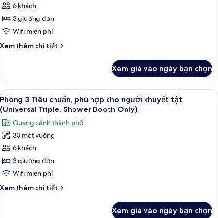
Floor)
chuẩn,
6 khách
ảnh
không
Phòng
3 giường đơn
hút
3
thuốc
Wifi miễn phí
(12th-
Deluxe,
Chi
Xem thêm chi tiết
23th
không
tiết
Floor)
hút
khác
Xem giá vào ngày bạn chọn
của
thuốc
Phòng
(12th-
3
Xem
Phòng 3 Tiêu chuẩn, phù hợp cho ngườ
19th
8
Deluxe,
Phòng 3 Tiêu chuẩn, phù hợp cho người khuyết tật
tất
không
Floor)
(Universal Triple, Shower Booth Only)
hút
cả
Quang cảnh thành phố
thuốc
ảnh
(12th-
33 mét vuông
Phòng
19th
6 khách
3
Floor)
Tiêu
3 giường đơn
chuẩn,
Wifi miễn phí
phù
Chi
Xem thêm chi tiết
hợp
tiết
cho
khác
Xem giá vào ngày bạn chọn
của
người