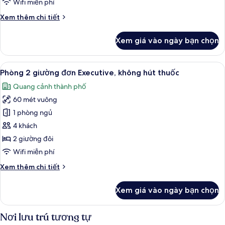
Wifi miễn phí
không
Chi
Xem thêm chi tiết
hút
tiết
thuốc
khác
Xem giá vào ngày bạn chọn
(24th-
của
Phòng
29th
3
Xem
Phòng 2 giường đơn Executive, không
Floor)
7
Tiêu
Phòng 2 giường đơn Executive, không hút thuốc
tất
chuẩn,
Quang cảnh thành phố
không
cả
hút
60 mét vuông
ảnh
thuốc
Phòng
1 phòng ngủ
(24th-
2
29th
4 khách
Floor)
giường
2 giường đôi
đơn
Wifi miễn phí
Executive,
Chi
Xem thêm chi tiết
không
tiết
hút
khác
Xem giá vào ngày bạn chọn
thuốc
của
Phòng
2
Nơi lưu trú tương tự
giường