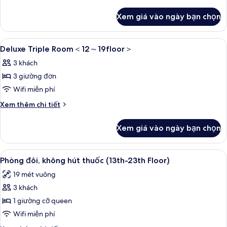
Room
tiết
khác
＜
Xem giá vào ngày bạn chọn
của
12
Standard
～
Triple
Xem
1 phòng ngủ, két bảo mật tại phòng,
6
Room
Deluxe Triple Room＜12～19floor＞
23floor
tất
＜
＞
3 khách
12
cả
～
3 giường đơn
ảnh
23floor
Deluxe
Wifi miễn phí
＞
Triple
Chi
Xem thêm chi tiết
Room
tiết
khác
＜
Xem giá vào ngày bạn chọn
của
12
Deluxe
～
Triple
Xem
1 phòng ngủ, két bảo mật tại phòng,
8
Room
Phòng đôi, không hút thuốc (13th-23th Floor)
19floor
tất
＜
＞
19 mét vuông
12
cả
～
3 khách
ảnh
19floor
Phòng
1 giường cỡ queen
＞
đôi,
Wifi miễn phí
không