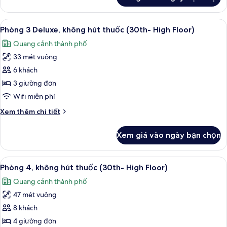
của
hút
Phòng
thuốc
3
Xem
1 phòng ngủ, két bảo mật tại phòng,
(12th-
9
Tiêu
Phòng 3 Deluxe, không hút thuốc (30th- High Floor)
tất
chuẩn,
23th
Quang cảnh thành phố
không
cả
Floor)
hút
33 mét vuông
ảnh
thuốc
Phòng
6 khách
(12th-
3
23th
3 giường đơn
Floor)
Deluxe,
Wifi miễn phí
không
Chi
Xem thêm chi tiết
hút
tiết
thuốc
khác
Xem giá vào ngày bạn chọn
của
(30th-
Phòng
High
3
Xem
1 phòng ngủ, két bảo mật tại phòng,
Floor)
10
Deluxe,
Phòng 4, không hút thuốc (30th- High Floor)
tất
không
Quang cảnh thành phố
hút
cả
thuốc
47 mét vuông
ảnh
(30th-
Phòng
8 khách
High
4,
Floor)
4 giường đơn