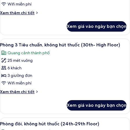
không
Wifi miễn phí
hút
Chi
Xem thêm chi tiết
thuốc
tiết
(30th-
khác
Xem giá vào ngày bạn chọn
của
High
Phòng
Floor)
4,
Xem
Phòng 3 Tiêu chuẩn, không hút thuốc 
10
không
Phòng 3 Tiêu chuẩn, không hút thuốc (30th- High Floor)
tất
hút
Quang cảnh thành phố
thuốc
cả
(30th-
25 mét vuông
ảnh
High
Phòng
6 khách
Floor)
3
3 giường đơn
Tiêu
Wifi miễn phí
chuẩn,
Chi
Xem thêm chi tiết
không
tiết
hút
khác
Xem giá vào ngày bạn chọn
của
thuốc
Phòng
(30th-
3
Xem
1 phòng ngủ, két bảo mật tại phòng,
High
9
Tiêu
Phòng đôi, không hút thuốc (24th-29th Floor)
tất
Floor)
chuẩn,