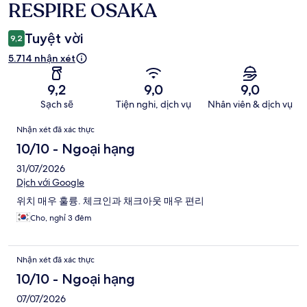
xét
RESPIRE OSAKA
Tuyệt vời
9,2
5.714 nhận xét
9,2
9,0
9,0
Sạch sẽ
Tiện nghi, dịch vụ
Nhân viên & dịch vụ
Nhận
Nhận xét đã xác thực
xét
10/10 - Ngoại hạng
31/07/2026
Dịch với Google
위치 매우 훌륭. 체크인과 채크아웃 매우 편리
Cho, nghỉ 3 đêm
Nhận xét đã xác thực
10/10 - Ngoại hạng
07/07/2026