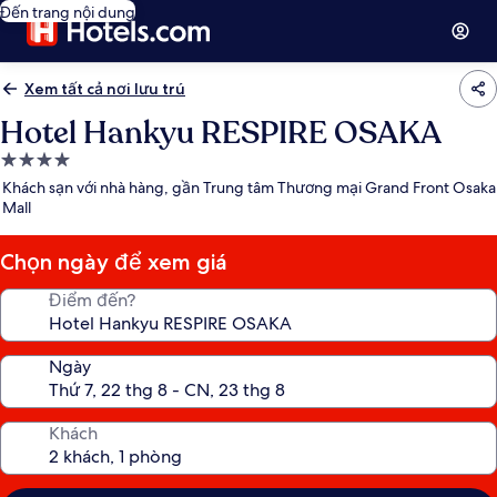
Đến trang nội dung
Xem tất cả nơi lưu trú
Hotel Hankyu RESPIRE OSAKA
Nơi
lưu
Khách sạn với nhà hàng, gần Trung tâm Thương mại Grand Front Osaka
trú
Mall
4.0
sao
Chọn ngày để xem giá
Điểm đến?
Ngày
Khách