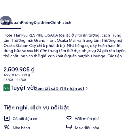
RESPIRE
OSAKA
ước
Tiếp
66+
Tổng quan
Phòng
Địa điểm
Chính sách
Hotel Hankyu RESPIRE OSAKA tọa lạc ở vị trí ấn tượng, cách Trung
tâm Thương mại Grand Front Osaka Mall và Trung tâm Thương mại
Osaka Station City chỉ 5 phút đi bộ. Nhà hàng cực kỳ hoàn hảo để
dùng bữa và sau khi đến trung tâm thể dục phục vụ 24 giờ rèn luyện
thể chất, bạn có thể giải cơn khát ở quán bar/khu lounge. Các tiện
nghi nổi trội khác bao gồm sân hiên và vườn. Lý do khách du lịch
thích vị trí trung tâm của nơi lưu trú vì tiện cho ngắm cảnh và chỉ cần
Giá
2.509.905 ₫
đi bộ một quãng ngắn là đến dịch vụ giao thông công cộng, cách
hiện
Tổng 3.175.030 ₫
Ga Umeda (Hankyu) 3 phút và Ga Higashi-Umeda 8 phút.
tại
23/08 - 24/08
Phòng 2 giường đơn Executive, không
là
Nhận
Tuyệt vời
9,2
Xem tất cả 5.714 nhận xét
2.509.905 ₫
9,2 trên 10,
xét
Tiện nghi, dịch vụ nổi bật
Có bãi đậu xe
Wifi miễn phí
Nhà hàng
Máy điều hòa