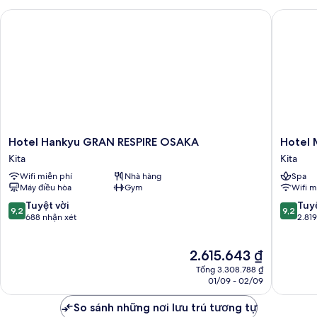
đơn
Hotel Hankyu GRAN RESPIRE OSAKA
Hotel Mo
Executive,
không
hút
thuốc
Hotel
Hotel
Hotel Hankyu GRAN RESPIRE OSAKA
Hotel 
Hankyu
Monter
Kita
Kita
GRAN
Le
Wifi miễn phí
Nhà hàng
Spa
RESPIRE
Frere
Máy điều hòa
Gym
Wifi m
OSAKA
Osaka
Kita
Kita
9.2
9.2
Tuyệt vời
Tuyệ
9,2
9,2
trên
trên
688 nhận xét
2.81
10,
10,
Tuyệt
Tuyệt
Giá
2.615.643 ₫
vời,
vời,
hiện
688
2.819
Tổng 3.308.788 ₫
tại
nhận
nhận
01/09 - 02/09
là
xét
xét
2.615.643 ₫
So sánh những nơi lưu trú tương tự