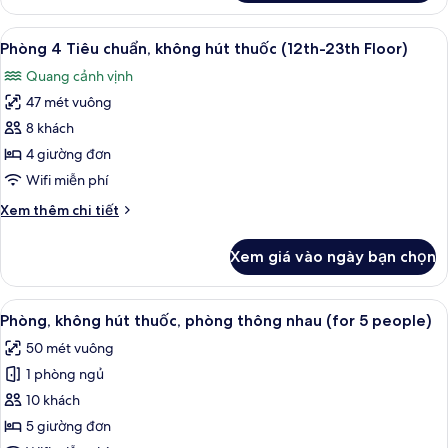
Phòng
khuyết
3
Xem
1 phòng ngủ, két bảo mật tại phòng,
tật
9
Tiêu
Phòng 4 Tiêu chuẩn, không hút thuốc (12th-23th Floor)
tất
chuẩn,
(Universal
Quang cảnh vịnh
phù
cả
Triple,
hợp
47 mét vuông
ảnh
Shower
cho
Phòng
8 khách
Booth
người
4
khuyết
4 giường đơn
Only)
tật
Tiêu
Wifi miễn phí
(Universal
chuẩn,
Triple,
Chi
Xem thêm chi tiết
không
Shower
tiết
hút
Booth
khác
Xem giá vào ngày bạn chọn
Only)
của
thuốc
Phòng
(12th-
4
Xem
Phòng, không hút thuốc, phòng thông
23th
6
Tiêu
Phòng, không hút thuốc, phòng thông nhau (for 5 people)
tất
Floor)
chuẩn,
50 mét vuông
không
cả
hút
1 phòng ngủ
ảnh
thuốc
Phòng,
10 khách
(12th-
không
23th
5 giường đơn
Floor)
hút