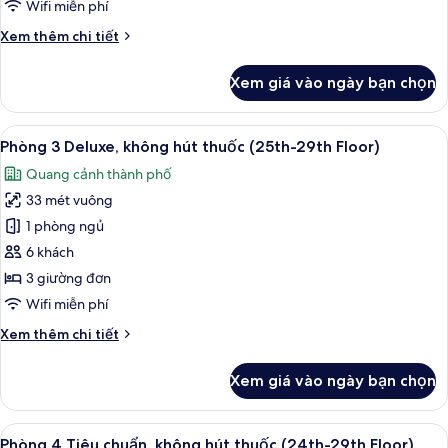
Tiêu
Wifi miễn phí
chuẩn,
Chi
Xem thêm chi tiết
không
tiết
hút
khác
Xem giá vào ngày bạn chọn
của
thuốc
Phòng
(24th-
2
Xem
1 phòng ngủ, két bảo mật tại phòng,
29th
7
giường
Phòng 3 Deluxe, không hút thuốc (25th-29th Floor)
tất
Floor)
đơn
Quang cảnh thành phố
Tiêu
cả
chuẩn,
33 mét vuông
ảnh
không
Phòng
1 phòng ngủ
hút
3
thuốc
6 khách
(24th-
Deluxe,
3 giường đơn
29th
không
Wifi miễn phí
Floor)
hút
Chi
Xem thêm chi tiết
thuốc
tiết
(25th-
khác
Xem giá vào ngày bạn chọn
29th
của
Phòng
Floor)
3
Xem
1 phòng ngủ, két bảo mật tại phòng,
8
Deluxe,
Phòng 4 Tiêu chuẩn, không hút thuốc (24th-29th Floor)