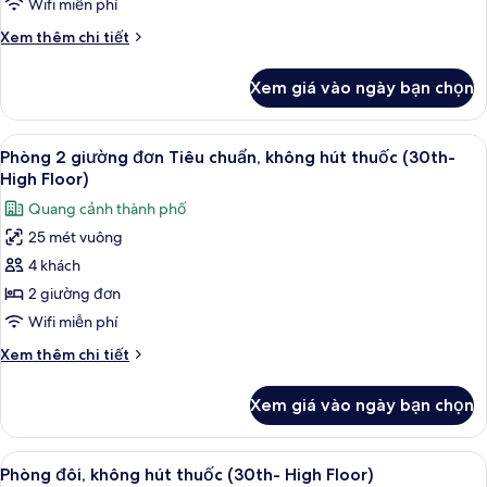
Wifi miễn phí
thuốc,
Chi
Xem thêm chi tiết
phòng
tiết
thông
khác
Xem giá vào ngày bạn chọn
của
nhau
Phòng,
(for
không
Xem
1 phòng ngủ, két bảo mật tại phòng,
5
11
hút
Phòng 2 giường đơn Tiêu chuẩn, không hút thuốc (30th-
tất
people)
thuốc,
High Floor)
phòng
cả
Quang cảnh thành phố
thông
ảnh
nhau
25 mét vuông
Phòng
(for
4 khách
2
5
people)
giường
2 giường đơn
đơn
Wifi miễn phí
Tiêu
Chi
Xem thêm chi tiết
chuẩn,
tiết
không
khác
Xem giá vào ngày bạn chọn
của
hút
Phòng
thuốc
2
Xem
1 phòng ngủ, két bảo mật tại phòng,
(30th-
11
giường
Phòng đôi, không hút thuốc (30th- High Floor)