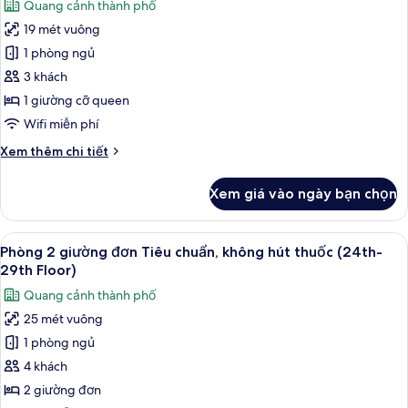
Quang cảnh thành phố
không
cả
hút
19 mét vuông
ảnh
thuốc
Phòng
1 phòng ngủ
(30th-
đôi,
High
3 khách
Floor)
không
1 giường cỡ queen
hút
Wifi miễn phí
thuốc
Chi
Xem thêm chi tiết
(24th-
tiết
29th
khác
Xem giá vào ngày bạn chọn
Floor)
của
Phòng
đôi,
Xem
1 phòng ngủ, két bảo mật tại phòng,
10
không
Phòng 2 giường đơn Tiêu chuẩn, không hút thuốc (24th-
tất
hút
29th Floor)
thuốc
cả
Quang cảnh thành phố
(24th-
ảnh
29th
25 mét vuông
Phòng
Floor)
1 phòng ngủ
2
giường
4 khách
đơn
2 giường đơn