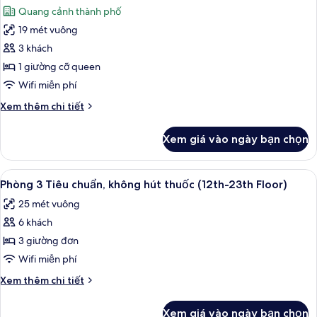
tất
đơn
High
Quang cảnh thành phố
Tiêu
cả
Floor)
chuẩn,
19 mét vuông
ảnh
không
Phòng
3 khách
hút
đôi,
thuốc
1 giường cỡ queen
(30th-
không
Wifi miễn phí
High
hút
Floor)
Chi
Xem thêm chi tiết
thuốc
tiết
(30th-
khác
Xem giá vào ngày bạn chọn
của
High
Phòng
Floor)
đôi,
Xem
1 phòng ngủ, két bảo mật tại phòng,
8
không
Phòng 3 Tiêu chuẩn, không hút thuốc (12th-23th Floor)
tất
hút
25 mét vuông
thuốc
cả
(30th-
6 khách
ảnh
High
Phòng
3 giường đơn
Floor)
3
Wifi miễn phí
Tiêu
Chi
Xem thêm chi tiết
chuẩn,
tiết
không
khác
Xem giá vào ngày bạn chọn