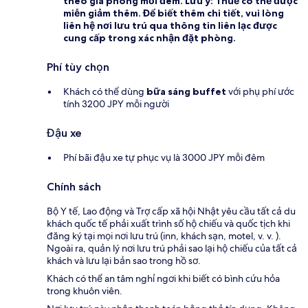
theo giá phòng mỗi đêm. Lưu ý: Thuế có thể được
miễn giảm thêm. Để biết thêm chi tiết, vui lòng
liên hệ nơi lưu trú qua thông tin liên lạc được
cung cấp trong xác nhận đặt phòng.
Phí tùy chọn
Khách có thể dùng
bữa sáng buffet
với phụ phí ước
tính 3200 JPY mỗi người
Đậu xe
Phí bãi đậu xe tự phục vụ là 3000 JPY mỗi đêm
Chính sách
Bộ Y tế, Lao động và Trợ cấp xã hội Nhật yêu cầu tất cả du
khách quốc tế phải xuất trình số hộ chiếu và quốc tịch khi
đăng ký tại mọi nơi lưu trú (inn, khách sạn, motel, v. v. ).
Ngoài ra, quản lý nơi lưu trú phải sao lại hộ chiếu của tất cả
khách và lưu lại bản sao trong hồ sơ.
Khách có thể an tâm nghỉ ngơi khi biết có bình cứu hỏa
trong khuôn viên.