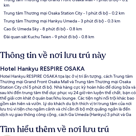
km
Trung tâm Thương mại Osaka Station City
- 1 phút đi bộ
- 0.2 km
Trung tâm Thương mại Hankyu Umeda
- 3 phút đi bộ
- 0.3 km
Cao ốc Umeda Sky
- 8 phút đi bộ
- 0.8 km
Đài quan sát Kuchu Teien
- 9 phút đi bộ
- 0.8 km
Thông tin về nơi lưu trú này
Hotel Hankyu RESPIRE OSAKA
Hotel Hankyu RESPIRE OSAKA tọa lạc ở vị trí ấn tượng, cách Trung tâm
Thương mại Grand Front Osaka Mall và Trung tâm Thương mại Osaka
Station City chỉ 5 phút đi bộ. Nhà hàng cực kỳ hoàn hảo để dùng bữa và
sau khi đến trung tâm thể dục phục vụ 24 giờ rèn luyện thể chất, bạn có
thể giải cơn khát ở quán bar/khu lounge. Các tiện nghi nổi trội khác bao
gồm sân hiên và vườn. Lý do khách du lịch thích vị trí trung tâm của nơi
lưu trú vì tiện cho ngắm cảnh và chỉ cần đi bộ một quãng ngắn là đến
dịch vụ giao thông công cộng, cách Ga Umeda (Hankyu) 3 phút và Ga
Higashi-Umeda 8 phút.
Tìm hiểu thêm về nơi lưu trú