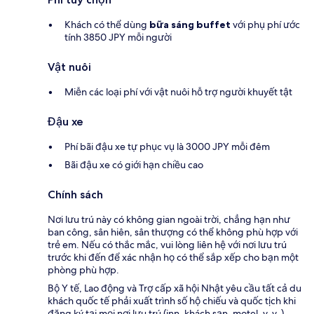
Khách có thể dùng
bữa sáng buffet
với phụ phí ước
tính 3850 JPY mỗi người
Vật nuôi
Miễn các loại phí với vật nuôi hỗ trợ người khuyết tật
Đậu xe
Phí bãi đậu xe tự phục vụ là 3000 JPY mỗi đêm
Bãi đậu xe có giới hạn chiều cao
Chính sách
Nơi lưu trú này có không gian ngoài trời, chẳng hạn như
ban công, sân hiên, sân thượng có thể không phù hợp với
trẻ em. Nếu có thắc mắc, vui lòng liên hệ với nơi lưu trú
trước khi đến để xác nhận họ có thể sắp xếp cho bạn một
phòng phù hợp.
Bộ Y tế, Lao động và Trợ cấp xã hội Nhật yêu cầu tất cả du
khách quốc tế phải xuất trình số hộ chiếu và quốc tịch khi
đăng ký tại mọi nơi lưu trú (inn, khách sạn, motel, v. v. ).