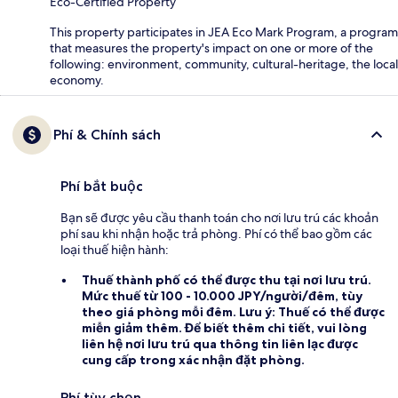
Eco-Certified Property
This property participates in JEA Eco Mark Program, a program
that measures the property's impact on one or more of the
following: environment, community, cultural-heritage, the local
economy.
Phí & Chính sách
Phí bắt buộc
Bạn sẽ được yêu cầu thanh toán cho nơi lưu trú các khoản
phí sau khi nhận hoặc trả phòng. Phí có thể bao gồm các
loại thuế hiện hành:
Thuế thành phố
có thể được thu tại nơi lưu trú.
Mức thuế từ 100 - 10.000 JPY/người/đêm, tùy
theo giá phòng mỗi đêm. Lưu ý: Thuế có thể được
miễn giảm thêm. Để biết thêm chi tiết, vui lòng
liên hệ nơi lưu trú qua thông tin liên lạc được
cung cấp trong xác nhận đặt phòng.
Phí tùy chọn