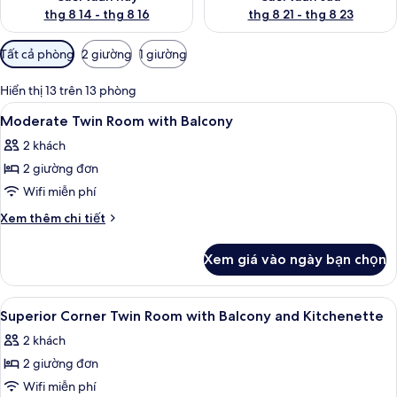
thg 8 14 - thg 8 16
thg 8 21 - thg 8 23
Bộ
Tất cả phòng
2 giường
1 giường
lọc
có
Hiển thị 13 trên 13 phòng
thể
Xem
Két bảo mật tại phòng, bàn, phòng c
9
Moderate Twin Room with Balcony
dùng
tất
để
2 khách
cả
lọc
2 giường đơn
ảnh
tìm
Moderate
Wifi miễn phí
phòng
Twin
Chi
Xem thêm chi tiết
Room
tiết
khác
with
Xem giá vào ngày bạn chọn
của
Balcony
Moderate
Twin
Xem
Két bảo mật tại phòng, bàn, phòng c
8
Room
Superior Corner Twin Room with Balcony and Kitchenette
tất
with
2 khách
Balcony
cả
2 giường đơn
ảnh
Superior
Wifi miễn phí