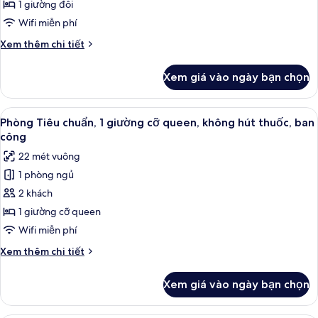
Tiêu
Non
1 giường đôi
Smoking
chuẩn,
Wifi miễn phí
1
Chi
Xem thêm chi tiết
giường
tiết
đôi,
khác
Xem giá vào ngày bạn chọn
của
không
Phòng
hút
Tiêu
Xem
Két bảo mật tại phòng, bàn, phòng c
thuốc,
6
chuẩn,
Phòng Tiêu chuẩn, 1 giường cỡ queen, không hút thuốc, ban
tất
ban
1
công
giường
cả
công
22 mét vuông
đôi,
ảnh
không
1 phòng ngủ
Phòng
hút
2 khách
Tiêu
thuốc,
ban
chuẩn,
1 giường cỡ queen
công
1
Wifi miễn phí
giường
Chi
Xem thêm chi tiết
cỡ
tiết
queen,
khác
Xem giá vào ngày bạn chọn
của
không
Phòng
hút
Tiêu