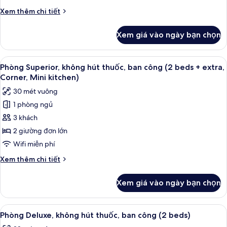
thuốc,
Chi
Xem thêm chi tiết
ban
tiết
công
khác
Xem giá vào ngày bạn chọn
của
(2
Phòng
beds
Superior,
Xem
Phòng Superior, không hút thuốc, ban 
+
6
không
Phòng Superior, không hút thuốc, ban công (2 beds + extra,
tất
hút
extra,
Corner, Mini kitchen)
thuốc,
cả
Corner)
30 mét vuông
ban
ảnh
công
1 phòng ngủ
Phòng
(2
3 khách
Superior,
beds
+
không
2 giường đơn lớn
extra,
hút
Wifi miễn phí
Corner)
thuốc,
Chi
Xem thêm chi tiết
ban
tiết
công
khác
Xem giá vào ngày bạn chọn
của
(2
Phòng
beds
Superior,
Xem
Phòng Deluxe, không hút thuốc, ban c
+
7
không
Phòng Deluxe, không hút thuốc, ban công (2 beds)
tất
hút
extra,