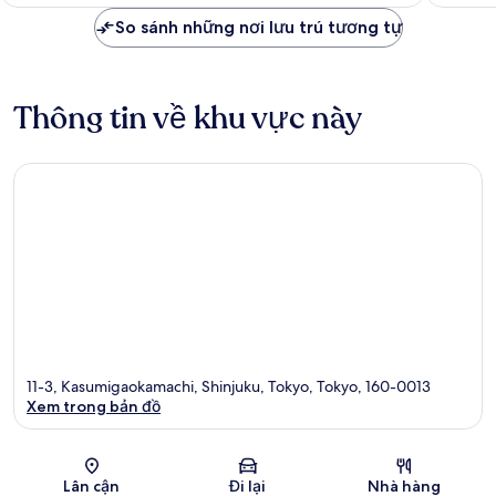
là
xét
xét
3.285.013 ₫
So sánh những nơi lưu trú tương tự
Thông tin về khu vực này
11-3, Kasumigaokamachi, Shinjuku, Tokyo, Tokyo, 160-0013
Xem trong bản đồ
Bản đồ
Lân cận
Đi lại
Nhà hàng