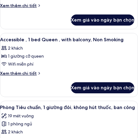
Corner
Chi
Xem thêm chi tiết
Twin
tiết
khác
Room
Xem giá vào ngày bạn chọn
của
with
Superior
Balcony
Corner
Xem
Két bảo mật tại phòng, bàn, phòng c
6
and
Twin
Accessible , 1 bed Queen , with balcony, Non Smoking
tất
Room
Kitchenette
2 khách
with
cả
Balcony
1 giường cỡ queen
ảnh
and
Accessible
Wifi miễn phí
Kitchenette
,
Chi
Xem thêm chi tiết
1
tiết
khác
bed
Xem giá vào ngày bạn chọn
của
Queen
Accessible
,
,
Xem
Két bảo mật tại phòng, bàn, phòng c
6
with
1
Phòng Tiêu chuẩn, 1 giường đôi, không hút thuốc, ban công
tất
bed
balcony,
19 mét vuông
Queen
cả
Non
,
1 phòng ngủ
ảnh
Smoking
with
Phòng
2 khách
balcony,