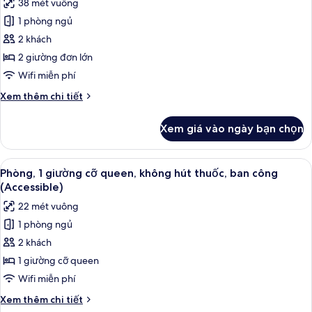
38 mét vuông
thuốc,
cả
Corner,
ban
1 phòng ngủ
ảnh
Mini
công
Phòng
2 khách
kitchen)
(2
Deluxe,
beds
2 giường đơn lớn
+
không
Wifi miễn phí
extra,
hút
Corner,
Chi
Xem thêm chi tiết
thuốc,
Mini
tiết
ban
kitchen)
khác
Xem giá vào ngày bạn chọn
của
công
Phòng
(2
Deluxe,
Xem
Phòng, 1 giường cỡ queen, không hút t
beds)
7
không
Phòng, 1 giường cỡ queen, không hút thuốc, ban công
tất
hút
(Accessible)
thuốc,
cả
22 mét vuông
ban
ảnh
công
1 phòng ngủ
Phòng,
(2
2 khách
1
beds)
giường
1 giường cỡ queen
cỡ
Wifi miễn phí
queen,
Chi
Xem thêm chi tiết
không
tiết