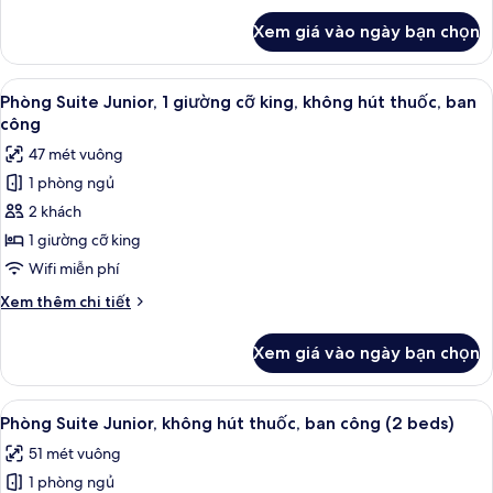
hút
khác
Xem giá vào ngày bạn chọn
của
thuốc,
Phòng,
ban
1
Xem
Phòng Suite Junior, 1 giường cỡ king,
công
7
giường
Phòng Suite Junior, 1 giường cỡ king, không hút thuốc, ban
tất
cỡ
(Accessible)
công
queen,
cả
47 mét vuông
không
ảnh
hút
1 phòng ngủ
Phòng
thuốc,
2 khách
Suite
ban
công
Junior,
1 giường cỡ king
(Accessible)
1
Wifi miễn phí
giường
Chi
Xem thêm chi tiết
cỡ
tiết
king,
khác
Xem giá vào ngày bạn chọn
của
không
Phòng
hút
Suite
Xem
Phòng Suite Junior, không hút thuốc, 
thuốc,
7
Junior,
Phòng Suite Junior, không hút thuốc, ban công (2 beds)
tất
1
ban
51 mét vuông
giường
cả
công
cỡ
1 phòng ngủ
ảnh