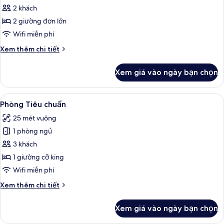
king,
Phòng
2 khách
không
Suite
hút
2 giường đơn lớn
thuốc,
Junior,
Wifi miễn phí
ban
không
công
Chi
Xem thêm chi tiết
hút
tiết
thuốc,
khác
Xem giá vào ngày bạn chọn
của
ban
Phòng
công
Suite
Xem
Phòng Tiêu chuẩn | Két bảo mật tại p
(2
6
Junior,
Phòng Tiêu chuẩn
tất
beds)
không
25 mét vuông
hút
cả
thuốc,
1 phòng ngủ
ảnh
ban
Phòng
3 khách
công
Tiêu
(2
1 giường cỡ king
beds)
chuẩn
Wifi miễn phí
Chi
Xem thêm chi tiết
tiết
khác
Xem giá vào ngày bạn chọn
của
Phòng