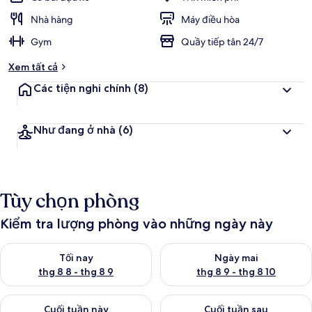
Nhà hàng
Máy điều hòa
Gym
Quầy tiếp tân 24/7
Xem tất cả
Các tiện nghi chính
(8)
Như đang ở nhà
(6)
Tùy chọn phòng
Kiểm tra lượng phòng vào những ngày này
Kiểm tra lượng phòng tối nay từ thg 8 8 - thg 8 9
Kiểm tra lượng phòng ngày mai
Tối nay
Ngày mai
thg 8 8 - thg 8 9
thg 8 9 - thg 8 10
Kiểm tra lượng phòng cuối tuần này từ thg 8 14 - thg 8 16
Kiểm tra lượng phòng cuối tuần
Cuối tuần này
Cuối tuần sau