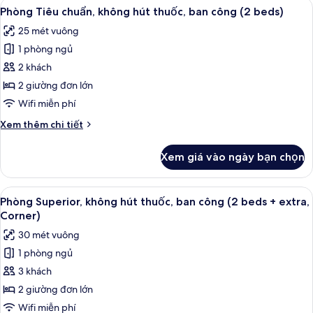
Xem
Phòng Tiêu chuẩn, không hút thuốc, b
thuốc,
6
chuẩn,
Phòng Tiêu chuẩn, không hút thuốc, ban công (2 beds)
tất
1
ban
25 mét vuông
giường
cả
công
cỡ
1 phòng ngủ
ảnh
queen,
Phòng
2 khách
không
Tiêu
hút
2 giường đơn lớn
thuốc,
chuẩn,
Wifi miễn phí
ban
không
công
Chi
Xem thêm chi tiết
hút
tiết
thuốc,
khác
Xem giá vào ngày bạn chọn
của
ban
Phòng
công
Tiêu
Xem
Phòng Superior, không hút thuốc, ban 
(2
6
chuẩn,
Phòng Superior, không hút thuốc, ban công (2 beds + extra,
tất
beds)
không
Corner)
hút
cả
30 mét vuông
thuốc,
ảnh
ban
1 phòng ngủ
Phòng
công
3 khách
Superior,
(2
beds)
không
2 giường đơn lớn
hút
Wifi miễn phí