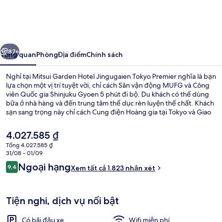
Garden
Hotel
Jingugaien
ước
Tiếp
Tokyo
87+
Tổng quan
Phòng
Địa điểm
Chính sách
Premier
Nghỉ tại Mitsui Garden Hotel Jingugaien Tokyo Premier nghĩa là bạn
lựa chọn một vị trí tuyệt vời, chỉ cách Sân vận động MUFG và Công
viên Quốc gia Shinjuku Gyoen 5 phút đi bộ. Du khách có thể dùng
bữa ở nhà hàng và đến trung tâm thể dục rèn luyện thể chất. Khách
sạn sang trọng này chỉ cách Cung điện Hoàng gia tại Tokyo và Giao
lộ Shibuya 5 phút đi xe. Khách du lịch thích khoảng cách thuận tiện
giữa nơi lưu trú và trạm giao thông công cộng, như cách Ga
Giá
4.027.585 ₫
Kokuritsu-kyogijo vài bước chân và cách Ga Kita-sando 14 phút.
hiện
Tổng 4.027.585 ₫
tại
31/08 - 01/09
Quang cảnh nhìn từ nơi lưu trú
là
Nhận
Ngoại hạng
9,4
Xem tất cả 1.823 nhận xét
4.027.585 ₫
9,4 trên 10,
xét
Tiện nghi, dịch vụ nổi bật
Có bãi đậu xe
Wifi miễn phí