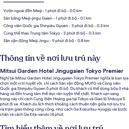
Vườn ngoài đền Meiji
- 1 phút đi bộ
- 0.0 km
Sân băng Meiji-jingu Gaien
- 1 phút đi bộ
- 0.1 km
Công viên Quốc gia Shinjuku Gyoen
- 3 phút đi bộ
- 0.3 km
Cung thể thao Trung tâm Tokyo
- 3 phút đi bộ
- 0.3 km
Sân vận động Meiji Jingu
- 9 phút đi bộ
- 0.8 km
Thông tin về nơi lưu trú này
Mitsui Garden Hotel Jingugaien Tokyo Premier
Nghỉ tại Mitsui Garden Hotel Jingugaien Tokyo Premier nghĩa là bạn lựa
chọn một vị trí tuyệt vời, chỉ cách Sân vận động MUFG và Công viên
Quốc gia Shinjuku Gyoen 5 phút đi bộ. Du khách có thể dùng bữa ở nhà
hàng và đến trung tâm thể dục rèn luyện thể chất. Khách sạn sang
trọng này chỉ cách Cung điện Hoàng gia tại Tokyo và Giao lộ Shibuya 5
phút đi xe. Khách du lịch thích khoảng cách thuận tiện giữa nơi lưu trú
và trạm giao thông công cộng, như cách Ga Kokuritsu-kyogijo vài bước
chân và cách Ga Kita-sando 14 phút.
Tìm hiểu thêm về nơi lưu trú