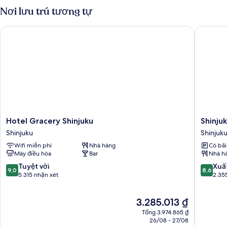
Tiêu
Nơi lưu trú tương tự
chuẩn
Hotel Gracery Shinjuku
Shinjuku
Hotel
Shinjuku
Hotel Gracery Shinjuku
Shinju
Gracery
Granbel
Shinjuku
Shinjuk
Shinjuku
Hotel
Wifi miễn phí
Nhà hàng
Có bãi
Shinjuku
Shinjuku
Máy điều hòa
Bar
Nhà h
9.0
8.6
Tuyệt vời
Xuấ
9,0
8,6
trên
trên
5.315 nhận xét
2.35
10,
10,
Tuyệt
Xuất
Giá
3.285.013 ₫
vời,
sắc,
hiện
5.315
2.355
Tổng 3.974.865 ₫
tại
nhận
nhận
26/08 - 27/08