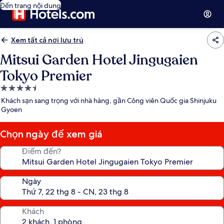
Đến trang nội dung
Xem tất cả nơi lưu trú
Mitsui Garden Hotel Jingugaien
Tokyo Premier
Nơi
lưu
Khách sạn sang trọng với nhà hàng, gần Công viên Quốc gia Shinjuku
trú
Gyoen
4.5
sao
Chọn ngày để xem giá
Điểm đến?
Ngày
Khách