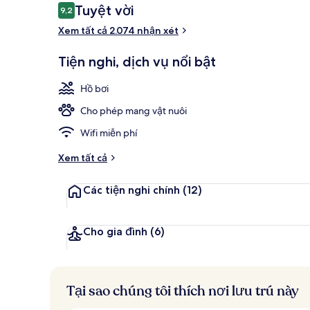
Nhận
Tuyệt vời
9,2
9,2 trên 10,
xét
Xem tất cả 2.074 nhận xét
Bộ đồ giườ
Tiện nghi, dịch vụ nổi bật
Hồ bơi
Cho phép mang vật nuôi
Wifi miễn phí
Xem tất cả
Các tiện nghi chính
(12)
Cho gia đình
(6)
Tại sao chúng tôi thích nơi lưu trú này