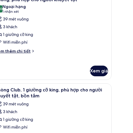
ật
ất
Ngoại hạng
Shower)
een,
ả
,0
10,0 trên 10
(1
1 nhận xét
hù
nh
nhận
39 mét vuông
ợp
hòng,
xét)
o
3 khách
hù
ười
1 giường cỡ king
uyết
ợp
t
Wifi miễn phí
ho
hower)
gười
i
m thêm chi tiết
́t
huyết
ác
ật
a
Xem giá
òng,
hù
ợp
ờng cao cấp, nệm có lớp đệm bông, két bảo mật tại phòng
em
Bộ đồ giường cao cấp, nệm có lớp đệm bông
o
5
òng Club, 1 giường cỡ king, phù hợp cho người
ất
ười
uyết tật, bồn tắm
uyết
ả
39 mét vuông
t
nh
3 khách
hòng
1 giường cỡ king
lub,
Wifi miễn phí