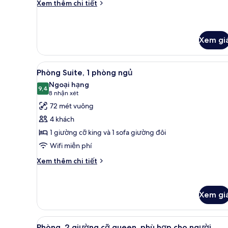
queen
Chi
Xem thêm chi tiết
tiết
khác
của
Phòng,
Xem gi
2
giường
Xem
Phòng Suite, 1 phòng ngủ | Bộ
cỡ
8
Phòng Suite, 1 phòng ngủ
queen
tất
Ngoại hạng
cả
9,4
9,4 trên 10
(8
8 nhận xét
ảnh
nhận
72 mét vuông
Phòng
xét)
4 khách
Suite,
1 giường cỡ king và 1 sofa giường đôi
1
Wifi miễn phí
phòng
ngủ
Chi
Xem thêm chi tiết
tiết
khác
của
Xem gi
Phòng
Suite,
1
Xem
Bộ đồ giường cao cấp, nệm 
phòng
5
Phòng, 2 giường cỡ queen, phù hợp cho người