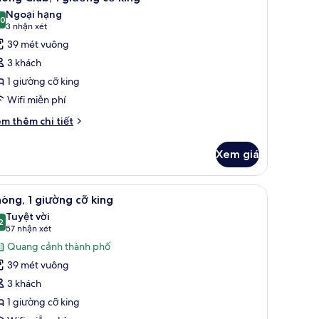
ất
Ngoại hạng
een,
ả
,0
10,0 trên 10
(3
3 nhận xét
an
nh
nhận
39 mét vuông
ng
hòng
xét)
3 khách
lub,
1 giường cỡ king
Wifi miễn phí
iường
ỡ
i
m thêm chi tiết
́t
ing
ác
Xem giá
a
hòng
ub,
a giường | Bộ đồ giường cao cấp, nệm có lớp đệm bông, két bảo mật tại p
em
Bộ đồ giường cao cấp, nệm có lớp đệm bông
6
òng, 1 giường cỡ king
ất
ường
Tuyệt vời
ả
2
9,2 trên 10
(57
57 nhận xét
ng
nh
nhận
Quang cảnh thành phố
hòng,
xét)
39 mét vuông
3 khách
iường
1 giường cỡ king
ỡ