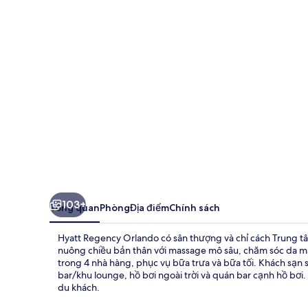
Orlando
103+
Tổng quan
Phòng
Địa điểm
Chính sách
Hyatt Regency Orlando có sân thượng và chỉ cách Trung tâ
nuông chiều bản thân với massage mô sâu, chăm sóc da mặt
trong 4 nhà hàng, phục vụ bữa trưa và bữa tối. Khách sạ
bar/khu lounge, hồ bơi ngoài trời và quán bar cạnh hồ bơi.
du khách.