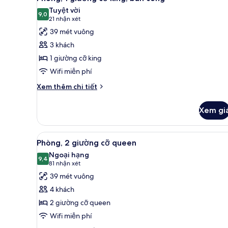
tất
cỡ
Tuyệt vời
queen,
cả
9,0
9,0 trên 10
(21
21 nhận xét
quang
ảnh
nhận
39 mét vuông
cảnh
Phòng,
xét)
hồ
3 khách
1
bơi
1 giường cỡ king
giường
Wifi miễn phí
cỡ
king,
Chi
Xem thêm chi tiết
tiết
ban
khác
công
Xem gi
của
Phòng,
1
Xem
Bộ đồ giường cao cấp, nệm 
6
giường
Phòng, 2 giường cỡ queen
tất
cỡ
Ngoại hạng
king,
cả
9,4
9,4 trên 10
(81
81 nhận xét
ban
ảnh
nhận
39 mét vuông
công
Phòng,
xét)
4 khách
2
2 giường cỡ queen
giường
Wifi miễn phí
cỡ