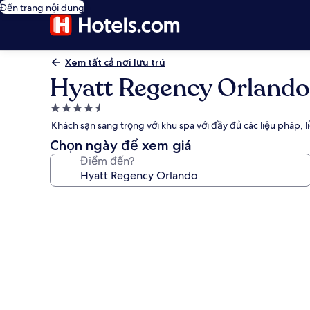
Đến trang nội dung
Xem tất cả nơi lưu trú
Hyatt Regency Orlando
Nơi
lưu
Khách sạn sang trọng với khu spa với đầy đủ các liệu pháp, 
trú
Chọn ngày để xem giá
4.5
Điểm đến?
sao
Thư
viện
ảnh
về
Hyatt
Regency