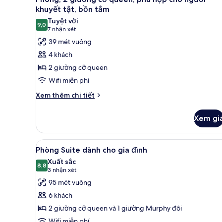
tất
ngủ
khuyết tật, bồn tắm
cả
Tuyệt vời
9,0
ảnh
9,0 trên 10
(7
7 nhận xét
Phòng,
nhận
39 mét vuông
2
xét)
4 khách
giường
2 giường cỡ queen
cỡ
Wifi miễn phí
queen,
Chi
phù
Xem thêm chi tiết
tiết
hợp
khác
cho
Xem gi
của
người
Phòng,
2
khuyết
Xem
Bộ đồ giường cao cấp, nệm 
12
giường
Phòng Suite dành cho gia đình
tật,
tất
cỡ
Xuất sắc
bồn
queen,
cả
8,8
8,8 trên 10
(3
3 nhận xét
tắm
phù
ảnh
nhận
95 mét vuông
hợp
Phòng
xét)
cho
6 khách
Suite
người
2 giường cỡ queen và 1 giường Murphy đôi
khuyết
dành
tật,
Wifi miễn phí