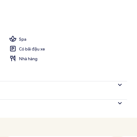
ng cao cấp, nệm có lớp đệm bông, két bảo mật tại phòng
Spa
Có bãi đậu xe
Nhà hàng