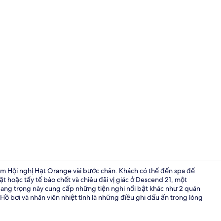
Video của n
m Hội nghị Hạt Orange vài bước chân. Khách có thể đến spa để
 hoặc tẩy tế bào chết và chiêu đãi vị giác ở Descend 21, một
n sang trọng này cung cấp những tiện nghi nổi bật khác như 2 quán
Phòng Suite 
 Hồ bơi và nhân viên nhiệt tình là những điều ghi dấu ấn trong lòng