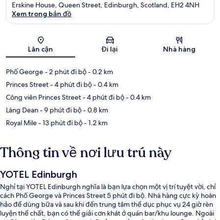
Erskine House, Queen Street, Edinburgh, Scotland, EH2 4NH
Xem trong bản đồ
Bản đồ
Lân cận
Đi lại
Nhà hàng
Phố George
- 2 phút đi bộ
- 0.2 km
Princes Street
- 4 phút đi bộ
- 0.4 km
Công viên Princes Street
- 4 phút đi bộ
- 0.4 km
Làng Dean
- 9 phút đi bộ
- 0.8 km
Royal Mile
- 13 phút đi bộ
- 1.2 km
Thông tin về nơi lưu trú này
YOTEL Edinburgh
Nghỉ tại YOTEL Edinburgh nghĩa là bạn lựa chọn một vị trí tuyệt vời, chỉ
cách Phố George và Princes Street 5 phút đi bộ. Nhà hàng cực kỳ hoàn
hảo để dùng bữa và sau khi đến trung tâm thể dục phục vụ 24 giờ rèn
luyện thể chất, bạn có thể giải cơn khát ở quán bar/khu lounge. Ngoài