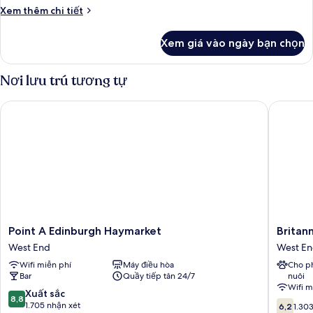
Chi
Xem thêm chi tiết
tiết
khác
Xem giá vào ngày bạn chọn
của
Premium
Twin
Nơi lưu trú tương tự
Point A Edinburgh Haymarket
Britanni
Point
Britanni
Point A Edinburgh Haymarket
Britan
A
Hotel
West End
West E
Edinburgh
Edinbur
Wifi miễn phí
Máy điều hòa
Cho p
Haymarket
West
Bar
Quầy tiếp tân 24/7
nuôi
West
End
Wifi m
End
8.8
Xuất sắc
8,8
6.2
trên
1.705 nhận xét
6,2
1.30