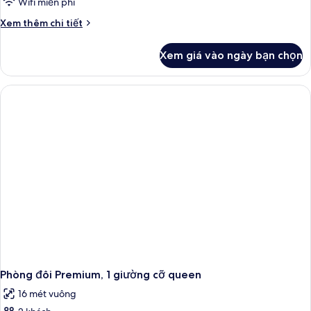
Wifi miễn phí
Chi
Xem thêm chi tiết
tiết
khác
Xem giá vào ngày bạn chọn
của
Phòng
đôi,
1
giường
cỡ
queen
Phòng đôi Premium, 1 giường cỡ queen
16 mét vuông