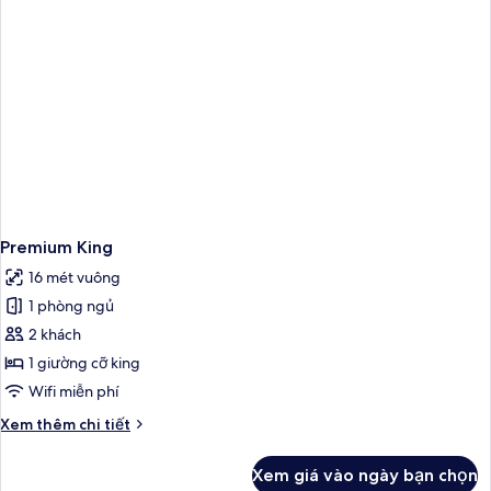
giường
cỡ
king
và
sofa
giường
Premium King
16 mét vuông
1 phòng ngủ
2 khách
1 giường cỡ king
Wifi miễn phí
Chi
Xem thêm chi tiết
tiết
khác
Xem giá vào ngày bạn chọn
của