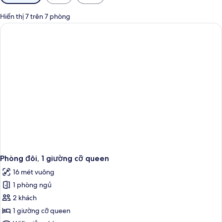
lọc
có
Hiển thị 7 trên 7 phòng
thể
dùng
để
lọc
tìm
phòng
Phòng đôi, 1 giường cỡ queen
16 mét vuông
1 phòng ngủ
2 khách
1 giường cỡ queen