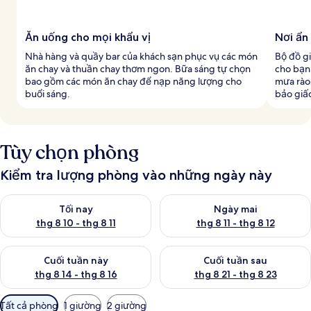
Ăn uống cho mọi khẩu vị
Nơi ẩn
Nhà hàng và quầy bar của khách sạn phục vụ các món
Bộ đồ g
ăn chay và thuần chay thơm ngon. Bữa sáng tự chọn
cho bạn
bao gồm các món ăn chay để nạp năng lượng cho
mưa rào
buổi sáng.
bảo giấ
Tùy chọn phòng
Kiểm tra lượng phòng vào những ngày này
Kiểm tra lượng phòng tối nay từ thg 8 10 - thg 8 11
Kiểm tra lượng phòng ngày mai 
Tối nay
Ngày mai
thg 8 10 - thg 8 11
thg 8 11 - thg 8 12
Kiểm tra lượng phòng cuối tuần này từ thg 8 14 - thg 8 16
Kiểm tra lượng phòng cuối tuần
Cuối tuần này
Cuối tuần sau
thg 8 14 - thg 8 16
thg 8 21 - thg 8 23
Bộ
Tất cả phòng
1 giường
2 giường