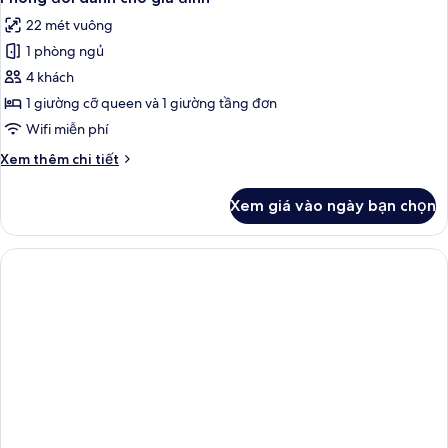
22 mét vuông
1 phòng ngủ
4 khách
1 giường cỡ queen và 1 giường tầng đơn
Wifi miễn phí
Chi
Xem thêm chi tiết
tiết
khác
Xem giá vào ngày bạn chọn
của
Phòng
đôi
dành
cho
gia
đình