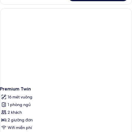
Premium
King
Premium Twin
16 mét vuông
1 phòng ngủ
2 khách
2 giường đơn
Wifi miễn phí