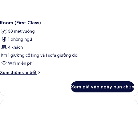
Room (First Class)
38 mét vuông
1 phòng ngủ
4 khách
1 giường cỡ king và 1 sofa giường đôi
Wifi miễn phí
Chi
Xem thêm chi tiết
tiết
khác
Xem giá vào ngày bạn chọn
của
Room
(First
Class)