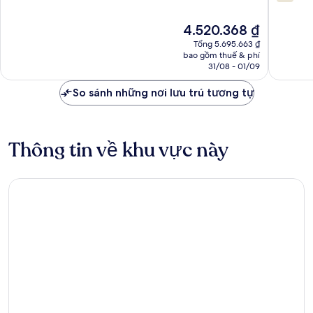
trên
10,
10,
Xuất
Giá
4.520.368 ₫
1.303
sắc,
hiện
nhận
1.705
Tổng 5.695.663 ₫
tại
xét
nhận
bao gồm thuế & phí
là
31/08 - 01/09
xét
4.520.368 ₫
So sánh những nơi lưu trú tương tự
Thông tin về khu vực này