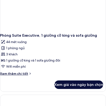
Phòng Suite Executive, 1 giường cỡ king và sofa giường
44 mét vuông
1 phòng ngủ
3 khách
1 giường cỡ king và 1 sofa giường đôi
Wifi miễn phí
Chi
Xem thêm chi tiết
tiết
khác
Xem giá vào ngày bạn chọn
của
Phòng
Suite
Executive,
1