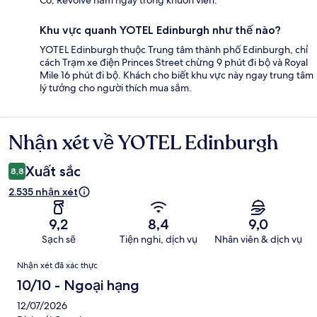
Khu vực quanh YOTEL Edinburgh như thế nào?
YOTEL Edinburgh thuộc Trung tâm thành phố Edinburgh, chỉ
cách Trạm xe điện Princes Street chừng 9 phút đi bộ và Royal
Mile 16 phút đi bộ. Khách cho biết khu vực này ngay trung tâm
lý tưởng cho người thích mua sắm.
Nhận xét về YOTEL Edinburgh
Nhận
xét
Xuất sắc
8,8
2.535 nhận xét
9,2
8,4
9,0
Sạch sẽ
Tiện nghi, dịch vụ
Nhân viên & dịch vụ
Nhận
Nhận xét đã xác thực
xét
10/10 - Ngoại hạng
12/07/2026