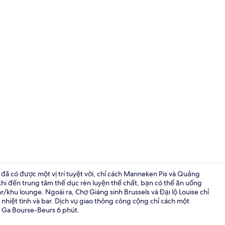
Bar (trong k
 đã có được một vị trí tuyệt vời, chỉ cách Manneken Pis và Quảng
hi đến trung tâm thể dục rèn luyện thể chất, bạn có thể ăn uống
/khu lounge. Ngoài ra, Chợ Giáng sinh Brussels và Đại lộ Louise chỉ
Phòng đôi Ti
 nhiệt tình và bar. Dịch vụ giao thông công cộng chỉ cách một
 Ga Bourse-Beurs 6 phút.