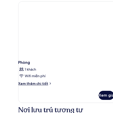
Phòng
1 khách
Wifi miễn phí
Chi
Xem thêm chi tiết
tiết
khác
Xem gi
của
Phòng
Nơi lưu trú tương tự