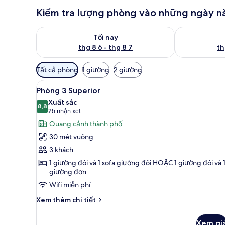
Kiểm tra lượng phòng vào những ngày n
Kiểm tra lượng phòng tối nay từ thg 8 6 - thg 8 7
Kiểm tra lượn
Tối nay
thg 8 6 - thg 8 7
th
Bộ
Tất cả phòng
1 giường
2 giường
lọc
Xem
Phòng 3 Superior | Két bảo mậ
có
7
Phòng 3 Superior
tất
thể
Xuất sắc
cả
8,8
dùng
8,8 trên 10
(25
25 nhận xét
để
ảnh
nhận
Quang cảnh thành phố
lọc
Phòng
xét)
30 mét vuông
tìm
3
3 khách
phòng
Superior
1 giường đôi và 1 sofa giường đôi HOẶC 1 giường đôi và 
giường đơn
Wifi miễn phí
Chi
Xem thêm chi tiết
tiết
khác
Xem gi