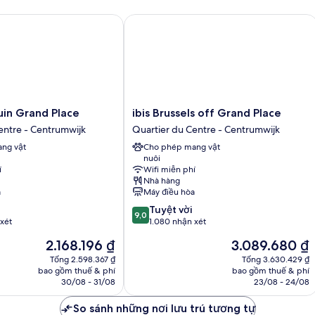
in Grand Place
ibis Brussels off Grand Place
ibis
quin Grand Place
ibis Brussels off Grand Place
Brussels
entre - Centrumwijk
Quartier du Centre - Centrumwijk
off
ng vật
Cho phép mang vật
Grand
nuôi
Place
í
Wifi miễn phí
Quartier
Nhà hàng
du
a
Máy điều hòa
Centre
9.0
Tuyệt vời
-
9,0
trên
xét
1.080 nhận xét
Centrumwijk
10,
Giá
Giá
2.168.196 ₫
3.089.680 ₫
Tuyệt
hiện
hiện
vời,
Tổng 2.598.367 ₫
Tổng 3.630.429 ₫
tại
tại
bao gồm thuế & phí
bao gồm thuế & phí
1.080
là
là
30/08 - 31/08
23/08 - 24/08
nhận
2.168.196 ₫
3.089.680 ₫
xét
So sánh những nơi lưu trú tương tự