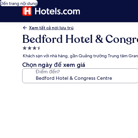
Đến trang nội dung
Xem tất cả nơi lưu trú
Bedford Hotel & Congr
Nơi
lưu
Khách sạn với nhà hàng, gần Quảng trường Trung tâm Gran
trú
Chọn ngày để xem giá
3.5
Điểm đến?
sao
Thư
viện
ảnh
về
Bedford
Hotel