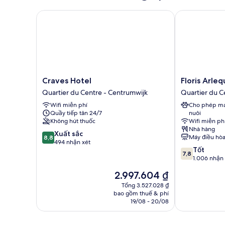
Craves Hotel
Floris Arlequ
Craves
Floris
Craves Hotel
Floris Arle
Hotel
Arlequin
Quartier du Centre - Centrumwijk
Quartier du C
Quartier
Grand
Wifi miễn phí
Cho phép ma
du
Place
Quầy tiếp tân 24/7
nuôi
Centre
Quartier
Không hút thuốc
Wifi miễn ph
-
du
Nhà hàng
8.8
Centrumwijk
Xuất sắc
Centre
Máy điều hò
8,8
trên
494 nhận xét
-
7.8
Tốt
10,
Centrumwijk
7,8
trên
1.006 nhận 
Xuất
10,
sắc,
Giá
2.997.604 ₫
Tốt,
494
hiện
1.006
Tổng 3.527.028 ₫
nhận
tại
bao gồm thuế & phí
nhận
xét
là
19/08 - 20/08
xét
2.997.604 ₫