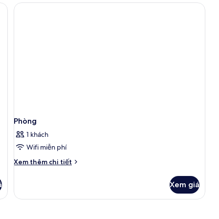
Phòng
1 khách
Wifi miễn phí
Chi
Xem thêm chi tiết
tiết
khác
á
Xem giá
của
Phòng