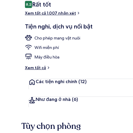
Nhận
Rất tốt
8,2
8,2 trên 10,
xét
Xem tất cả 1.007 nhận xét
Khu sảnh
Tiện nghi, dịch vụ nổi bật
Cho phép mang vật nuôi
Wifi miễn phí
Máy điều hòa
Xem tất cả
Các tiện nghi chính
(12)
Như đang ở nhà
(6)
Tùy chọn phòng