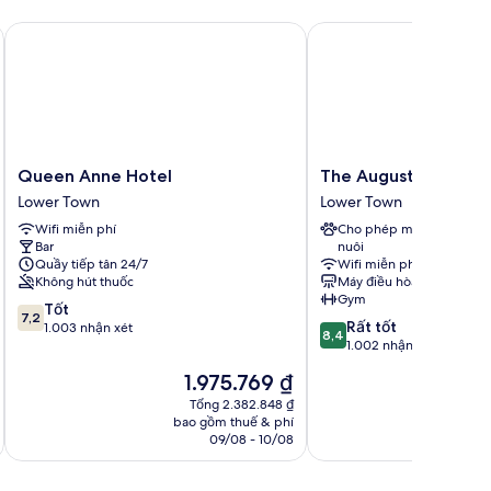
Queen Anne Hotel
The Augustin
Queen
The
Queen Anne Hotel
The Augustin
Anne
Augustin
Lower Town
Lower Town
Hotel
Lower
Wifi miễn phí
Cho phép mang vật
Lower
Town
Bar
nuôi
Town
Quầy tiếp tân 24/7
Wifi miễn phí
Không hút thuốc
Máy điều hòa
Gym
7.2
Tốt
7,2
8.4
Rất tốt
trên
1.003 nhận xét
8,4
trên
1.002 nhận xét
10,
10,
Tốt,
Giá
Gi
1.975.769 ₫
2
Rất
1.003
hiện
hi
tốt,
Tổng 2.382.848 ₫
nhận
tại
tại
bao gồm thuế & phí
ba
1.002
xét
là
là
09/08 - 10/08
nhận
1.975.769 ₫
2.
xét