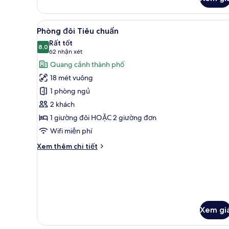
của
Phòng
3
Xem
Phòng đôi Tiêu chuẩn | Két bả
9
Superior
Phòng đôi Tiêu chuẩn
tất
Rất tốt
cả
8,0
8,0 trên 10
(62
62 nhận xét
ảnh
nhận
Quang cảnh thành phố
Phòng
xét)
18 mét vuông
đôi
1 phòng ngủ
Tiêu
2 khách
chuẩn
1 giường đôi HOẶC 2 giường đơn
Wifi miễn phí
Chi
Xem thêm chi tiết
tiết
khác
của
Phòng
đôi
Tiêu
Xem gi
chuẩn