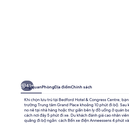
&
Congress
Centre
41+
Tổng quan
Phòng
Địa điểm
Chính sách
Khi chọn lưu trú tại Bedford Hotel & Congress Centre, bạn
trường Trung tâm Grand Place khoảng 10 phút đi bộ. Sau k
no nê tại nhà hàng hoặc thư giãn bên ly đồ uống ở quán bar
cách nơi đây 5 phút đi xe. Du khách đánh giá cao nhân viên
quãng đi bộ ngắn: cách Bến xe điện Anneessens 4 phút và