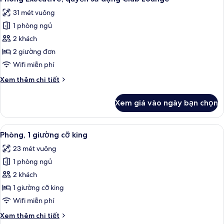
tất
giường
31 mét vuông
cỡ
cả
king
1 phòng ngủ
ảnh
Phòng
2 khách
Executive,
2 giường đơn
quyền
Wifi miễn phí
sử
Chi
Xem thêm chi tiết
dụng
tiết
Club
khác
Xem giá vào ngày bạn chọn
của
Lounge
Phòng
Executive,
Xem
Bộ đồ giường cao cấp, két bảo mật t
5
quyền
Phòng, 1 giường cỡ king
tất
sử
23 mét vuông
dụng
cả
Club
1 phòng ngủ
ảnh
Lounge
Phòng,
2 khách
1
1 giường cỡ king
giường
Wifi miễn phí
cỡ
Chi
Xem thêm chi tiết
king
tiết