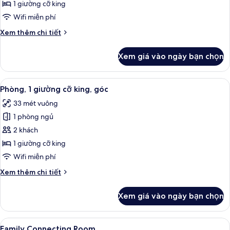
Executive,
1 giường cỡ king
1
Wifi miễn phí
giường
Chi
Xem thêm chi tiết
cỡ
tiết
king
khác
Xem giá vào ngày bạn chọn
của
(Plaza)
Phòng
Executive,
Xem
Bộ đồ giường cao cấp, két bảo mật t
6
1
Phòng, 1 giường cỡ king, góc
tất
giường
33 mét vuông
cỡ
cả
king
1 phòng ngủ
ảnh
(Plaza)
Phòng,
2 khách
1
1 giường cỡ king
giường
Wifi miễn phí
cỡ
Chi
Xem thêm chi tiết
king,
tiết
góc
khác
Xem giá vào ngày bạn chọn
của
Phòng,
1
Xem
Bộ đồ giường cao cấp, két bảo mật t
6
giường
Family Connecting Room