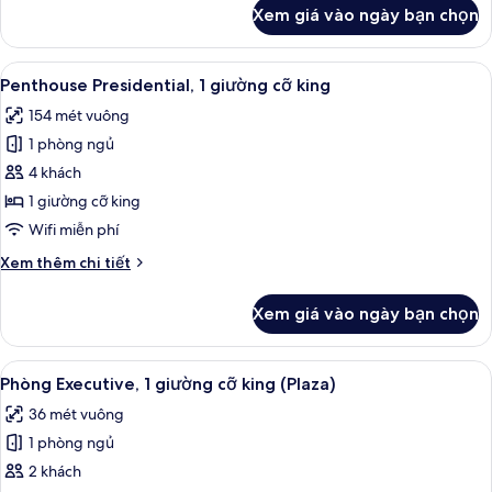
king
khác
Xem giá vào ngày bạn chọn
của
Penthouse
Royal,
Xem
Penthouse Presidential, 1 giường cỡ 
14
1
Penthouse Presidential, 1 giường cỡ king
tất
giường
154 mét vuông
cỡ
cả
king
1 phòng ngủ
ảnh
Penthouse
4 khách
Presidential,
1 giường cỡ king
1
Wifi miễn phí
giường
Chi
Xem thêm chi tiết
cỡ
tiết
king
khác
Xem giá vào ngày bạn chọn
của
Penthouse
Presidential,
Xem
Bộ đồ giường cao cấp, két bảo mật t
7
1
Phòng Executive, 1 giường cỡ king (Plaza)
tất
giường
36 mét vuông
cỡ
cả
king
1 phòng ngủ
ảnh
Phòng
2 khách