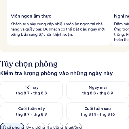
Món ngon ẩm thực
Nghỉ n
Khách sạn này cung cấp nhiều món ăn ngon tại nhà
Đắm mìn
hàng và quầy bar. Du khách có thể bắt đầu ngày mới
ứng tro
bằng bữa sáng tự chọn thịnh soạn.
trọng. 
hoàn th
Tùy chọn phòng
Kiểm tra lượng phòng vào những ngày này
Kiểm tra lượng phòng tối nay từ thg 8 7 - thg 8 8
Kiểm tra lượng phòng ngày mai
Tối nay
Ngày mai
thg 8 7 - thg 8 8
thg 8 8 - thg 8 9
Kiểm tra lượng phòng cuối tuần này từ thg 8 7 - thg 8 9
Kiểm tra lượng phòng cuối tuần
Cuối tuần này
Cuối tuần sau
thg 8 7 - thg 8 9
thg 8 14 - thg 8 16
Bộ
Tất cả phòng
3+ giường
1 giường
2 giường