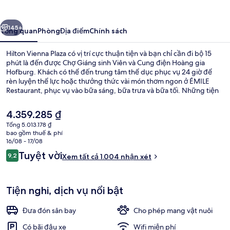
Plaza
ước
Tiếp
145+
Tổng quan
Phòng
Địa điểm
Chính sách
Hilton Vienna Plaza có vị trí cực thuận tiện và bạn chỉ cần đi bộ 15
phút là đến được Chợ Giáng sinh Viên và Cung điện Hoàng gia
Hofburg. Khách có thể đến trung tâm thể dục phục vụ 24 giờ để
rèn luyện thể lực hoặc thưởng thức vài món thơm ngon ở ÉMILE
Restaurant, phục vụ vào bữa sáng, bữa trưa và bữa tối. Những tiện
nghi nổi bật khác tại khách sạn sang trọng này bao gồm quán
bar/khu lounge, phòng tắm hơi và sân hiên. Nhân viên nhiệt tình và
Giá
4.359.285 ₫
vị trí trung tâm là những điều được du khách đánh giá cao. Nơi lưu
hiện
Tổng 5.013.178 ₫
trú cách dịch vụ giao thông công cộng chỉ một quãng đi bộ ngắn:
tại
bao gồm thuế & phí
cách Ga U-Bahn Schottentor vài bước chân và Trạm xe điện
Penthouse Royal, 1 giường cỡ king |
là
16/08 - 17/08
Schlickgasse 6 phút.
4.359.285 ₫
Nhận
Tuyệt vời
9,2
Xem tất cả 1.004 nhận xét
9,2 trên 10,
xét
Tiện nghi, dịch vụ nổi bật
Đưa đón sân bay
Cho phép mang vật nuôi
Có bãi đậu xe
Wifi miễn phí