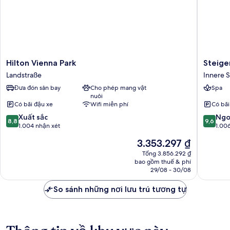
Hilton
Steigen
Hilton Vienna Park
Steige
Vienna
Hotel
Landstraße
Innere S
Park
Herrenh
Đưa đón sân bay
Cho phép mang vật
Spa
Landstraße
Innere
nuôi
Stadt
Có bãi đậu xe
Wifi miễn phí
Có bãi
8.8
9.6
Xuất sắc
Ngo
8,8
9,6
trên
trên
1.004 nhận xét
1.00
10,
10,
Giá
3.353.297 ₫
Xuất
Ngoại
hiện
sắc,
hạng,
Tổng 3.856.292 ₫
tại
bao gồm thuế & phí
1.004
1.006
là
29/08 - 30/08
nhận
nhận
3.353.297 ₫
xét
xét
So sánh những nơi lưu trú tương tự