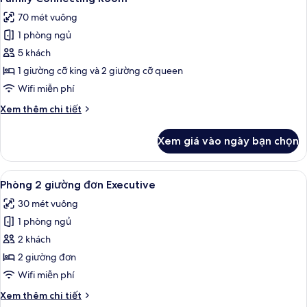
tất
cỡ
70 mét vuông
king,
cả
góc
1 phòng ngủ
ảnh
Family
5 khách
Connecting
1 giường cỡ king và 2 giường cỡ queen
Room
Wifi miễn phí
Chi
Xem thêm chi tiết
tiết
khác
Xem giá vào ngày bạn chọn
của
Family
Connecting
Xem
Bộ đồ giường cao cấp, két bảo mật t
9
Room
Phòng 2 giường đơn Executive
tất
30 mét vuông
cả
1 phòng ngủ
ảnh
Phòng
2 khách
2
2 giường đơn
giường
Wifi miễn phí
đơn
Chi
Xem thêm chi tiết
Executive
tiết