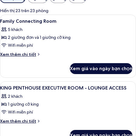
lọc
có
Hiển thị 23 trên 23 phòng
thể
Xem
Bộ đồ giường cao cấp, két bảo mật t
7
Family Connecting Room
dùng
tất
để
5 khách
cả
lọc
2 giường đơn và 1 giường cỡ king
ảnh
tìm
Family
Wifi miễn phí
phòng
Connecting
Chi
Xem thêm chi tiết
Room
tiết
khác
Xem giá vào ngày bạn chọn
của
Family
Connecting
Xem
Bộ đồ giường cao cấp, két bảo mật t
17
Room
KING PENTHOUSE EXECUTIVE ROOM - LOUNGE ACCESS
tất
2 khách
cả
1 giường cỡ king
ảnh
KING
Wifi miễn phí
PENTHOUSE
Chi
Xem thêm chi tiết
EXECUTIVE
tiết
khác
ROOM
Xem giá vào ngày bạn chọn