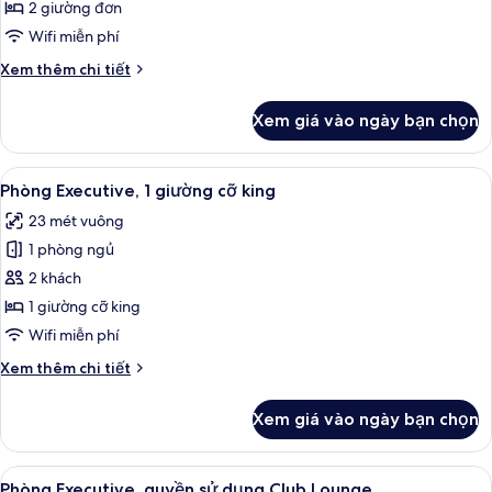
(Plaza)
2 giường đơn
Wifi miễn phí
Chi
Xem thêm chi tiết
tiết
khác
Xem giá vào ngày bạn chọn
của
Phòng
(Plaza)
Xem
Bộ đồ giường cao cấp, két bảo mật t
8
Phòng Executive, 1 giường cỡ king
tất
23 mét vuông
cả
1 phòng ngủ
ảnh
Phòng
2 khách
Executive,
1 giường cỡ king
1
Wifi miễn phí
giường
Chi
Xem thêm chi tiết
cỡ
tiết
king
khác
Xem giá vào ngày bạn chọn
của
Phòng
Executive,
Xem
Bộ đồ giường cao cấp, két bảo mật t
9
1
Phòng Executive, quyền sử dụng Club Lounge