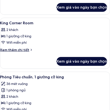
khác
Xem giá vào ngày bạn chọn
của
Phòng
2
Xem
Bộ đồ giường cao cấp, két bảo mật t
5
giường
King Corner Room
tất
đơn
2 khách
Executive
cả
1 giường cỡ king
ảnh
King
Wifi miễn phí
Corner
Chi
Xem thêm chi tiết
Room
tiết
khác
Xem giá vào ngày bạn chọn
của
King
Corner
Xem
Bộ đồ giường cao cấp, két bảo mật t
5
Room
Phòng Tiêu chuẩn, 1 giường cỡ king
tất
36 mét vuông
cả
1 phòng ngủ
ảnh
Phòng
2 khách
Tiêu
1 giường cỡ king
chuẩn,
Wifi miễn phí