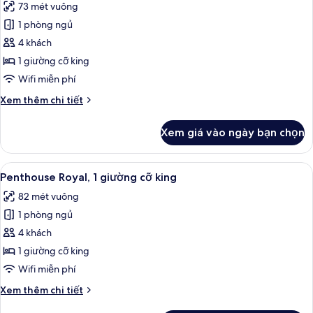
73 mét vuông
đình,
cả
1
1 phòng ngủ
ảnh
giường
Penthouse,
4 khách
cỡ
1
king
1 giường cỡ king
giường
Wifi miễn phí
cỡ
Chi
Xem thêm chi tiết
king,
tiết
góc
khác
Xem giá vào ngày bạn chọn
của
Penthouse,
1
Xem
Penthouse Royal, 1 giường cỡ king | Bộ
13
giường
Penthouse Royal, 1 giường cỡ king
tất
cỡ
82 mét vuông
king,
cả
góc
1 phòng ngủ
ảnh
Penthouse
4 khách
Royal,
1 giường cỡ king
1
Wifi miễn phí
giường
Chi
Xem thêm chi tiết
cỡ
tiết