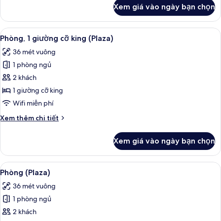
1
khác
Xem giá vào ngày bạn chọn
của
giường
Phòng
cỡ
dành
Xem
Bộ đồ giường cao cấp, két bảo mật t
king
5
cho
Phòng, 1 giường cỡ king (Plaza)
tất
và
gia
36 mét vuông
đình,
cả
sofa
1
1 phòng ngủ
ảnh
giường
giường
Phòng,
2 khách
cỡ
1
king
1 giường cỡ king
và
giường
Wifi miễn phí
sofa
cỡ
giường
Chi
Xem thêm chi tiết
king
tiết
(Plaza)
khác
Xem giá vào ngày bạn chọn
của
Phòng,
1
Xem
Bộ đồ giường cao cấp, két bảo mật t
7
giường
Phòng (Plaza)
tất
cỡ
36 mét vuông
king
cả
(Plaza)
1 phòng ngủ
ảnh
Phòng
2 khách