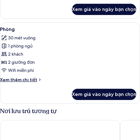
khác
Xem giá vào ngày bạn chọn
của
Phòng,
1
Xem
Bộ đồ giường cao cấp, két bảo mật t
5
giường
Phòng
tất
cỡ
30 mét vuông
king
cả
1 phòng ngủ
ảnh
Phòng
2 khách
2 giường đơn
Wifi miễn phí
Chi
Xem thêm chi tiết
tiết
khác
Xem giá vào ngày bạn chọn
của
Phòng
Nơi lưu trú tương tự
Hilton Vienna Park
Steigenb