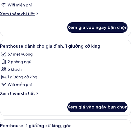
Junior,
Wifi miễn phí
1
Chi
Xem thêm chi tiết
giường
tiết
cỡ
khác
Xem giá vào ngày bạn chọn
của
king
Phòng
(Penthouse)
Suite
Xem
Penthouse dành cho gia đình, 1 giườn
12
Junior,
Penthouse dành cho gia đình, 1 giường cỡ king
tất
1
57 mét vuông
giường
cả
cỡ
2 phòng ngủ
ảnh
king
Penthouse
5 khách
(Penthouse)
dành
1 giường cỡ king
cho
Wifi miễn phí
gia
Chi
Xem thêm chi tiết
đình,
tiết
1
khác
Xem giá vào ngày bạn chọn
của
giường
Penthouse
cỡ
dành
Xem
Penthouse, 1 giường cỡ king, góc | Bộ 
king
8
cho
Penthouse, 1 giường cỡ king, góc
tất
gia