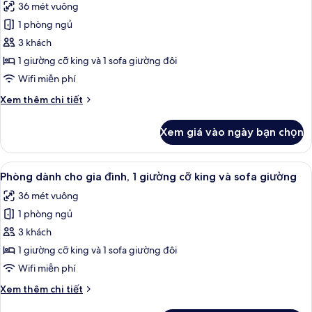
36 mét vuông
đơn
ảnh
1 phòng ngủ
Phòng
3 khách
Executive,
1
1 giường cỡ king và 1 sofa giường đôi
giường
Wifi miễn phí
cỡ
Chi
Xem thêm chi tiết
king
tiết
và
khác
Xem giá vào ngày bạn chọn
của
sofa
Phòng
giường
Executive,
Xem
Phòng dành cho gia đình, 1 giường cỡ 
(Family
7
1
Phòng dành cho gia đình, 1 giường cỡ king và sofa giường
tất
giường
Room)
36 mét vuông
cỡ
cả
king
1 phòng ngủ
ảnh
và
Phòng
3 khách
sofa
dành
giường
1 giường cỡ king và 1 sofa giường đôi
(Family
cho
Wifi miễn phí
Room)
gia
Chi
Xem thêm chi tiết
đình,
tiết