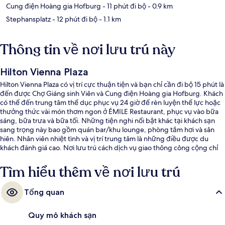
Cung điện Hoàng gia Hofburg
- 11 phút đi bộ
- 0.9 km
Stephansplatz
- 12 phút đi bộ
- 1.1 km
Thông tin về nơi lưu trú này
Hilton Vienna Plaza
Hilton Vienna Plaza có vị trí cực thuận tiện và bạn chỉ cần đi bộ 15 phút là
đến được Chợ Giáng sinh Viên và Cung điện Hoàng gia Hofburg. Khách
có thể đến trung tâm thể dục phục vụ 24 giờ để rèn luyện thể lực hoặc
thưởng thức vài món thơm ngon ở ÉMILE Restaurant, phục vụ vào bữa
sáng, bữa trưa và bữa tối. Những tiện nghi nổi bật khác tại khách sạn
sang trọng này bao gồm quán bar/khu lounge, phòng tắm hơi và sân
hiên. Nhân viên nhiệt tình và vị trí trung tâm là những điều được du
khách đánh giá cao. Nơi lưu trú cách dịch vụ giao thông công cộng chỉ
một quãng đi bộ ngắn: cách Ga U-Bahn Schottentor vài bước chân và
Trạm xe điện Schlickgasse 6 phút.
Tìm hiểu thêm về nơi lưu trú
Tổng quan
Quy mô khách sạn