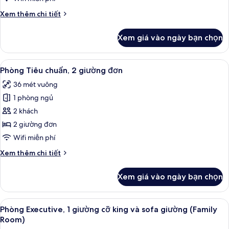
1
Chi
Xem thêm chi tiết
giường
tiết
cỡ
khác
Xem giá vào ngày bạn chọn
của
king
Phòng
Tiêu
Xem
Bộ đồ giường cao cấp, két bảo mật t
6
chuẩn,
Phòng Tiêu chuẩn, 2 giường đơn
tất
1
36 mét vuông
giường
cả
cỡ
1 phòng ngủ
ảnh
king
Phòng
2 khách
Tiêu
2 giường đơn
chuẩn,
Wifi miễn phí
2
Chi
Xem thêm chi tiết
giường
tiết
đơn
khác
Xem giá vào ngày bạn chọn
của
Phòng
Tiêu
Xem
Phòng Executive, 1 giường cỡ king và 
11
chuẩn,
Phòng Executive, 1 giường cỡ king và sofa giường (Family
tất
2
Room)
giường
cả