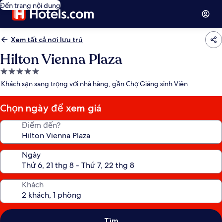
Đến trang nội dung
Xem tất cả nơi lưu trú
Hilton Vienna Plaza
Nơi
lưu
Khách sạn sang trọng với nhà hàng, gần Chợ Giáng sinh Viên
trú
5.0
Chọn ngày để xem giá
sao
Điểm đến?
Ngày
Khách
Tìm