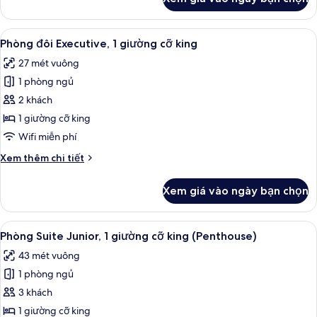
của
-
KING
LOUNGE
PENTHOUSE
Xem
Bộ đồ giường cao cấp, két bảo mật t
8
ACCESS
EXECUTIVE
Phòng đôi Executive, 1 giường cỡ king
tất
ROOM
27 mét vuông
-
cả
LOUNGE
1 phòng ngủ
ảnh
ACCESS
Phòng
2 khách
đôi
1 giường cỡ king
Executive,
Wifi miễn phí
1
Chi
Xem thêm chi tiết
giường
tiết
cỡ
khác
Xem giá vào ngày bạn chọn
của
king
Phòng
đôi
Xem
Phòng Suite Junior, 1 giường cỡ king (
10
Executive,
Phòng Suite Junior, 1 giường cỡ king (Penthouse)
tất
1
43 mét vuông
giường
cả
cỡ
1 phòng ngủ
ảnh
king
Phòng
3 khách
Suite
1 giường cỡ king