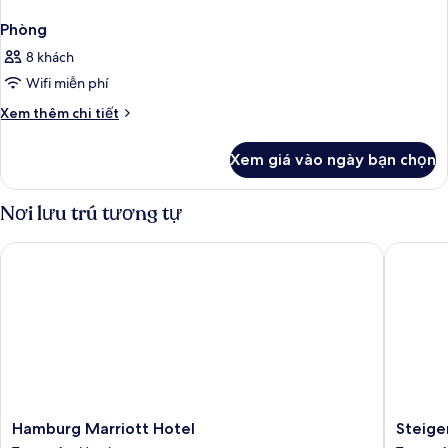
Phòng
8 khách
Wifi miễn phí
Chi
Xem thêm chi tiết
tiết
khác
Xem giá vào ngày bạn chọn
của
Phòng
Nơi lưu trú tương tự
Hamburg Marriott Hotel
Steigen
Hamburg
Steigen
Hamburg Marriott Hotel
Steige
Marriott
Hotel