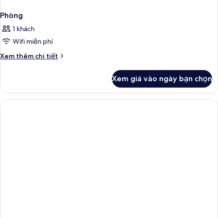
Phòng
1 khách
Wifi miễn phí
Chi
Xem thêm chi tiết
tiết
khác
Xem giá vào ngày bạn chọn
của
Phòng