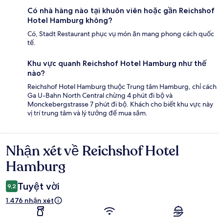
Có nhà hàng nào tại khuôn viên hoặc gần Reichshof
Hotel Hamburg không?
Có, Stadt Restaurant phục vụ món ăn mang phong cách quốc
tế.
Khu vực quanh Reichshof Hotel Hamburg như thế
nào?
Reichshof Hotel Hamburg thuộc Trung tâm Hamburg, chỉ cách
Ga U-Bahn North Central chừng 4 phút đi bộ và
Monckebergstrasse 7 phút đi bộ. Khách cho biết khu vực này
vị trí trung tâm và lý tưởng để mua sắm.
Nhận xét về Reichshof Hotel
Nhận
xét
Hamburg
Tuyệt vời
9,2
1.476 nhận xét