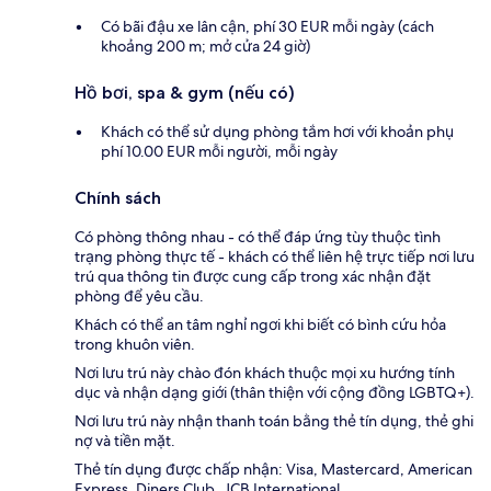
Có bãi đậu xe lân cận, phí 30 EUR mỗi ngày (cách
khoảng 200 m; mở cửa 24 giờ)
Hồ bơi, spa & gym (nếu có)
Khách có thể sử dụng phòng tắm hơi với khoản phụ
phí 10.00 EUR mỗi người, mỗi ngày
Chính sách
Có phòng thông nhau - có thể đáp ứng tùy thuộc tình
trạng phòng thực tế - khách có thể liên hệ trực tiếp nơi lưu
trú qua thông tin được cung cấp trong xác nhận đặt
phòng để yêu cầu.
Khách có thể an tâm nghỉ ngơi khi biết có bình cứu hỏa
trong khuôn viên.
Nơi lưu trú này chào đón khách thuộc mọi xu hướng tính
dục và nhận dạng giới (thân thiện với cộng đồng LGBTQ+).
Nơi lưu trú này nhận thanh toán bằng thẻ tín dụng, thẻ ghi
nợ và tiền mặt.
Thẻ tín dụng được chấp nhận: Visa, Mastercard, American
Express, Diners Club, JCB International