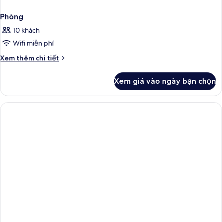
Phòng
10 khách
Wifi miễn phí
Chi
Xem thêm chi tiết
tiết
khác
Xem giá vào ngày bạn chọn
của
Phòng