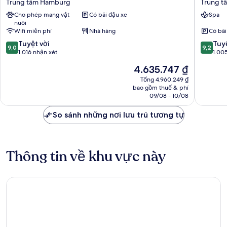
Trung tâm Hamburg
Trung 
Hotel
Hambur
Cho phép mang vật
Có bãi đậu xe
Spa
Trung
Trung
nuôi
tâm
tâm
Wifi miễn phí
Nhà hàng
Có bãi
Hamburg
Hambur
9.0
9.2
Tuyệt vời
Tuyệ
9,0
9,2
trên
trên
1.016 nhận xét
1.00
10,
10,
Giá
4.635.747 ₫
Tuyệt
Tuyệt
hiện
vời,
vời,
Tổng 4.960.249 ₫
tại
bao gồm thuế & phí
1.016
1.005
là
09/08 - 10/08
nhận
nhận
4.635.747 ₫
xét
xét
So sánh những nơi lưu trú tương tự
Thông tin về khu vực này