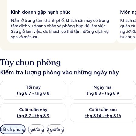
Kinh doanh gặp hạnh phúc
Món n
Nằm ở trung tâm thành phố, khách sạn này có trung
Khách s
tâm dịch vụ doanh nhân và phòng họp để làm việc.
quán cà
Sau giờ làm việc, du khách có thể tận hưởng dịch vụ
người đ
spa và mát-xa.
tự chọn.
Tùy chọn phòng
Kiểm tra lượng phòng vào những ngày này
Kiểm tra lượng phòng tối nay từ thg 8 7 - thg 8 8
Kiểm tra lượng phòng ngày mai
Tối nay
Ngày mai
thg 8 7 - thg 8 8
thg 8 8 - thg 8 9
Kiểm tra lượng phòng cuối tuần này từ thg 8 7 - thg 8 9
Kiểm tra lượng phòng cuối tuần
Cuối tuần này
Cuối tuần sau
thg 8 7 - thg 8 9
thg 8 14 - thg 8 16
Bộ
Tất cả phòng
1 giường
2 giường
lọc