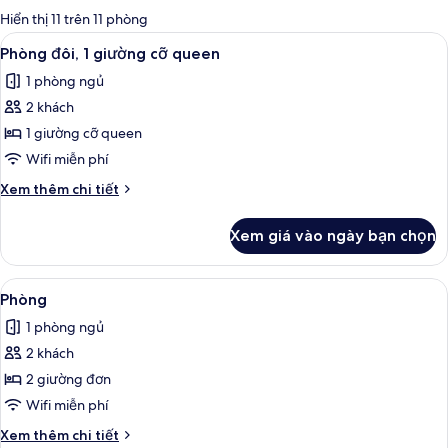
có
Hiển thị 11 trên 11 phòng
thể
Xem
Bộ đồ giường kháng dị ứng, nệm Temp
4
Phòng đôi, 1 giường cỡ queen
dùng
tất
để
1 phòng ngủ
cả
lọc
2 khách
ảnh
tìm
Phòng
1 giường cỡ queen
phòng
đôi,
Wifi miễn phí
1
Chi
Xem thêm chi tiết
giường
tiết
cỡ
khác
Xem giá vào ngày bạn chọn
của
queen
Phòng
đôi,
Xem
Bộ đồ giường kháng dị ứng, nệm Temp
4
1
Phòng
tất
giường
1 phòng ngủ
cỡ
cả
queen
2 khách
ảnh
Phòng
2 giường đơn
Wifi miễn phí
Chi
Xem thêm chi tiết