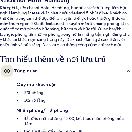
Reichshof Hotel Hamburg
Khi nghỉ tại Reichshof Hotel Hamburg, bạn sẽ chỉ cách Trung tâm Hội
nghị Hamburg Messe và Miniatur Wunderland 5 phút đi xe. Khách có
thể đến trung tâm thể dục để rèn luyện thể lực hoặc thưởng thức vài
món thơm ngon ở Stadt Restaurant, chuyên món ăn mang phong cách
quốc tế và mở cửa vào bữa sáng, bữa trưa và bữa tối. Quán bar/khu
lounge, phòng tắm hơi và phòng xông hơi là những tiện nghi đáng chú
ý khác tại khách sạn sang trọng này. Du khách đánh giá cao nhân viên
nhiệt tình và bữa sáng. Dịch vụ giao thông công cộng chỉ cách một
quãng đi bộ ngắn: cách Ga U-Bahn North Central 4 phút và Ga U-Bahn
South Central 5 phút.
Tìm hiểu thêm về nơi lưu trú
Tổng quan
Quy mô khách sạn
278 phòng
Gồm 6 tầng
Nhận phòng/Trả phòng
Bắt đầu nhận phòng: 15:00, kết thúc nhận phòng: nửa
đêm
Tuổi tối thiểu để nhận phòng: 18