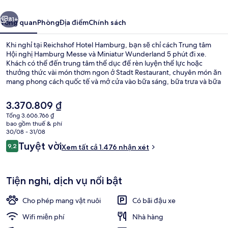
ước
Tiếp
81+
Tổng quan
Phòng
Địa điểm
Chính sách
Khi nghỉ tại Reichshof Hotel Hamburg, bạn sẽ chỉ cách Trung tâm
Hội nghị Hamburg Messe và Miniatur Wunderland 5 phút đi xe.
Khách có thể đến trung tâm thể dục để rèn luyện thể lực hoặc
thưởng thức vài món thơm ngon ở Stadt Restaurant, chuyên món ăn
mang phong cách quốc tế và mở cửa vào bữa sáng, bữa trưa và bữa
tối. Quán bar/khu lounge, phòng tắm hơi và phòng xông hơi là
những tiện nghi đáng chú ý khác tại khách sạn sang trọng này. Du
Giá
3.370.809 ₫
khách đánh giá cao nhân viên nhiệt tình và bữa sáng. Dịch vụ giao
hiện
Tổng 3.606.766 ₫
thông công cộng chỉ cách một quãng đi bộ ngắn: cách Ga U-Bahn
tại
bao gồm thuế & phí
North Central 4 phút và Ga U-Bahn South Central 5 phút.
Khu sảnh
là
30/08 - 31/08
3.370.809 ₫
Nhận
Tuyệt vời
9,2
Xem tất cả 1.476 nhận xét
9,2 trên 10,
xét
Tiện nghi, dịch vụ nổi bật
Cho phép mang vật nuôi
Có bãi đậu xe
Wifi miễn phí
Nhà hàng