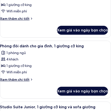
1
Accessible
1 giường cỡ king
giường
room,
cỡ
Wifi miễn phí
king
1
Chi
Xem thêm chi tiết
king
tiết
bed
khác
Xem giá vào ngày bạn chọn
của
Accessible
room,
Xem
Phòng đôi dành cho gia đình, 1 giườn
5
1
Phòng đôi dành cho gia đình, 1 giường cỡ king
tất
king
1 phòng ngủ
bed
cả
4 khách
ảnh
Phòng
1 giường cỡ king
đôi
Wifi miễn phí
dành
Chi
Xem thêm chi tiết
cho
tiết
gia
khác
Xem giá vào ngày bạn chọn
của
đình,
Phòng
1
đôi
Xem
Studio Suite Junior, 1 giường cỡ kin
giường
10
dành
Studio Suite Junior, 1 giường cỡ king và sofa giường
tất
cho