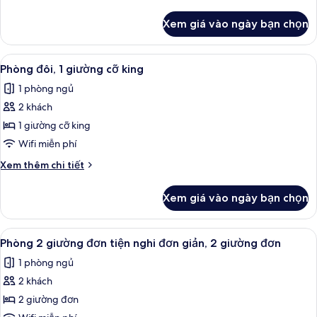
tiết
khác
Xem giá vào ngày bạn chọn
của
Phòng
Xem
Bộ đồ giường kháng dị ứng, nệm Temp
4
Phòng đôi, 1 giường cỡ king
tất
1 phòng ngủ
cả
2 khách
ảnh
Phòng
1 giường cỡ king
đôi,
Wifi miễn phí
1
Chi
Xem thêm chi tiết
giường
tiết
cỡ
khác
Xem giá vào ngày bạn chọn
của
king
Phòng
đôi,
Xem
Bộ đồ giường kháng dị ứng, nệm Temp
5
1
Phòng 2 giường đơn tiện nghi đơn giản, 2 giường đơn
tất
giường
1 phòng ngủ
cỡ
cả
king
2 khách
ảnh
Phòng
2 giường đơn
2