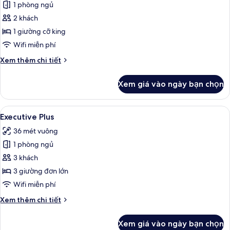
Skyline
1 phòng ngủ
Suite
2 khách
1 giường cỡ king
Wifi miễn phí
Chi
Xem thêm chi tiết
tiết
khác
Xem giá vào ngày bạn chọn
của
Skyline
Suite
Xem
Bộ đồ giường cao cấp, minibar, két 
4
Executive Plus
tất
36 mét vuông
cả
1 phòng ngủ
ảnh
Executive
3 khách
Plus
3 giường đơn lớn
Wifi miễn phí
Chi
Xem thêm chi tiết
tiết
khác
Xem giá vào ngày bạn chọn
của