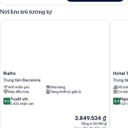
Executive
Plus
Nơi lưu trú tương tự
Rialto
Hotel 18
Rialto
Hotel
Rialto
Hotel 
Trung
1898
Trung tâm Barcelona
Trung t
tâm
Trung
Wifi miễn phí
Nhà hàng
Hồ bơ
Barcelona
tâm
Máy điều hòa
Trang thiết bị giặt ủi
Có bãi
Barcelo
9.0
9.4
Tuyệt vời
Ngo
9,0
9,4
trên
trên
2.472 nhận xét
1.127
10,
10,
Tuyệt
Ngoại
Giá
3.849.534 ₫
vời,
hạng,
hiện
Tổng 4.701.951 ₫
2.472
1.127
tại