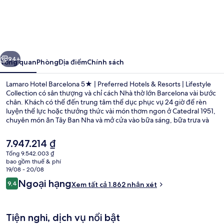
Lamaro
Hotel
Barcelona
5★
ước
Tiếp
|
94+
Tổng quan
Phòng
Địa điểm
Chính sách
Preferred
Lamaro Hotel Barcelona 5★ | Preferred Hotels & Resorts | Lifestyle
Hotels
Collection có sân thượng và chỉ cách Nhà thờ lớn Barcelona vài bước
chân. Khách có thể đến trung tâm thể dục phục vụ 24 giờ để rèn
&
luyện thể lực hoặc thưởng thức vài món thơm ngon ở Catedral 1951,
Resorts
chuyên món ăn Tây Ban Nha và mở cửa vào bữa sáng, bữa trưa và
bữa tối. Các tiện nghi nổi bật tại khách sạn sang trọng này bao gồm
|
quán bar/khu lounge và tiệm/cửa hàng đồ ăn nhanh. Du khách đánh
Giá
7.947.214 ₫
Lifestyle
giá cao giường thoải mái và nhân viên nhiệt tình. Nơi lưu trú nằm
hiện
Tổng 9.542.003 ₫
cách dịch vụ giao thông công cộng một quãng đi bộ ngắn: cách Ga
tại
Collection
bao gồm thuế & phí
Jaume I 4 phút và Ga Urquinaona 6 phút.
Quang cảnh nhìn từ nơi lưu trú
là
19/08 - 20/08
7.947.214 ₫
Nhận
Ngoại hạng
9,4
Xem tất cả 1.862 nhận xét
9,4 trên 10,
xét
Tiện nghi, dịch vụ nổi bật