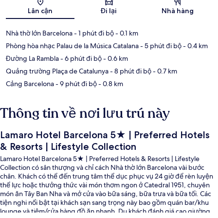
Bản đồ
Lân cận
Đi lại
Nhà hàng
Nhà thờ lớn Barcelona
- 1 phút đi bộ
- 0.1 km
Phòng hòa nhạc Palau de la Música Catalana
- 5 phút đi bộ
- 0.4 km
Đường La Rambla
- 6 phút đi bộ
- 0.6 km
Quảng trường Plaça de Catalunya
- 8 phút đi bộ
- 0.7 km
Cảng Barcelona
- 9 phút đi bộ
- 0.8 km
Thông tin về nơi lưu trú này
Lamaro Hotel Barcelona 5★ | Preferred Hotels
& Resorts | Lifestyle Collection
Lamaro Hotel Barcelona 5★ | Preferred Hotels & Resorts | Lifestyle
Collection có sân thượng và chỉ cách Nhà thờ lớn Barcelona vài bước
chân. Khách có thể đến trung tâm thể dục phục vụ 24 giờ để rèn luyện
thể lực hoặc thưởng thức vài món thơm ngon ở Catedral 1951, chuyên
món ăn Tây Ban Nha và mở cửa vào bữa sáng, bữa trưa và bữa tối. Các
tiện nghi nổi bật tại khách sạn sang trọng này bao gồm quán bar/khu
lounge và tiệm/cửa hàng đồ ăn nhanh. Du khách đánh giá cao giường