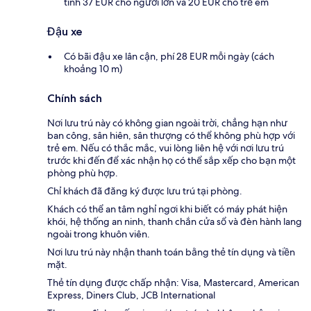
tính 37 EUR cho người lớn và 20 EUR cho trẻ em
Đậu xe
Có bãi đậu xe lân cận, phí 28 EUR mỗi ngày (cách
khoảng 10 m)
Chính sách
Nơi lưu trú này có không gian ngoài trời, chẳng hạn như
ban công, sân hiên, sân thượng có thể không phù hợp với
trẻ em. Nếu có thắc mắc, vui lòng liên hệ với nơi lưu trú
trước khi đến để xác nhận họ có thể sắp xếp cho bạn một
phòng phù hợp.
Chỉ khách đã đăng ký được lưu trú tại phòng.
Khách có thể an tâm nghỉ ngơi khi biết có máy phát hiện
khói, hệ thống an ninh, thanh chắn cửa sổ và đèn hành lang
ngoài trong khuôn viên.
Nơi lưu trú này nhận thanh toán bằng thẻ tín dụng và tiền
mặt.
Thẻ tín dụng được chấp nhận: Visa, Mastercard, American
Express, Diners Club, JCB International