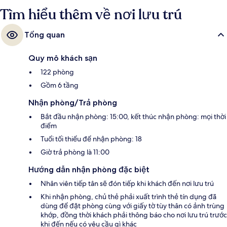
thoải mái và nhân viên nhiệt tình. Nơi lưu trú nằm cách dịch vụ giao
Tìm hiểu thêm về nơi lưu trú
thông công cộng một quãng đi bộ ngắn: cách Ga Jaume I 4 phút và Ga
Urquinaona 6 phút.
Tổng quan
Quy mô khách sạn
122 phòng
Gồm 6 tầng
Nhận phòng/Trả phòng
Bắt đầu nhận phòng: 15:00, kết thúc nhận phòng: mọi thời
điểm
Tuổi tối thiểu để nhận phòng: 18
Giờ trả phòng là 11:00
Hướng dẫn nhận phòng đặc biệt
Nhân viên tiếp tân sẽ đón tiếp khi khách đến nơi lưu trú
Khi nhận phòng, chủ thẻ phải xuất trình thẻ tín dụng đã
dùng để đặt phòng cùng với giấy tờ tùy thân có ảnh trùng
khớp, đồng thời khách phải thông báo cho nơi lưu trú trước
khi đến nếu có yêu cầu gì khác