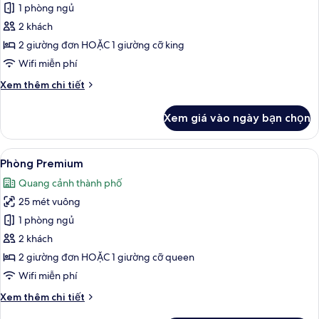
1 phòng ngủ
ảnh
Phòng
2 khách
Executive
2 giường đơn HOẶC 1 giường cỡ king
Wifi miễn phí
Chi
Xem thêm chi tiết
tiết
khác
Xem giá vào ngày bạn chọn
của
Phòng
Executive
Xem
Bộ đồ giường cao cấp, minibar, két 
10
Phòng Premium
tất
Quang cảnh thành phố
cả
25 mét vuông
ảnh
Phòng
1 phòng ngủ
Premium
2 khách
2 giường đơn HOẶC 1 giường cỡ queen
Wifi miễn phí
Chi
Xem thêm chi tiết
tiết