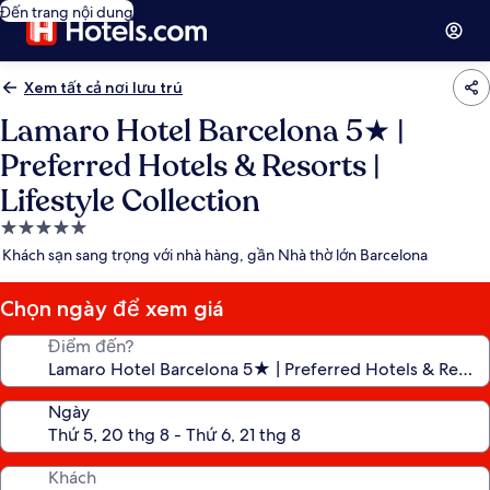
Đến trang nội dung
Xem tất cả nơi lưu trú
Lamaro Hotel Barcelona 5★ |
Preferred Hotels & Resorts |
Lifestyle Collection
Nơi
lưu
Khách sạn sang trọng với nhà hàng, gần Nhà thờ lớn Barcelona
trú
5.0
Chọn ngày để xem giá
sao
Điểm đến?
Ngày
Khách