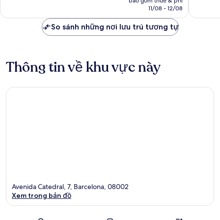
bao gồm thuế & phí
nhận
nhận
là
11/08 - 12/08
xét
xét
3.849.534 ₫
So sánh những nơi lưu trú tương tự
Thông tin về khu vực này
Avenida Catedral, 7, Barcelona, 08002
Xem trong bản đồ