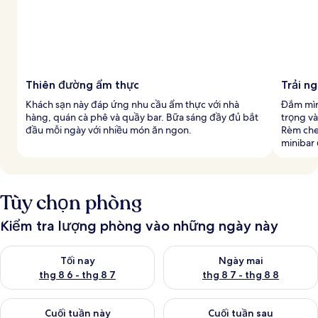
Thiên đường ẩm thực
Trải n
Khách sạn này đáp ứng nhu cầu ẩm thực với nhà
Đắm mìn
hàng, quán cà phê và quầy bar. Bữa sáng đầy đủ bắt
trọng v
đầu mỗi ngày với nhiều món ăn ngon.
Rèm che
minibar
Tùy chọn phòng
Kiểm tra lượng phòng vào những ngày này
Kiểm tra lượng phòng tối nay từ thg 8 6 - thg 8 7
Kiểm tra lượng phòng ngày mai
Tối nay
Ngày mai
thg 8 6 - thg 8 7
thg 8 7 - thg 8 8
Kiểm tra lượng phòng cuối tuần này từ thg 8 7 - thg 8 9
Kiểm tra lượng phòng cuối tuần
Cuối tuần này
Cuối tuần sau