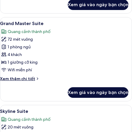
khác
Xem giá vào ngày bạn chọn
của
Phòng
Premium
Xem
Bộ đồ giường cao cấp, minibar, két 
10
Grand Master Suite
tất
Quang cảnh thành phố
cả
72 mét vuông
ảnh
Grand
1 phòng ngủ
Master
4 khách
Suite
1 giường cỡ king
Wifi miễn phí
Chi
Xem thêm chi tiết
tiết
khác
Xem giá vào ngày bạn chọn
của
Grand
Master
Xem
Skyline Suite | Bộ đồ giường cao cấp
4
Suite
Skyline Suite
tất
Quang cảnh thành phố
cả
20 mét vuông
ảnh