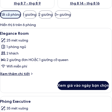
thg 8 7 - thg 8 9
thg 8 14 - thg 8 16
Bộ
Tất cả phòng
1 giường
2 giường
3+ giường
lọc
có
Hiển thị 6 trên 6 phòng
thể
Xem
Bộ đồ giường cao cấp, minibar, két 
4
Elegance Room
dùng
tất
để
25 mét vuông
cả
lọc
1 phòng ngủ
ảnh
tìm
Elegance
2 khách
phòng
Room
2 giường đơn HOẶC 1 giường cỡ queen
Wifi miễn phí
Chi
Xem thêm chi tiết
tiết
khác
Xem giá vào ngày bạn chọn
của
Elegance
Room
Xem
Phòng Executive | Bộ đồ giường cao c
4
Phòng Executive
tất
35 mét vuông
cả